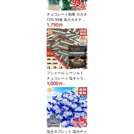
チョコレート効果 カカオ
72% 94枚 高カカオチョ
1,790
コレート 大容量 カカオ7
円
0%以上 訳あり メール便
コストコ 通販 送料無料
ブシャール シーソルト
チョコレート 塩キャラメ
1,000
ル ミルクキャラメル ベ
円
～
ルギー 個包装 大容量 選
べる 30枚 50枚 100枚 20
0枚 1袋 2袋 3袋 BOUCH
ARD 訳あり メール便 コ
ストコ 通販 送料無料
塩分タブレット 塩分チャ