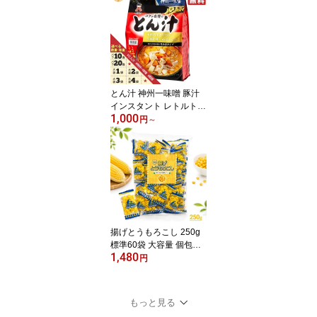
ト 常温保存可 選べる 8本
12本 16本 20本 1箱 2箱
3箱 frutteto 詰め合わせ
訳あり メール便 コスト
コ 通販 送料無料
とん汁 神州一味噌 豚汁
インスタント レトルト
1,000
業務用 選べる 10食 20食
円
～
1袋 2袋 3袋 4袋 1000円
ポッキリ メール便 コス
トコ 通販 送料無料
揚げとうもろこし 250g
標準60袋 大容量 個包装
1,480
シェアパック おつまみ
円
おやつ 塩味 宮古島産雪
塩使用 サクサク 止まら
ない やみつき お徳用
もっと見る