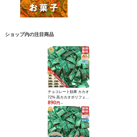
ショップ内の注目商品
チョコレート効果 カカオ
72% 高カカオポリフェノ
890
ール 大袋 30枚 50枚 100
円
～
枚 150枚 200枚 250枚 3
00枚 400枚 500枚 カカ
オ 70% 以上 大容量 明治
訳あり 1000円ポッキリ
メール便 クール便 コス
トコ 通販 送料無料