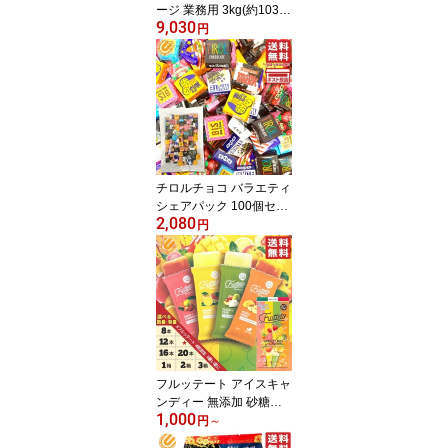
ージ 業務用 3kg(約1030
9,030
粒) 大容量 スポーツドリ
円
ンク味 UHA味覚糖 塩分
レスキュータブレット 熱
中症 対策 コストコ 通販
送料無料
チロルチョコ バラエティ
シェアパック 100個セッ
2,080
ト 大容量 バレンタイン
円
ばらまき 送料無料
フルッテート アイスキャ
ンディー 無添加 砂糖不
1,000
使用アイス フルーツ 凍
円
～
らせて食べるシャーベッ