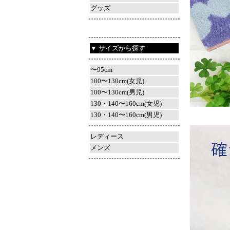
グッズ
▼ サイズから探す
〜95cm
100〜130cm(女児)
100〜130cm(男児)
130・140〜160cm(女児)
130・140〜160cm(男児)
レディース
メンズ