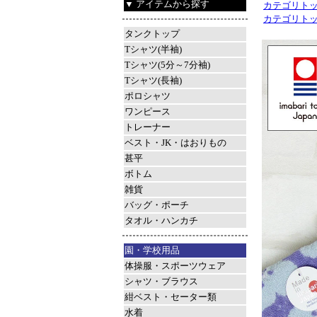
▼ アイテムから探す
カテゴリト
カテゴリト
タンクトップ
Tシャツ(半袖)
Tシャツ(5分～7分袖)
Tシャツ(長袖)
ポロシャツ
ワンピース
トレーナー
ベスト・JK・はおりもの
甚平
ボトム
雑貨
バッグ・ポーチ
タオル・ハンカチ
園・学校用品
体操服・スポーツウェア
シャツ・ブラウス
紺ベスト・セーター類
水着