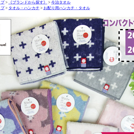
ップ
>
《ブランドから探す》
>
今治タオル
ップ
>
タオル・ハンカチ
>
お配り用ハンカチ・タオル