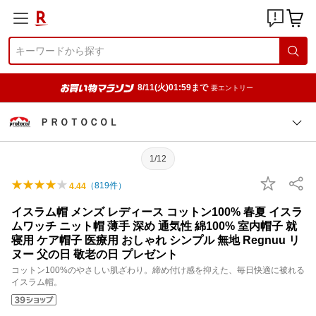
8/11(火)01:59まで
要エントリー
ＰＲＯＴＯＣＯＬ
1/12
（
819
件）
4.44
イスラム帽 メンズ レディース コットン100% 春夏 イスラ
ムワッチ ニット帽 薄手 深め 通気性 綿100% 室内帽子 就
寝用 ケア帽子 医療用 おしゃれ シンプル 無地 Regnuu リ
ヌー 父の日 敬老の日 プレゼント
コットン100%のやさしい肌ざわり。締め付け感を抑えた、毎日快適に被れる
イスラム帽。