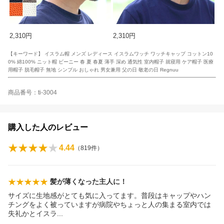
2,310円
2,310円
【キーワード】 イスラム帽 メンズ レディース イスラムワッチ ワッチキャップ コットン10
0% 綿100% ニット帽 ビーニー 春 夏 春夏 薄手 深め 通気性 室内帽子 就寝用 ケア帽子 医療
用帽子 脱毛帽子 無地 シンプル おしゃれ 男女兼用 父の日 敬老の日 Regnuu
商品番号：ti-3004
購入した人のレビュー
4.44
（
819
件）
髪が薄くなった主人に！
サイズに生地感がとても気に入ってます。普段はキャップやハン
チングをよく被っていますが病院やちょっと人の集まる室内では
失礼かとイス
ラ