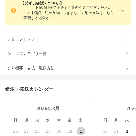
【必ずご確認ください】
------------下記項目全てを必ずご覧のうえご注文ください。
-----＜【必読】配送方法につきまして＞配送方法はこちら
で変更する場合が
ご
ショップトップ
ショップカテゴリ一覧
会社概要（支払・配送方法）
受注・発送カレンダー
2026年8月
20
日
月
火
水
木
金
土
日
月
火
26
27
28
29
30
31
1
30
31
1