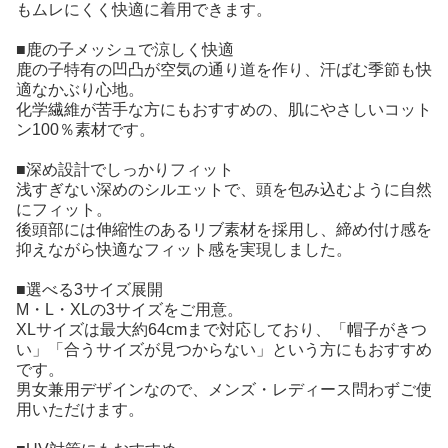
もムレにくく快適に着用できます。
■鹿の子メッシュで涼しく快適
鹿の子特有の凹凸が空気の通り道を作り、汗ばむ季節も快
適なかぶり心地。
化学繊維が苦手な方にもおすすめの、肌にやさしいコット
ン100％素材です。
■深め設計でしっかりフィット
浅すぎない深めのシルエットで、頭を包み込むように自然
にフィット。
後頭部には伸縮性のあるリブ素材を採用し、締め付け感を
抑えながら快適なフィット感を実現しました。
■選べる3サイズ展開
M・L・XLの3サイズをご用意。
XLサイズは最大約64cmまで対応しており、「帽子がきつ
い」「合うサイズが見つからない」という方にもおすすめ
です。
男女兼用デザインなので、メンズ・レディース問わずご使
用いただけます。