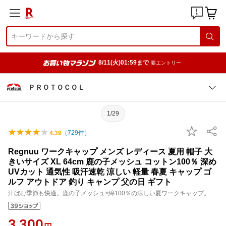
8/11(火)01:59まで
要エントリー
ＰＲＯＴＯＣＯＬ
1/29
（
729
件）
4.39
Regnuu ワークキャップ メンズ レディース 夏用 帽子 大
きいサイズ XL 64cm 鹿の子メッシュ コットン100％ 深め
UVカット 通気性 吸汗速乾 涼しい 軽量 春夏 キャップ ゴ
ルフ アウトドア 釣り キャンプ 父の日 ギフト
汗ばむ季節も快適。鹿の子メッシュ×綿100％の涼しい夏ワークキャップ。
3,300