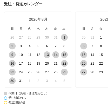
受注・発送カレンダー
2026年8月
20
日
月
火
水
木
金
土
日
月
火
26
27
28
29
30
31
1
30
31
1
2
3
4
5
6
7
8
6
7
8
9
10
11
12
13
14
15
13
14
15
16
17
18
19
20
21
22
20
21
22
23
24
25
26
27
28
29
27
28
29
30
31
1
2
3
4
5
休業日（受注・発送対応なし）
受注対応のみ
発送対応のみ