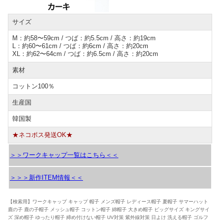
サイズ
M：約58〜59cm / つば：約5.5cm / 高さ：約19cm
L：約60〜61cm / つば：約6cm / 高さ：約20cm
XL：約62〜64cm / つば：約6.5cm / 高さ：約20cm
素材
コットン100％
生産国
韓国製
★ネコポス発送OK★
＞＞ワークキャップ一覧はこちら＜＜
＞＞＞新作ITEM情報＜＜
【検索用】ワークキャップ キャップ 帽子 メンズ帽子 レディース帽子 夏帽子 サマーハット
鹿の子 鹿の子帽子 メッシュ帽子 コットン帽子 綿帽子 大きめ帽子 ビッグサイズ キングサイ
ズ 深め帽子 ゆったり帽子 締め付けない帽子 UV対策 紫外線対策 日よけ 洗える帽子 ゴルフ