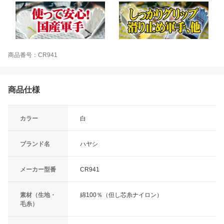
商品番号：CR941
商品仕様
カラー
白
ブランド名
ハヤシ
メーカー型番
CR941
素材（生地・
綿100％（但し芯糸ナイロン）
毛糸）