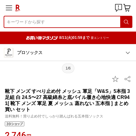
8/11(火)01:59まで
要エントリー
プロソックス
1/6
靴下 メンズ すべり止め付 メッシュ 軍足「W&S」5本指 3
足組 白 24.5〜27 高級綿糸と底パイル履き心地快適 CR94
1[ 靴下 メンズ 軍足 夏 メッシュ 蒸れない 五本指 ] まとめ
買い セット
送料無料！滑り止め付でしっかり踏んばれる五本指ソックス
2,746