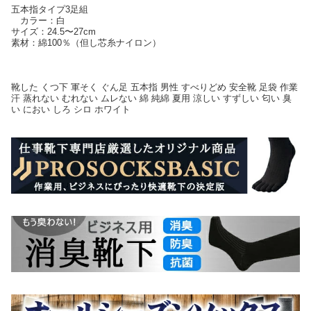
五本指タイプ3足組
カラー：白
サイズ：24.5〜27cm
素材：綿100％（但し芯糸ナイロン）
靴した くつ下 軍そく ぐん足 五本指 男性 すべりどめ 安全靴 足袋 作業
汗 蒸れない むれない ムレない 綿 純綿 夏用 涼しい すずしい 匂い 臭
い におい しろ シロ ホワイト