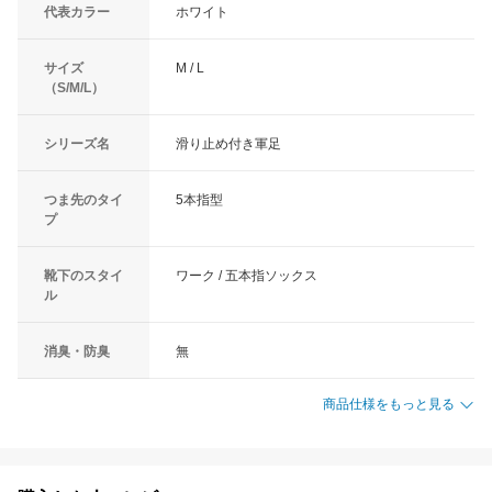
代表カラー
ホワイト
サイズ
M / L
（S/M/L）
シリーズ名
滑り止め付き軍足
つま先のタイ
5本指型
プ
靴下のスタイ
ワーク / 五本指ソックス
ル
消臭・防臭
無
商品仕様をもっと見る