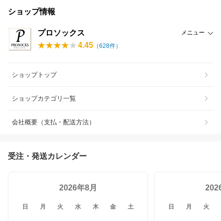
ショップ情報
プロソックス
メニュー
4.45
（
628
件）
ショップトップ
ショップカテゴリ一覧
会社概要（支払・配送方法）
受注・発送カレンダー
2026年8月
20
日
月
火
水
木
金
土
日
月
火