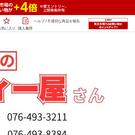
ヘルプ
/
不適切な商品を報告
お気に入り
購入履歴