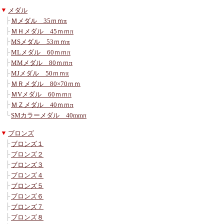
▼
メダル
■
├
Ｍメダル 35ｍｍπ
■
├
ＭＨメダル 45ｍｍπ
■
├
MSメダル 53ｍｍπ
■
├
MLメダル 60ｍｍπ
■
├
MMメダル 80ｍｍπ
■
├
MJメダル 50ｍｍπ
■
├
ＭＲメダル 80×70ｍｍ
■
├
ＭVメダル 60ｍｍπ
■
├
ＭＺメダル 40ｍｍπ
■
└
SMカラーメダル 40mmπ
▼
ブロンズ
■
├
ブロンズ１
■
├
ブロンズ２
■
├
ブロンズ３
■
├
ブロンズ４
■
├
ブロンズ５
■
├
ブロンズ６
■
├
ブロンズ７
■
├
ブロンズ８