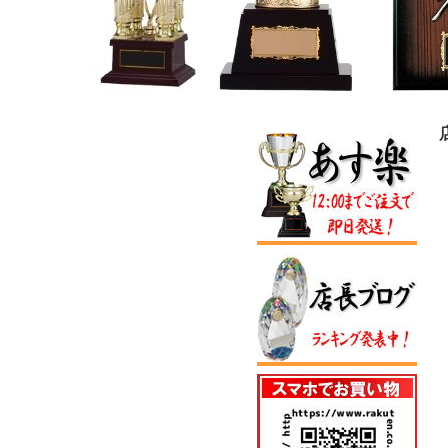
■
■
■
■
■
■
■
■
■
■
■
■
■
■