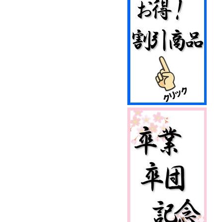
■
■
■
■
■
■
■
■
■
■
■
■
■
■
■
■
■
■
■
■
■