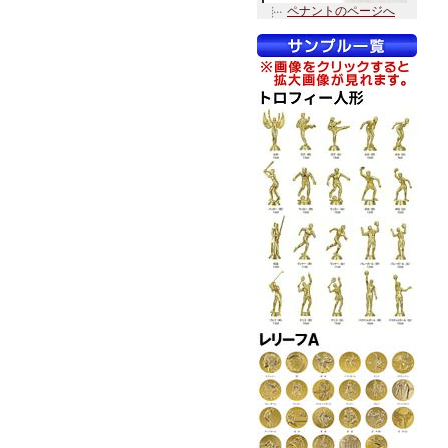
ペナントのページへ
■
■
■
■
■
■
■
■
■
■
■
■
■
■
■
■
■
■
■
■