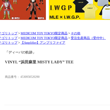
テゴリトップ
>
MEDICOM TOY TOKYO限定商品
>
その他
テゴリトップ
>
MEDICOM TOY TOKYO限定商品
>
受注生産商品（受付中）
テゴリトップ
>
【Amplifier】アンプリファイア
「ディーバの軌跡」
VINYL “浜田麻里 MISTY LADY” TEE
商品番号：
4530958520290