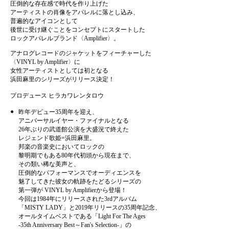
圧倒的な存在感で時代を作り上げた
アーティストの肖像をアパレルに落とし込み、
普遍的なアイコンとして
後世に受け継ぐことをコンセプトにスタートした
ロックアパレルブランド〈Amplifier〉。
アナログレコードのジャケットをフィーチャーした
〈VINYL by Amplifier〉に
女性アーティストとしては初となる
浜田麻里のシリーズがリリース決定！
プロデュース ヒラカワレンタロウ
●
昨年デビュー35周年を迎え、
アニバーサルイヤー・ファイナルとなる
26年ぶりの武道館公演を大盛況で終えた
レジェンド歌姫=浜田麻里。
邦楽の音楽史においてロックの
黎明期でもある80年代初頭から現在まで、
その類い稀な美声と、
圧倒的なパフォーマンスでオーディエンスを
魅了してきた彼女の軌跡をたどるシリーズの
第一弾が VINYL by Amplifierから登場！
今回は1984年にリリースされた3rdアルバム
「MISTY LADY」と2019年リリースの35周年記念、
オールタイムベストである「Light For The Ages
-35th Anniversary Best～Fan's Selection-」の