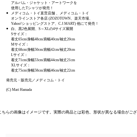
アルバム・ジャケット・アートワークを
使用したTシャツが発売！
●
メディコム・トイ直営店舗 、メディコム・トイ
オンラインストア各店 (ZOZOTOWN、楽天市場、
Yahoo!ショッピングストア、C.J.MART) 他にて発売！
●
白、黒2色展開、S～XLの4サイズ展開
Sサイズ：
着丈65cm/身幅48cm/肩幅40cm/袖丈20cm
Mサイズ：
着丈68cm/身幅50cm/肩幅42cm/袖丈20cm
Lサイズ：
着丈71cm/身幅53cm/肩幅44cm/袖丈21cm
XLサイズ：
着丈75cm/身幅58cm/肩幅46cm/袖丈22cm
発売元・販売元／メディコム・トイ
(C) Mari Hamada
こちらの画像はイメージです。実際の商品とは彩色、形状が異なる場合がござ