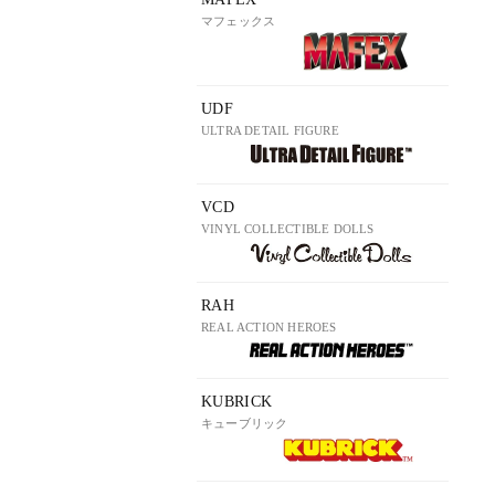
マフェックス
UDF
ULTRA DETAIL FIGURE
VCD
VINYL COLLECTIBLE DOLLS
RAH
REAL ACTION HEROES
KUBRICK
キューブリック