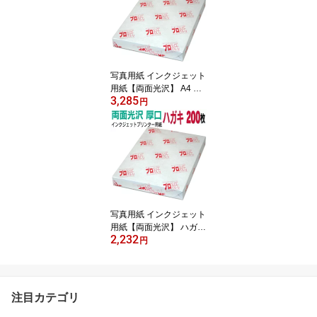
印刷用紙 スマホ 光沢紙
厚手 きれい 手作り デジ
タル カメラ デジカメ
写真用紙 インクジェット
用紙【両面光沢】 A4 中
3,285
厚口 100枚 送料無料 フ
円
ォトペーパー キャノン
エプソン canon プリンタ
ー 印刷用紙 スマホ 光
沢紙 厚手 きれい 手作り
デジタル カメラ デジカ
メ
写真用紙 インクジェット
用紙【両面光沢】 ハガキ
2,232
厚口 200枚 送料無料 フ
円
ォトペーパー キャノン
エプソン canon プリンタ
ー 印刷用紙 スマホ 光
沢紙 厚手 葉書 サイズ用
注目カテゴリ
紙 大容量 きれい はがき
デジタル カメラ デジカ