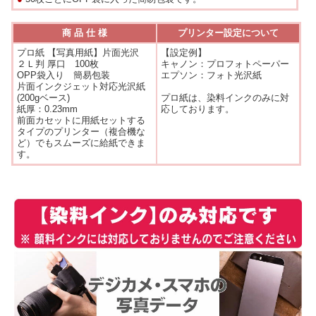
商 品 仕 様
プリンター設定について
プロ紙 【写真用紙】片面光沢
【設定例】
２Ｌ判 厚口 100枚
キャノン：プロフォトペーパー
OPP袋入り 簡易包装
エプソン：フォト光沢紙
片面インクジェット対応光沢紙
(200gベース)
プロ紙は、染料インクのみに対
紙厚：0.23mm
応しております。
前面カセットに用紙セットする
タイプのプリンター（複合機な
ど）でもスムーズに給紙できま
す。