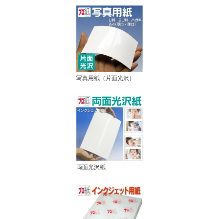
メ
写真用紙（片面光沢）
両面光沢紙