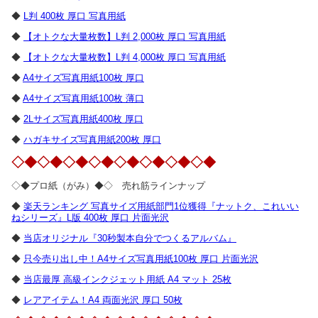
◆
L判 400枚 厚口 写真用紙
◆
【オトクな大量枚数】L判 2,000枚 厚口 写真用紙
◆
【オトクな大量枚数】L判 4,000枚 厚口 写真用紙
◆
A4サイズ写真用紙100枚 厚口
◆
A4サイズ写真用紙100枚 薄口
◆
2Lサイズ写真用紙400枚 厚口
◆
ハガキサイズ写真用紙200枚 厚口
◇◆◇◆◇◆◇◆◇◆◇◆◇◆◇◆
◇◆プロ紙（がみ）◆◇ 売れ筋ラインナップ
◆
楽天ランキング 写真サイズ用紙部門1位獲得『ナットク、これいい
ねシリーズ』L版 400枚 厚口 片面光沢
◆
当店オリジナル『30秒製本自分でつくるアルバム』
◆
只今売り出し中！A4サイズ写真用紙100枚 厚口 片面光沢
◆
当店最厚 高級インクジェット用紙 A4 マット 25枚
◆
レアアイテム！A4 両面光沢 厚口 50枚