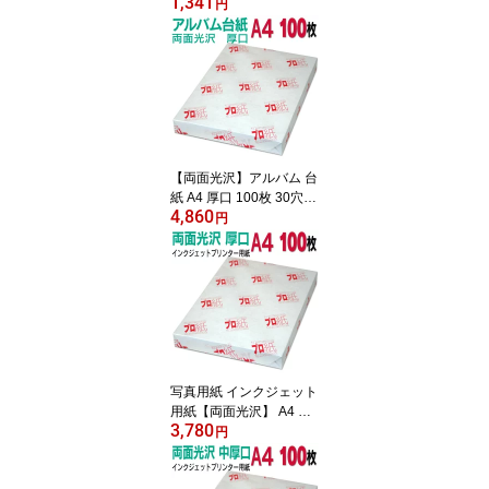
1,341
光沢 送料無料 フォトペ
円
ーパー キャノン エプソ
ン canon プリンター 印
刷用紙 スマホ 光沢紙
薄手 画像 ハンドメイド
きれい 手作り デジタル
カメラ デジカメ
【両面光沢】アルバム 台
紙 A4 厚口 100枚 30穴あ
4,860
き 送料無料 フォトペー
円
パー プリンター 印刷用
紙 スマホ 光沢紙 厚手
きれい 手作り デジタル
カメラ 増やせる
写真用紙 インクジェット
用紙【両面光沢】 A4 厚
3,780
口 100枚 送料無料 フォ
円
トペーパー キャノン エ
プソン canon プリンター