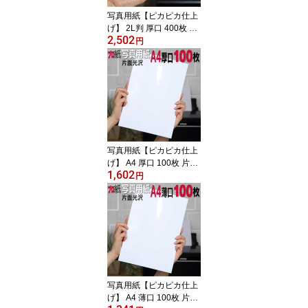
タル カメラ アルバム
写真用紙【ピカピカ仕上
げ】 2L判 厚口 400枚 片
2,502
面光沢 送料無料 フォト
円
ペーパー キャノン エプ
ソン canon プリンター
印刷用紙 スマホ 光沢紙
厚手 画像 ハンドメイド
きれい 手作り デジタル
カメラ デジカメ
写真用紙【ピカピカ仕上
げ】 A4 厚口 100枚 片面
1,602
光沢 送料無料 フォトペ
円
ーパー キャノン エプソ
ン canon プリンター 印
刷用紙 スマホ 光沢紙
厚手 画像 ハンドメイド
きれい 手作り デジタル
カメラ デジカメ
写真用紙【ピカピカ仕上
げ】 A4 薄口 100枚 片面