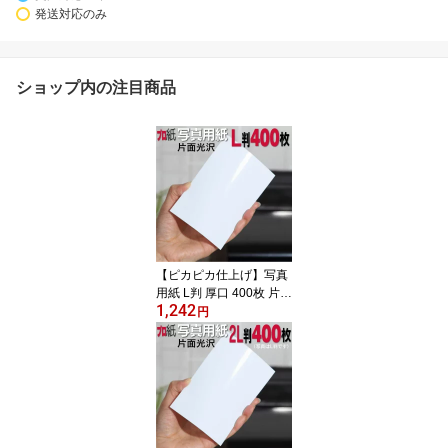
発送対応のみ
ショップ内の注目商品
【ピカピカ仕上げ】写真
用紙 L判 厚口 400枚 片面
1,242
光沢 | フォト用紙 インク
円
ジェットプリンター用 キ
ャノン エプソン canon
インクジェット プリント
プリンター 印刷用紙 ペ
ーパー スマホ 光沢紙 厚
手 画像 ハンドメイド 大
容量 きれい 手作り デジ