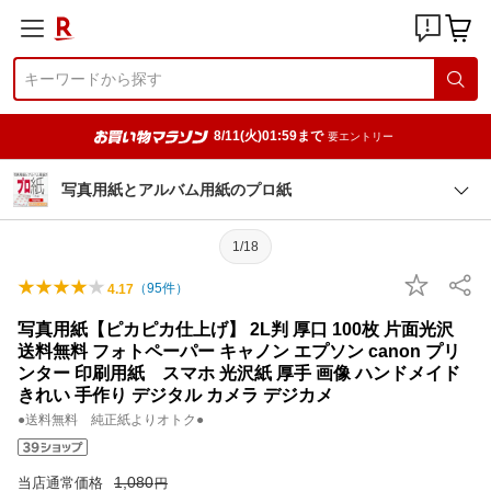
8/11(火)01:59まで
要エントリー
写真用紙とアルバム用紙のプロ紙
1/18
（
95
件）
4.17
写真用紙【ピカピカ仕上げ】 2L判 厚口 100枚 片面光沢
送料無料 フォトペーパー キャノン エプソン canon プリ
ンター 印刷用紙 スマホ 光沢紙 厚手 画像 ハンドメイド
きれい 手作り デジタル カメラ デジカメ
●送料無料 純正紙よりオトク●
1,080
当店通常価格
円