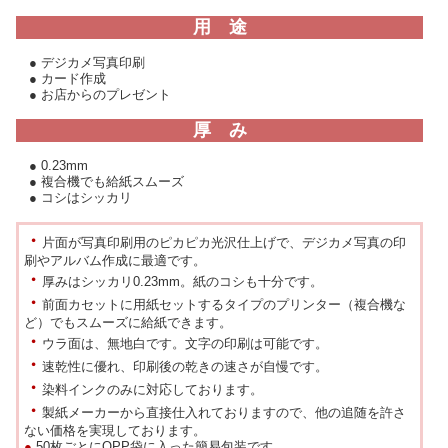
用 途
● デジカメ写真印刷
● カード作成
● お店からのプレゼント
厚 み
● 0.23mm
● 複合機でも給紙スムーズ
● コシはシッカリ
・
片面が写真印刷用のピカピカ光沢仕上げで、デジカメ写真の印
刷やアルバム作成に最適です。
・
厚みはシッカリ0.23mm。紙のコシも十分です。
・
前面カセットに用紙セットするタイプのプリンター（複合機な
ど）でもスムーズに給紙できます。
・
ウラ面は、無地白です。文字の印刷は可能です。
・
速乾性に優れ、印刷後の乾きの速さが自慢です。
・
染料インクのみに対応しております。
・
製紙メーカーから直接仕入れておりますので、他の追随を許さ
ない価格を実現しております。
●
50枚ごとにOPP袋に入った簡易包装です。