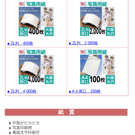
● 2L判 2,000枚
● 2L判 400枚
● A４厚口 100枚
● 2L判 4,000枚
紙 質
● 片面がピカピカ
● 写真印刷用
● 裏面文字印刷可