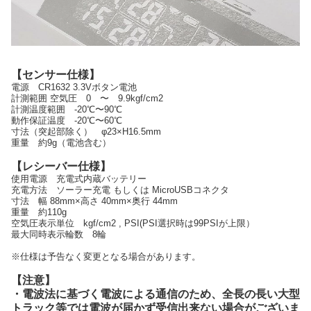
【センサー仕様】
電源 CR1632 3.3Vボタン電池
計測範囲 空気圧 0 〜 9.9kgf/cm2
計測温度範囲 -20℃〜90℃
動作保証温度 -20℃〜60℃
寸法（突起部除く） φ23×H16.5mm
重量 約9g（電池含む）
【レシーバー仕様】
使用電源 充電式内蔵バッテリー
充電方法 ソーラー充電 もしくは MicroUSBコネクタ
寸法 幅 88mm×高さ 40mm×奥行 44mm
重量 約110g
空気圧表示単位 kgf/cm2 , PSI(PSI選択時は99PSIが上限）
最大同時表示輪数 8輪
※仕様は予告なく変更となる場合があります。
【注意】
・電波法に基づく電波による通信のため、全長の長い大型
トラック等では電波が届かず受信出来ない場合がございま