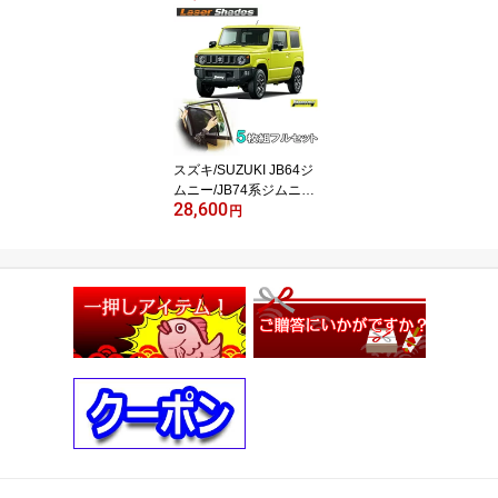
自転車（ロードバイク
クロスバイク）・盗難防
止・振動検知アラーム・
GPS追跡 日本郵便のクリ
ックポストにて発送！
スズキ/SUZUKI JB64ジ
ムニー/JB74系ジムニー
28,600
シエラ 日よけ レーザー
円
シェードフルセット（5
枚) ジムニー用 PRO-TEC
TA