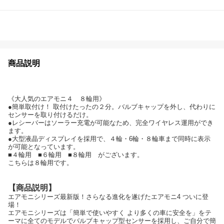
商品説明
《大人気のエアモニ４ ８輪用》
●簡単取付け！ 取付けたったの２分。バルブキャップを外し、代わりに
センサーを取り付けるだけ。
●レシーバーはソーラー充電が可能なため、完全ワイヤレス運用ができ
ます。
●大型液晶ディスプレイを採用で、４輪・6輪・８輪車まで同時に表示
が可能となっています。
■４輪用 ■６輪用 ■８輪用 がございます。
こちらは８輪用です。
【商品説明】
エアモニシリーズ最新版！さらなる進化を遂げたエアモニ4 ついに登
場！
エアモニシリーズは「簡単で使いやすく より多くの車に安全を」をテ
ーマに全てのモデルでバルブキャップ型センサーを採用し、ご自分で簡