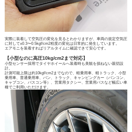
実際に装着して空気圧の変化を見るとわかりますが、車両の規定空気圧
に対して±0.3〜0.5kgf/cm2程度の変化は日常的に発生しています。
エアモニを装着すればリアルタイムに確認できて安心です。
【小型なのに高圧10kg/cm2まで対応】
小型センサー採用でタイヤホイールへ装着時も美観を損ねない親切設
計。
計測可能上限は約10kgf/cm2までなので、軽乗用車、軽トラック、小型
乗用車、普通乗用車、バン、トラック、キャンピングカー（バンコン、
キャブコン、バスコン等）、営業用タクシー、営業用バスなど幅広い車
種でご利用いただけます。