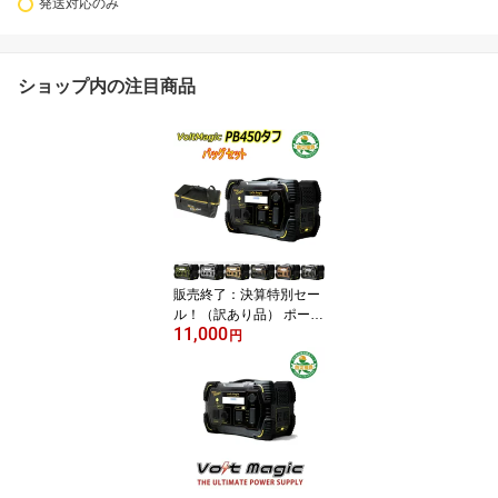
発送対応のみ
ショップ内の注目商品
販売終了：決算特別セー
ル！（訳あり品） ポータ
11,000
ブル電源 家庭用蓄電池
円
大容量 ポータブルバッテ
リー 小型 軽量 PB450タ
フバッグセット ラジコン
バッテリー充電 PB450
タフ+専用バッグ ソーラ
ーパネル充電対応 車中泊
キャンプ