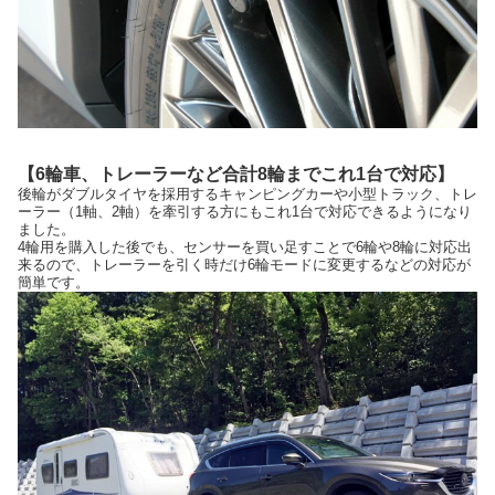
【6輪車、トレーラーなど合計8輪までこれ1台で対応】
後輪がダブルタイヤを採用するキャンピングカーや小型トラック、トレ
ーラー（1軸、2軸）を牽引する方にもこれ1台で対応できるようになり
ました。
4輪用を購入した後でも、センサーを買い足すことで6輪や8輪に対応出
来るので、トレーラーを引く時だけ6輪モードに変更するなどの対応が
簡単です。