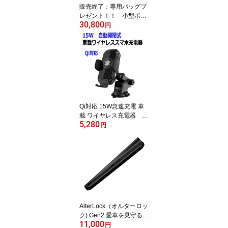
販売終了：専用バッグプ
レゼント！！ 小型ポー
30,800
タブル電源 ボルトマジッ
円
ク PB450 タフ ワイルド
電源 ラジコンバッテリ
ー 大容量 三元系（NC
M）バッテリー ソーラ
ーパネル充電対応 PSE
認証済 台風 防災 防
災安全協会認定済 蓄電
量450Wh AC出力500W
Qi対応 15W急速充電 車
載 ワイヤレス充電器 電
5,280
動自動開閉 クーリング
円
ファン＆半導体冷却プレ
ート 高冷却機能 高充
電効率 スマホ温度上昇
抑制 スーパーキャパシ
タ内蔵 アイフォン ア
ンドロイド 吸盤スタン
ド エアコン吹き出し口
AlterLock（オルターロッ
ク) Gen2 愛車を見守るサ
11,000
イクルガード スポーツ
円