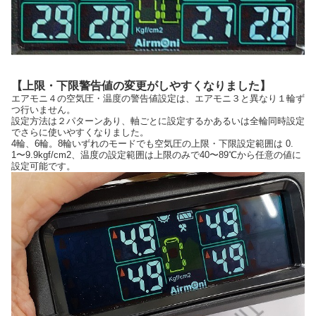
【上限・下限警告値の変更がしやすくなりました】
エアモニ４の空気圧・温度の警告値設定は、エアモニ３と異なり１輪ず
つ行いません。
設定方法は２パターンあり、軸ごとに設定するかあるいは全輪同時設定
でさらに使いやすくなりました。
4輪、6輪。8輪いずれのモードでも空気圧の上限・下限設定範囲は 0.
1〜9.9kgf/cm2、温度の設定範囲は上限のみで40〜89℃から任意の値に
設定可能です。