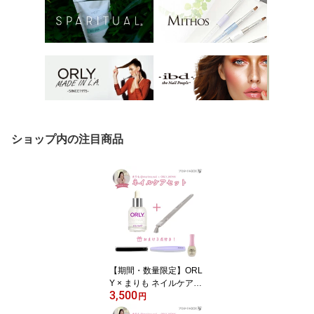
ショップ内の注目商品
【期間・数量限定】ORL
Y × まりも ネイルケアセ
3,500
ット キューティーク18m
円
L プッシャー＆リムーバ