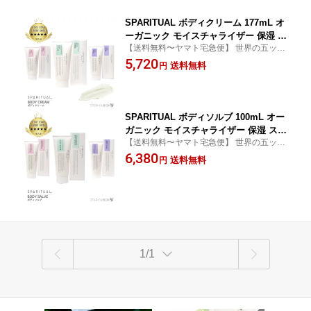
SPARITUAL ボディクリーム 177mL オ
ーガニック モイスチャライザー 保湿 ス
【送料無料〜ヤマト宅急便】 世界の五ッ星
パリチュアル 日本総代理店 直営店
ホテル導入 アメリカ農務省(USDA)認証オ
5,720
送料無料
円
ーガニック ヴィーガン 天然アロマ セレブ
愛用
SPARITUAL ボディソルブ 100mL オー
ガニック モイスチャライザー 保湿 スパ
【送料無料〜ヤマト宅急便】 世界の五ッ星
リチュアル 日本総代理店 直営店
ホテル導入 アメリカ農務省(USDA)認証オ
6,380
送料無料
円
ーガニック ヴィーガン 天然アロマ セレブ
愛用
1/1