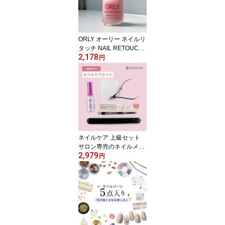
ORLY オーリー ネイルリ
タッチ NAIL RETOUCH
2,178
18ml ｜ ネイルケア トリ
円
ートメント マット仕上げ
爪補正 凹凸カバー ナチ
ュラルネイル セルフネイ
ルにおすすめ ORLY JAP
AN 直営店
ネイルケア 上級セット
サロン専売のネイルメー
2,979
カー が作る 美爪を目指
円
すセット 【 お得な定価
から47%OFF 】