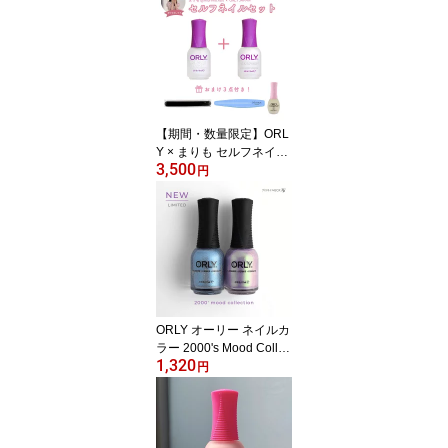
ー おまけ3点付き 甘皮ケ
ア
【期間・数量限定】ORL
Y × まりも セルフネイル
3,500
セット ワンナイトスタン
円
ド18mL セカンドライ18
mL おまけ3点付き
ORLY オーリー ネイルカ
ラー 2000's Mood Collec
1,320
tion 11mL 全2色 ｜ マニ
円
キュア ポリッシュ 偏光
パール オーロラ 限定 セ
ルフネイル ORLY JAPAN
直営店