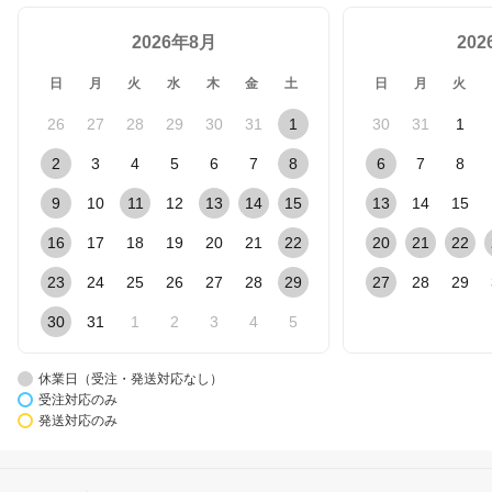
2026年8月
20
日
月
火
水
木
金
土
日
月
火
26
27
28
29
30
31
1
30
31
1
2
3
4
5
6
7
8
6
7
8
9
10
11
12
13
14
15
13
14
15
16
17
18
19
20
21
22
20
21
22
23
24
25
26
27
28
29
27
28
29
30
31
1
2
3
4
5
休業日（受注・発送対応なし）
受注対応のみ
発送対応のみ