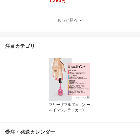
1,386
ネイルトリション 11ml
円
品番 2420007 ネイルケ
ア 集中トリートメント O
RLY JAPAN 直営店
もっと見る
注目カテゴリ
ブリーザブル 11mL(オー
ルインワンラッカー)
受注・発送カレンダー