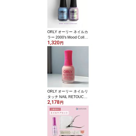
ORLY オーリー ネイルカ
ラー 2000's Mood Collec
1,320
tion 11mL 全2色 ｜ マニ
円
キュア ポリッシュ 偏光
パール オーロラ 限定 セ
ルフネイル ORLY JAPAN
直営店
ORLY オーリー ネイルリ
タッチ NAIL RETOUCH
2,178
18ml ｜ ネイルケア トリ
円
ートメント マット仕上げ
爪補正 凹凸カバー ナチ
ュラルネイル セルフネイ
ルにおすすめ ORLY JAP
AN 直営店