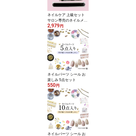
ネイルケア 上級セット
サロン専売のネイルメー
2,979
カー が作る 美爪を目指
円
すセット 【 お得な定価
から47%OFF 】
ネイルパーツ シール お
楽しみ 5点セット
550
円
ネイルパーツ シール お