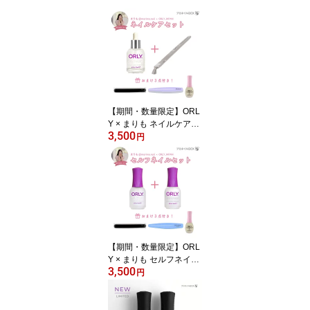
【期間・数量限定】ORL
Y × まりも ネイルケアセ
3,500
ット キューティーク18m
円
L プッシャー＆リムーバ
ー おまけ3点付き 甘皮ケ
ア
【期間・数量限定】ORL
Y × まりも セルフネイル
3,500
セット ワンナイトスタン
円
ド18mL セカンドライ18
mL おまけ3点付き