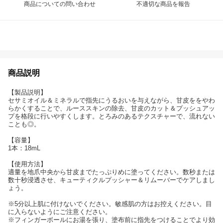
商品についての問い合わせ
不適切な商品を報告
商品説明
【製品説明】
セサミオイル＆ミネラルで指先にうるおいを与えながら、甘皮ををやわ
らかくすることで、ルーススキンの除去、甘皮のカット＆プッシュアッ
プを格段に行いやすくします。とろみのあるテクスチャーで、流れない
ことも◎。
【容量】
1本：18mL
【使用方法】
適量を地爪中央から甘皮までたっぷりめに塗ってください。数秒または
数十秒浸透させ、キューティクルプッシャー＆リムーバーでケアしまし
ょう。
※5分以上肌に付けないでください。敏感肌の方はお控えください。目
に入らないようにご注意ください。
※フィンガーボールにお湯を張り、塗布前に指先をつけることでより効