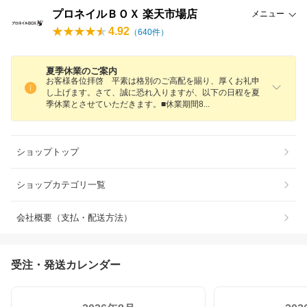
プロネイルＢＯＸ 楽天市場店
メニュー
4.92
（
640
件）
夏季休業のご案内
お客様各位拝啓 平素は格別のご高配を賜り、厚くお礼申
し上げます。さて、誠に恐れ入りますが、以下の日程を夏
季休業とさせていただきます。■休業期間
8
ショップトップ
ショップカテゴリ一覧
会社概要（支払・配送方法）
受注・発送カレンダー