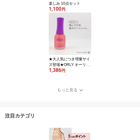
楽しみ 10点セット
1,100
円
★大人気につき増量サイ
ズ登場★ORLY オーリー
1,386
ネイルトリション 11ml
円
品番 2420007 ネイルケ
ア 集中トリートメント O
RLY JAPAN 直営店
もっと見る
注目カテゴリ