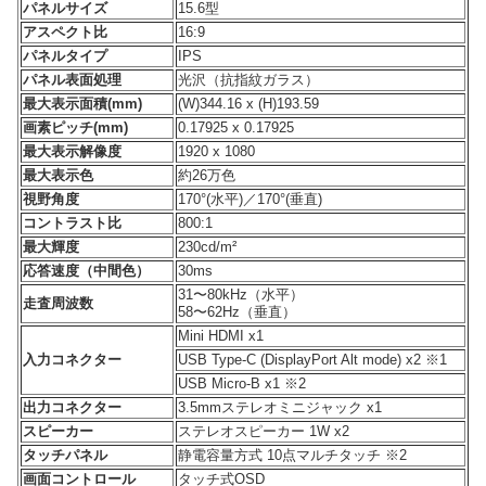
パネルサイズ
15.6型
アスペクト比
16:9
パネルタイプ
IPS
パネル表面処理
光沢（抗指紋ガラス）
最大表示面積(mm)
(W)344.16 x (H)193.59
画素ピッチ(mm)
0.17925 x 0.17925
最大表示解像度
1920 x 1080
最大表示色
約26万色
視野角度
170°(水平)／170°(垂直)
コントラスト比
800:1
最大輝度
230cd/m²
応答速度（中間色）
30ms
31〜80kHz（水平）
走査周波数
58〜62Hz（垂直）
Mini HDMI x1
入力コネクター
USB Type-C (DisplayPort Alt mode) x2 ※1
USB Micro-B x1 ※2
出力コネクター
3.5mmステレオミニジャック x1
スピーカー
ステレオスピーカー 1W x2
タッチパネル
静電容量方式 10点マルチタッチ ※2
画面コントロール
タッチ式OSD