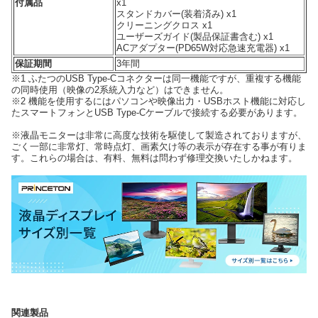
付属品
x1
スタンドカバー(装着済み) x1
クリーニングクロス x1
ユーザーズガイド(製品保証書含む) x1
ACアダプター(PD65W対応急速充電器) x1
保証期間
3年間
※1 ふたつのUSB Type-Cコネクターは同一機能ですが、重複する機能
の同時使用（映像の2系統入力など）はできません。
※2 機能を使用するにはパソコンや映像出力・USBホスト機能に対応し
たスマートフォンとUSB Type-Cケーブルで接続する必要があります。
※液晶モニターは非常に高度な技術を駆使して製造されておりますが、
ごく一部に非常灯、常時点灯、画素欠け等の表示が存在する事が有りま
す。これらの場合は、有料、無料は問わず修理交換いたしかねます。
関連製品