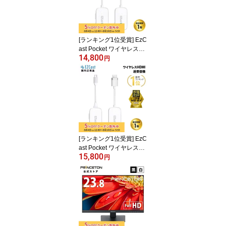
PC 黒 白 RGB 配信用マ
イク ゲーム実況 配信 Wi
ndows Mac PS4 PS5 対
応 ハイパーx 国内正規品
[ランキング1位受賞] EzC
ast Pocket ワイヤレスプ
14,800
レゼンテーション HDMI t
円
o HDMI接続 1対1接続 EZ
CASTPOCKET-H1R1 ミ
ラーリング ワイヤレスミ
ラーリング hdmi 無線 テ
レビ接続 大画面 プレゼ
ンテーション ワイヤレス
HDMIエクステンダー プ
リンストン
[ランキング1位受賞] EzC
ast Pocket ワイヤレスプ
15,800
レゼンテーション USB-
円
C to HDMI接続 1対1接続
EZCASTPOCKET-C1R1
ミラーリング ワイヤレス
ミラーリング hdmi 無線
テレビ接続 大画面 プレ
ゼンテーション type-c ワ
イヤレス HDMIエクステ