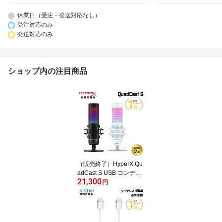
休業日（受注・発送対応なし）
受注対応のみ
発送対応のみ
ショップ内の注目商品
（販売終了）HyperX Qu
adCast S USB コンデン
21,300
サーマイク 4P5P7AA ブ
円
ラック 519P0AA ホワイ
ト ハイパーエックス ク
アッドキャストエス クワ
ッドキャストエス マイク