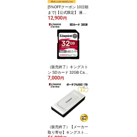
ンダー iphone17 iphone
[5%OFFクーポン 10日朝
16
まで]【公式限定】 液晶
12,900
ディスプレイ 23.8インチ
円
ワイド 【付属ケーブル限
定モデル(HDMI)】 全2色
フルHD 白色LEDバック
ライト 広視野角 PTFWL
D-24W PTFBLD-24W プ
リンストン 23.8型 FHD
液晶モニター HDMI スピ
ーカー内蔵 ディスプレイ
（販売終了）キングスト
モニター
ン SDカード 32GB Canv
7,000
as React Plus SDメモリ
円
カード UHS-II U3 V90 S
DR2/32GB Kingston SD
XC 4K 8K 高速 カメラ uh
s 新生活 国内正規品 キャ
ンセル不可
（販売終了）【メーカー
取り寄せ】キングストン