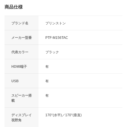
商品仕様
ブランド名
プリンストン
メーカー型番
PTF-M156TAC
代表カラー
ブラック
HDMI端子
有
USB
有
スピーカー搭
有
載
ディスプレイ
170°(水平)／170°(垂直)
視野角