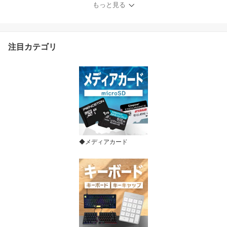
ype-c 1ポート PPS-PD6
もっと見る
5C ユニタップ ACアダプ
ター USB給電 Power Del
ivery iPad Pro iPad Air M
acBook Pro スマホ タブ
注目カテゴリ
レット 新生活
◆メディアカード