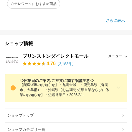
◇テレワークにおすすめ商品
さらに表示
ショップ情報
プリンストンダイレクトモール
メニュー
4.76
（
3,183
件）
◇休業日のご案内/ご注文に関する諸注意◇
【配送遅延のお知らせ】・九州全域 ・鹿児島県（奄美
市、大島郡） ・沖縄県【お盆期間 短縮営業ならびに休
業のお知らせ】・短縮営業日：2025/8
/
ショップトップ
ショップカテゴリ一覧