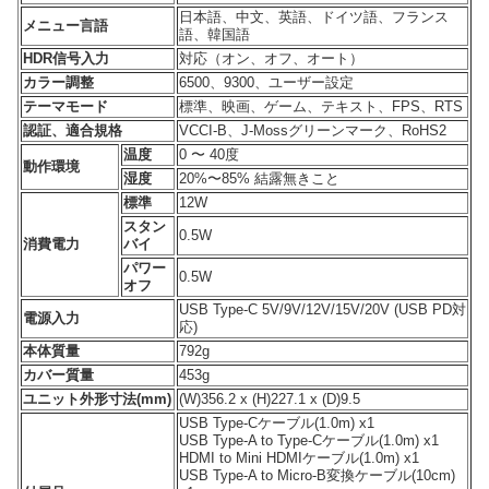
日本語、中文、英語、ドイツ語、フランス
メニュー言語
語、韓国語
HDR信号入力
対応（オン、オフ、オート）
カラー調整
6500、9300、ユーザー設定
テーマモード
標準、映画、ゲーム、テキスト、FPS、RTS
認証、適合規格
VCCI-B、J-Mossグリーンマーク、RoHS2
温度
0 〜 40度
動作環境
湿度
20%〜85% 結露無きこと
標準
12W
スタン
0.5W
消費電力
バイ
パワー
0.5W
オフ
USB Type-C 5V/9V/12V/15V/20V (USB PD対
電源入力
応)
本体質量
792g
カバー質量
453g
ユニット外形寸法(mm)
(W)356.2 x (H)227.1 x (D)9.5
USB Type-Cケーブル(1.0m) x1
USB Type-A to Type-Cケーブル(1.0m) x1
HDMI to Mini HDMIケーブル(1.0m) x1
USB Type-A to Micro-B変換ケーブル(10cm)