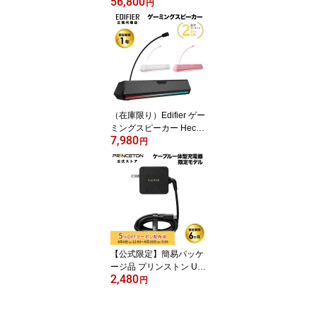
56,800
ポータブルSSD 1TB XS2
円
000シリーズ USB 3.2 Ge
n 2x2（USB-C）接続 高
耐久 コンパクト IP55 SX
S2000/1000G kingston I
P55 防水 防塵 type-c 耐
衝撃 ポータブルssd 外付
け ssd 外付けSSD 小型
新生活 国内正規品 キャ
（在庫限り）Edifier ゲー
ンセル不可
ミングスピーカー Hecat
7,980
e G1500BAR バーチャル
円
7.1サラウンド 合計5W出
力 Bluetooth5.3 全3色 E
D-G1500BARシリーズ
エディファイアー エディ
ファイヤー スピーカー
サウンドバー Bluetooth
ブルートゥース pc USB
コンパクト 国内正規品
【公式限定】簡易パッケ
ージ品 プリンストン Unit
2,480
ap ケーブル一体型 PD65
円
W対応 超急速充電器 ブ
ラック PD3.0対応 USB t