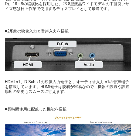
D)、16：9の縦横比を採用した、23.8型液晶ワイドモデルの丁度良いサ
イズ感は日々作業で使用するディスプレイとして最適です。
■2系統の映像入力と音声入力を搭載
HDMI x1、D-Sub x1の映像入力端子と、オーディオ入力 x1の音声端子
を搭載しています。HDMI端子は脱着が容易なので、機器の設置や設置
場所の変更もスムーズに行えます。
■長時間使用に配慮した機能を搭載