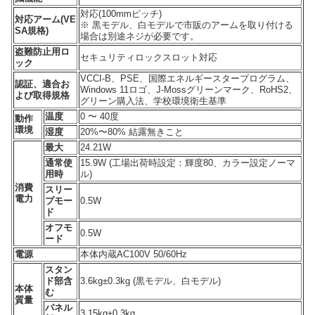
対応(100mmピッチ)
対応アーム(VE
※ 黒モデル、白モデルで市販のアームを取り付ける
SA規格)
場合は別途ネジが必要です。
盗難防止用ロ
セキュリティロックスロット対応
ック
VCCI-B、PSE、国際エネルギースタープログラム、
認証、適合お
Windows 11ロゴ、J-Mossグリーンマーク、RoHS2、
よび取得規格
グリーン購入法、学校環境衛生基準
温度
0 〜 40度
動作
環境
湿度
20%〜80% 結露無きこと
最大
24.21W
通常使
15.9W (工場出荷時設定：輝度80、カラー設定ノーマ
用時
ル)
消費
スリー
電力
プモー
0.5W
ド
オフモ
0.5W
ード
電源
本体内蔵AC100V 50/60Hz
スタン
ド部含
3.6kg±0.3kg (黒モデル、白モデル)
本体
む
質量
パネル
3.15kg±0.3kg