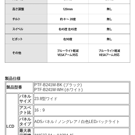
製品仕様
PTF-B241W-BK (ブラック)
製品型番
PTF-B241W-WH (ホワイト)
パネル
23.8型ワイド
サイズ
アスペ
16：9
クト比
パネル
ADSパネル / ノングレア / 白色LEDバックライト
タイプ
LCD
最大表