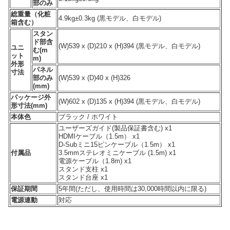
部のみ
総重量（化粧
4.9kg±0.3kg (黒モデル、白モデル)
箱含む）
スタン
ド部含
(W)539 x (D)210 x (H)394 (黒モデル、白モデル)
ユニ
む(m
ット
m)
外形
パネル
寸法
部のみ
(W)539 x (D)40 x (H)326
(mm)
パッケージ外
(W)602 x (D)135 x (H)394 (黒モデル、白モデル)
形寸法(mm)
本体色
ブラック / ホワイト
ユーザーズガイド(製品保証書含む) x1
HDMIケーブル（1.5m） x1
D-Subミニ15ピンケーブル（1.5m） x1
付属品
3.5mmステレオミニケーブル (1.5m) x1
電源ケーブル（1.8m) x1
スタンド支柱 x1
スタンド台座 x1
保証期間
5年間(ただし、使用時間は30,000時間以内に限る)
電源連動
対応