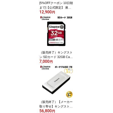
[5%OFFクーポン 10日朝
16
まで]【公式限定】 液晶
12,900
ディスプレイ 23.8インチ
円
ワイド 【付属ケーブル限
定モデル(HDMI)】 全2色
フルHD 白色LEDバック
ライト 広視野角 PTFWL
D-24W PTFBLD-24W プ
リンストン 23.8型 FHD
液晶モニター HDMI スピ
ーカー内蔵 ディスプレイ
（販売終了）キングスト
モニター
ン SDカード 32GB Canv
7,000
as React Plus SDメモリ
円
カード UHS-II U3 V90 S
DR2/32GB Kingston SD
XC 4K 8K 高速 カメラ uh
s 新生活 国内正規品 キャ
ンセル不可
（販売終了）【メーカー
取り寄せ】キングストン
56,800
ポータブルSSD 1TB XS2
円