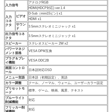
アナログRGB
入力信号
HDMI(HDCP対応) ver.1.4
D-Sub（mini15ピン) x1
ビデオ
入力
HDMI x1
コネ
サウン
クタ
3.5mmステレオミニジャック x1
ド
出力信号コネ
3.5mmステレオミニジャック x1
クタ
スピーカー
ステレオスピーカー 2W x2
パワーマネジ
VESA DPM互換
メント規格
プラグ＆プレ
VESA DDC2B
イ機能
画面コントロ
日本語対応OSD
ール
メニュー言語
日本語（初期設定）、英語
カラー調整
クール、ノーマル、ウォーム、ユーザ—カラー設定
プリセットモ
標準、ゲーム、映画、風景、テキスト
ード
ブルーライト
対応
削減機能
フリッカー削
対応
減機能