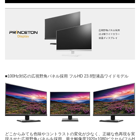
■100Hz対応の広視野角パネル採用 フルHD 23.8型液晶ワイドモデル
どこからみても色味やコントラストの変化が少なく、正確な色再現を実
現させた広視野角パネルを採用。最大解像度1920×1080ピクセル(フルH