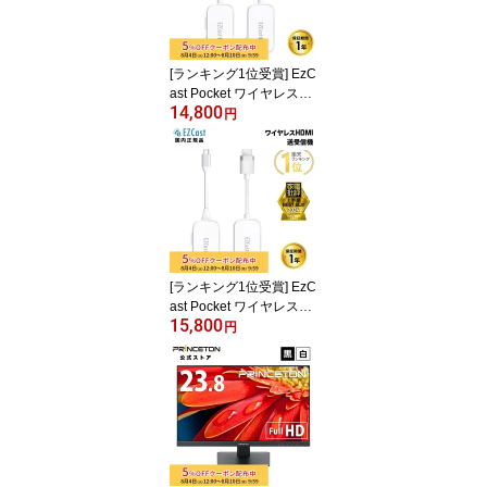
イク ゲーム実況 配信 Wi
ndows Mac PS4 PS5 対
応 ハイパーx 国内正規品
[ランキング1位受賞] EzC
ast Pocket ワイヤレスプ
14,800
レゼンテーション HDMI t
円
o HDMI接続 1対1接続 EZ
CASTPOCKET-H1R1 ミ
ラーリング ワイヤレスミ
ラーリング hdmi 無線 テ
レビ接続 大画面 プレゼ
ンテーション ワイヤレス
HDMIエクステンダー プ
リンストン
[ランキング1位受賞] EzC
ast Pocket ワイヤレスプ
15,800
レゼンテーション USB-
円
C to HDMI接続 1対1接続
EZCASTPOCKET-C1R1
ミラーリング ワイヤレス
ミラーリング hdmi 無線
テレビ接続 大画面 プレ
ゼンテーション type-c ワ
イヤレス HDMIエクステ
ンダー iphone17 iphone