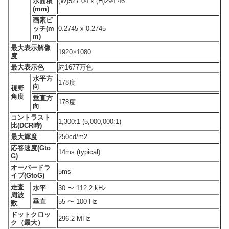
示面積
(W)527.04 x (H)294.46
(mm)
画素ピ
ッチ(m
0.2745 x 0.2745
m)
最大表示解像
1920×1080
度
最大表示色
約1677万色
水平方
178度
向
視野
角度
垂直方
178度
向
コントラスト
1,300:1 (5,000,000:1)
比(DCR時)
最大輝度
250cd/m2
応答速度(Gto
14ms (typical)
G)
オーバードラ
5ms
イブ(GtoG)
走査
水平
30 〜 112.2 kHz
周波
垂直
55 〜 100 Hz
数
ドットクロッ
296.2 MHz
ク（最大）