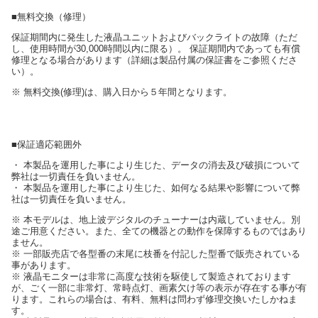
■無料交換（修理）
保証期間内に発生した液晶ユニットおよびバックライトの故障（ただ
し、使用時間が30,000時間以内に限る）。 保証期間内であっても有償
修理となる場合があります（詳細は製品付属の保証書をご参照くださ
い）。
※ 無料交換(修理)は、購入日から５年間となります。
■保証適応範囲外
・ 本製品を運用した事により生じた、データの消去及び破損について
弊社は一切責任を負いません。
・ 本製品を運用した事により生じた、如何なる結果や影響について弊
社は一切責任を負いません。
※ 本モデルは、地上波デジタルのチューナーは内蔵していません。別
途ご用意ください。また、全ての機器との動作を保障するものではあり
ません。
※ 一部販売店で各型番の末尾に枝番を付記した型番で販売されている
事があります。
※ 液晶モニターは非常に高度な技術を駆使して製造されております
が、ごく一部に非常灯、常時点灯、画素欠け等の表示が存在する事が有
ります。これらの場合は、有料、無料は問わず修理交換いたしかねま
す。