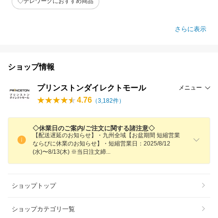
◇テレワークにおすすめ商品
さらに表示
ショップ情報
プリンストンダイレクトモール
メニュー
4.76
（
3,182
件）
◇休業日のご案内/ご注文に関する諸注意◇
【配送遅延のお知らせ】・九州全域【お盆期間 短縮営業
ならびに休業のお知らせ】・短縮営業日：2025/8/12
(水)〜8/13(木) ※当日注文
締
ショップトップ
ショップカテゴリ一覧