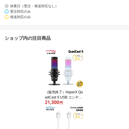
休業日（受注・発送対応なし）
受注対応のみ
発送対応のみ
ショップ内の注目商品
（販売終了）HyperX Qu
adCast S USB コンデン
21,300
サーマイク 4P5P7AA ブ
円
ラック 519P0AA ホワイ
ト ハイパーエックス ク
アッドキャストエス クワ
ッドキャストエス マイク
PC 黒 白 RGB 配信用マ