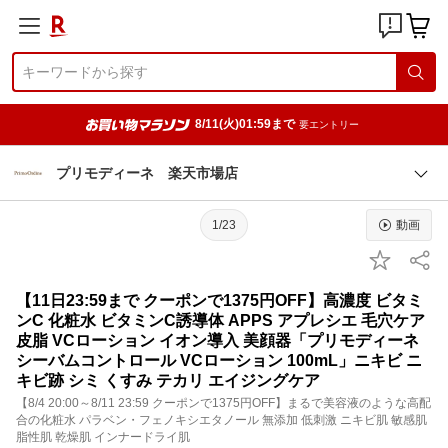
8/11(火)01:59まで
要エントリー
プリモディーネ 楽天市場店
1/23
動画
【11日23:59まで クーポンで1375円OFF】高濃度 ビタミ
ンC 化粧水 ビタミンC誘導体 APPS アプレシエ 毛穴ケア
皮脂 VCローション イオン導入 美顔器「プリモディーネ
シーバムコントロール VCローション 100mL」ニキビ ニ
キビ跡 シミ くすみ テカリ エイジングケア
【8/4 20:00～8/11 23:59 クーポンで1375円OFF】まるで美容液のような高配
合の化粧水 パラベン・フェノキシエタノール 無添加 低刺激 ニキビ肌 敏感肌
脂性肌 乾燥肌 インナードライ肌