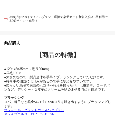
8/10(月)10:00まで！JCBブランド選択で楽天カード新規入会＆3回利用で
8,000ポイント進呈！
商品説明
【商品の特徴】
●120×45×35mm（毛長20mm）
●馬毛100％
●大きめなので、製品全体を手早くブラッシングしていただけます。
●持ち手の側面には凹みがあるので手に馴染みやすいです。
●柔らかい馬毛で表面のホコリや汚れを掃ったり、は虫類革、コードバ
ンなど、デリケートな皮革にクリームを馴染ませる時にも最適です。
ブラッシング
コバ、縫目など靴全体のゴミやホコリを吐き出すようにブラッシングし
ます。
サフィール グランドホースヘアブラシ
スレイプニルヨーロピアンモデル