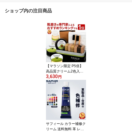
ショップ内の注目商品
【マラソン限定 P5倍】
高品質クリーム2色入り
3,630
ダスコ 靴磨きセット シ
円
ューケア スターターセッ
ト送料無料 靴磨き 革靴
究極コスパ 初心者 メン
テナンス 黒 無色 靴 ワッ
クス 靴クリーム 革靴 手
入れ セット ブラシ シュ
ーケアセット ギフト DA
SCO PA-D30P
サフィール カラー補修ク
リーム 送料無料 革 レザ