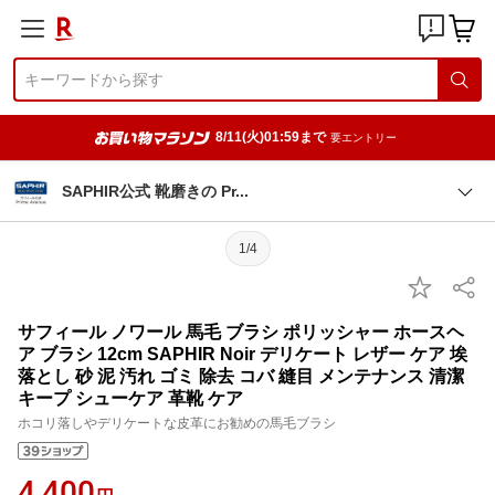
8/11(火)01:59まで
要エントリー
SAPHIR公式 靴磨きの P
r
1/4
サフィール ノワール 馬毛 ブラシ ポリッシャー ホースヘ
ア ブラシ 12cm SAPHIR Noir デリケート レザー ケア 埃
落とし 砂 泥 汚れ ゴミ 除去 コバ 縫目 メンテナンス 清潔
キープ シューケア 革靴 ケア
ホコリ落しやデリケートな皮革にお勧めの馬毛ブラシ
4,400