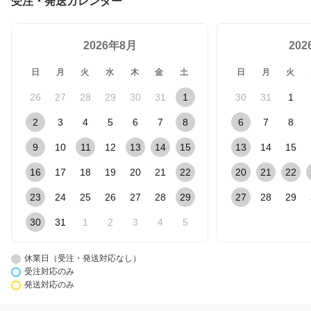
受注・発送カレンダー
2026年8月
20
日
月
火
水
木
金
土
日
月
火
26
27
28
29
30
31
1
30
31
1
2
3
4
5
6
7
8
6
7
8
9
10
11
12
13
14
15
13
14
15
16
17
18
19
20
21
22
20
21
22
23
24
25
26
27
28
29
27
28
29
30
31
1
2
3
4
5
休業日（受注・発送対応なし）
受注対応のみ
発送対応のみ