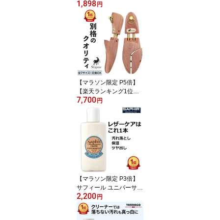
1,898
ー 合成皮革 合皮 補色 着
円
色 補修 修理 バッグ 靴 ソ
ファー クリーム 色あせ
色落ち キズ 手入れ 革靴
傷 消し ひっかきキズ ス
ニーカー レノベイティン
グ カラー補修 チューブ 2
5ml 全48色 色グループ 2
-1
【マラソン限定 P5倍】
【楽天ランキング1位受
7,700
賞！】 スレイプニル ト
円
ラディショナル モデル
高級靴用 シューキーパー
【サイズ交換可能】 木製
メンズ レッドシダー シ
ューツリー シューズキー
パー シダー 革靴 靴 Sleip
nir 吸湿 高級 高級靴 シワ
伸ばし 乾燥 幅広
【マラソン限定 P3倍】
サフィール ユニバーサル
2,200
レザー ローション 保革
円
保湿 お手入れ 手入れ 汚
れ 汚れ落とし クリーナ