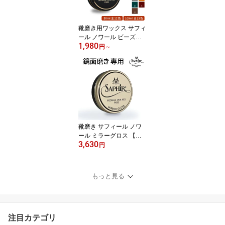
靴 色落ち 手入れ メンテ
ナンス クリーム 75ml 全
24色 (1167円/35ml)
靴磨き用ワックス サフィ
ール ノワール ビーズワ
1,980
ックス ポリッシュ 50ml /
円
～
100ml 送料無料 Saphir N
oir 艶出し 鏡面磨き 鏡面
仕上げ ミラーシャイン
ハイシャイン 革靴 ケア
手入れ 靴磨きワックス
靴 靴用 ワックス
靴磨き サフィール ノワ
ール ミラーグロス 【送
3,630
料無料】 靴 靴磨き用 ワ
円
ックス ポリッシュ 鏡面
磨き ハイシャイン シュ
ーケア 靴 革靴 サフィー
もっと見る
ルノワール 鏡面 コード
バン ワックス WAX 鏡面
仕上げ 手入れ Saphir Noi
r 75ml
注目カテゴリ