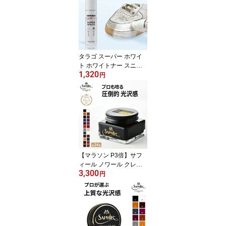
ー クリーニング 本革 革
革製品 革靴 靴 鞄 革バッ
グ バッグ 財布 ベルト 革
ジャン ライダース 手袋
SAPHIR ユニバーサルロ
ーション 無色
タラゴ スーパー ホワイ
ト ホワイトナー スニー
1,320
カー 靴 ソール 黄ばみ 白
円
く戻す 白くする ホワイ
トニング 白スニーカー
着色 補色 色補修 隠す 靴
磨き 汚れ落とし 白 手入
れ 黄ばみとり 色落ち ク
リーナー 傷隠し 漂白 ス
ニーカークリーナー
【マラソン P3倍】サフ
ィール ノワール クレム1
3,300
925 【送料無料】高級 靴
円
クリーム 保革 ツヤ出し
栄養 補色 着色 油性 靴磨
き シューケア 靴 クリー
ム 革靴クリーム 靴磨き
クリーム 黒 黒色 無色 革