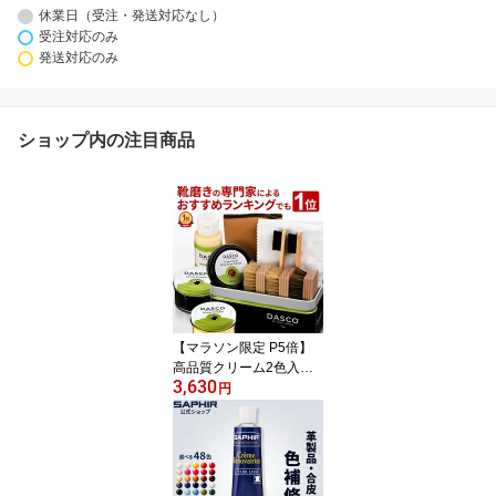
休業日（受注・発送対応なし）
受注対応のみ
発送対応のみ
ショップ内の注目商品
【マラソン限定 P5倍】
高品質クリーム2色入り
3,630
ダスコ 靴磨きセット シ
円
ューケア スターターセッ
ト送料無料 靴磨き 革靴
究極コスパ 初心者 メン
テナンス 黒 無色 靴 ワッ
クス 靴クリーム 革靴 手