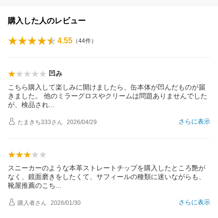
購入した人のレビュー
4.55
（
44
件）
凹み
こちら購入して楽しみに開けましたら、缶本体が凹んだものが届
きました。 他のミラーグロスやクリームは問題ありませんでした
が、検品さ
れ
さらに表示
たまきち333
さん
2026/04/29
スニーカーのような本革ストレートチップを購入したところ艶が
なく、鏡面磨きをしたくて、サフィールの種類に迷いながらも、
靴屋推薦のこ
ち
さらに表示
購入者
さん
2026/01/30