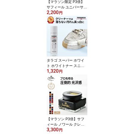
【マラソン限定 P3倍】
サフィール ユニバーサル
2,200
レザー ローション 保革
円
保湿 お手入れ 手入れ 汚
れ 汚れ落とし クリーナ
ー クリーニング 本革 革
革製品 革靴 靴 鞄 革バッ
グ バッグ 財布 ベルト 革
ジャン ライダース 手袋
SAPHIR ユニバーサルロ
ーション 無色
タラゴ スーパー ホワイ
ト ホワイトナー スニー
1,320
カー 靴 ソール 黄ばみ 白
円
く戻す 白くする ホワイ
トニング 白スニーカー
着色 補色 色補修 隠す 靴
磨き 汚れ落とし 白 手入
れ 黄ばみとり 色落ち ク
リーナー 傷隠し 漂白 ス
ニーカークリーナー
【マラソン P3倍】サフ
ィール ノワール クレム1
3,300
925 【送料無料】高級 靴
円