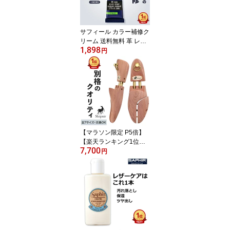
入れ セット ブラシ シュ
ーケアセット ギフト DA
SCO PA-D30P
サフィール カラー補修ク
リーム 送料無料 革 レザ
1,898
ー 合成皮革 合皮 補色 着
円
色 補修 修理 バッグ 靴 ソ
ファー クリーム 色あせ
色落ち キズ 手入れ 革靴
傷 消し ひっかきキズ ス
ニーカー レノベイティン
グ カラー補修 チューブ 2
5ml 全48色 色グループ 2
-1
【マラソン限定 P5倍】
【楽天ランキング1位受
7,700
賞！】 スレイプニル ト
円
ラディショナル モデル
高級靴用 シューキーパー
【サイズ交換可能】 木製
メンズ レッドシダー シ
ューツリー シューズキー
パー シダー 革靴 靴 Sleip
nir 吸湿 高級 高級靴 シワ
伸ばし 乾燥 幅広