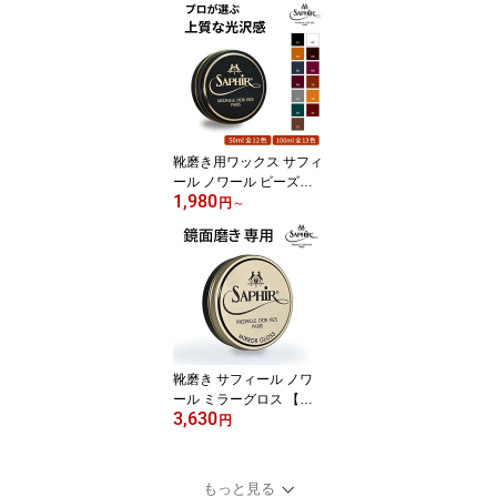
クリーム 保革 ツヤ出し
栄養 補色 着色 油性 靴磨
き シューケア 靴 クリー
ム 革靴クリーム 靴磨き
クリーム 黒 黒色 無色 革
靴 色落ち 手入れ メンテ
ナンス クリーム 75ml 全
24色 (1167円/35ml)
靴磨き用ワックス サフィ
ール ノワール ビーズワ
1,980
ックス ポリッシュ 50ml /
円
～
100ml 送料無料 Saphir N
oir 艶出し 鏡面磨き 鏡面
仕上げ ミラーシャイン
ハイシャイン 革靴 ケア
手入れ 靴磨きワックス
靴 靴用 ワックス
靴磨き サフィール ノワ
ール ミラーグロス 【送
3,630
料無料】 靴 靴磨き用 ワ
円
ックス ポリッシュ 鏡面
磨き ハイシャイン シュ
ーケア 靴 革靴 サフィー
もっと見る