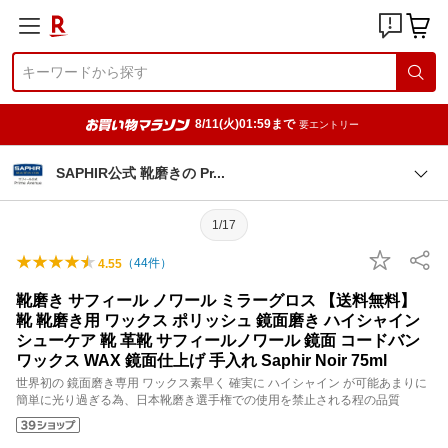
8/11(火)01:59まで
要エントリー
SAPHIR公式 靴磨きの P
r
1/17
（
44
件）
4.55
靴磨き サフィール ノワール ミラーグロス 【送料無料】
靴 靴磨き用 ワックス ポリッシュ 鏡面磨き ハイシャイン
シューケア 靴 革靴 サフィールノワール 鏡面 コードバン
ワックス WAX 鏡面仕上げ 手入れ Saphir Noir 75ml
世界初の 鏡面磨き専用 ワックス素早く 確実に ハイシャイン が可能あまりに
簡単に光り過ぎる為、日本靴磨き選手権での使用を禁止される程の品質