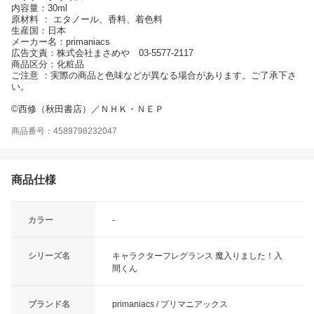
内容量：30ml
原材料 ： エタノール、香料、着色料
生産国：日本
メーカー名：primaniacs
広告文責：株式会社まさめや 03-5577-2117
商品区分：化粧品
ご注意 ：実際の商品と色味などが異なる場合があります。ご了承下さ
い。
©西修（秋田書店）／ＮＨＫ・ＮＥＰ
商品番号：4589798232047
商品仕様
カラー
-
シリーズ名
キャラクターフレグランス 魔入りました！入
間くん
ブランド名
primaniacs / プリマニアックス