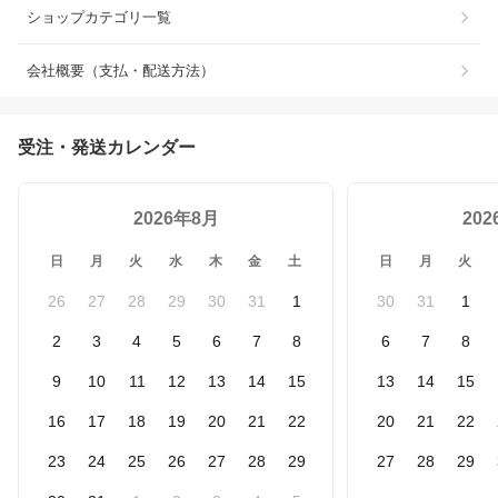
ショップカテゴリ一覧
会社概要（支払・配送方法）
受注・発送カレンダー
2026年8月
20
日
月
火
水
木
金
土
日
月
火
26
27
28
29
30
31
1
30
31
1
2
3
4
5
6
7
8
6
7
8
9
10
11
12
13
14
15
13
14
15
16
17
18
19
20
21
22
20
21
22
23
24
25
26
27
28
29
27
28
29