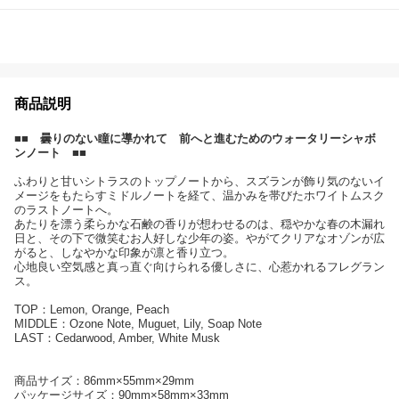
商品説明
■■ 曇りのない瞳に導かれて 前へと進むためのウォータリーシャボ
ンノート ■■
ふわりと甘いシトラスのトップノートから、スズランが飾り気のないイ
メージをもたらすミドルノートを経て、温かみを帯びたホワイトムスク
のラストノートへ。
あたりを漂う柔らかな石鹸の香りが想わせるのは、穏やかな春の木漏れ
日と、その下で微笑むお人好しな少年の姿。やがてクリアなオゾンが広
がると、しなやかな印象が凛と香り立つ。
心地良い空気感と真っ直ぐ向けられる優しさに、心惹かれるフレグラン
ス。
TOP：Lemon, Orange, Peach
MIDDLE：Ozone Note, Muguet, Lily, Soap Note
LAST：Cedarwood, Amber, White Musk
商品サイズ：86mm×55mm×29mm
パッケージサイズ：90mm×58mm×33mm