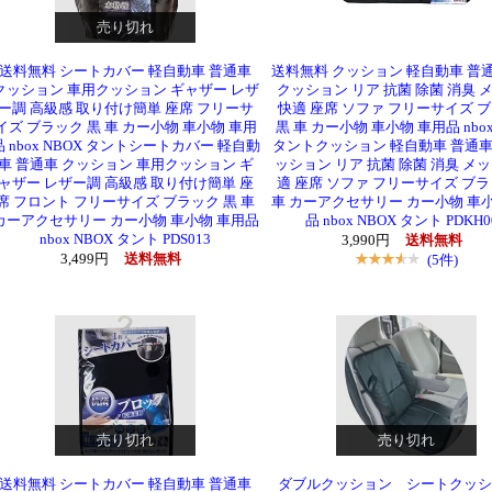
売り切れ
送料無料 シートカバー 軽自動車 普通車
送料無料 クッション 軽自動車 普通
クッション 車用クッション ギャザー レザ
クッション リア 抗菌 除菌 消臭 
ー調 高級感 取り付け簡単 座席 フリーサ
快適 座席 ソファ フリーサイズ 
イズ ブラック 黒 車 カー小物 車小物 車用
黒 車 カー小物 車小物 車用品 nbox
品 nbox NBOX タントシートカバー 軽自動
タントクッション 軽自動車 普通車
車 普通車 クッション 車用クッション ギ
ッション リア 抗菌 除菌 消臭 メッ
ャザー レザー調 高級感 取り付け簡単 座
適 座席 ソファ フリーサイズ ブラ
席 フロント フリーサイズ ブラック 黒 車
車 カーアクセサリー カー小物 車小
カーアクセサリー カー小物 車小物 車用品
品 nbox NBOX タント PDKH0
nbox NBOX タント PDS013
3,990円
送料無料
3,499円
送料無料
(5件)
売り切れ
売り切れ
送料無料 シートカバー 軽自動車 普通車
ダブルクッション シートクッ