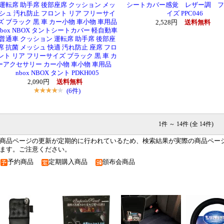
運転席 助手席 後部座席 クッション メッ
シートカバー感覚 レザー調 フ
シュ 汚れ防止 フロント リア フリーサイ
イズ PPC046
ズ ブラック 黒 車 カー小物 車小物 車用品
2,528円
送料無料
nbox NBOX タントシートカバー 軽自動車
普通車 クッション 運転席 助手席 後部座
席 抗菌 メッシュ 快適 汚れ防止 座席 フロ
ント リア フリーサイズ ブラック 黒 車 カ
ーアクセサリー カー小物 車小物 車用品
nbox NBOX タント PDKH005
2,090円
送料無料
(6件)
1件 ～ 14件 (全 14件)
商品ページの更新が定期的に行われているため、検索結果が実際の商品ペー
ます。ご注意ください。
予約商品
定期購入商品
頒布会商品