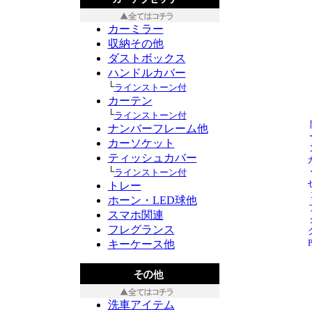
カーミラー
収納その他
ダストボックス
ハンドルカバー
└
ラインストーン付
カーテン
└
ラインストーン付
ナンバーフレーム他
カーソケット
ティッシュカバー
└
ラインストーン付
トレー
ホーン・LED球他
スマホ関連
フレグランス
キーケース他
洗車アイテム