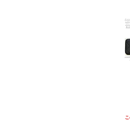
クッシ
レザー
ブラッ
車小物
バイザ
こ