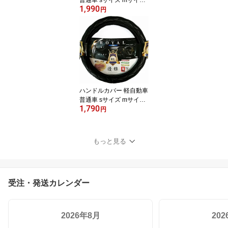
普通車 sサイズ mサイズ
1,990
ステアリングカバー 本革
円
調 ステッチ おしゃれ 高
級感 汎用 ワゴンr 車 カー
アクセサリー 車アクセサ
リー カー小物 車小物 車
用品 PDH171-172
ハンドルカバー 軽自動車
普通車 sサイズ mサイズ
1,790
ステアリングカバー キル
円
ティング かわいい オシ
ャレ 軽 汎用 車 黒 ブラッ
ク カーアクセサリー 車
もっと見る
アクセサリー カー小物
車小物 車用品 PDRL003-
004
受注・発送カレンダー
2026年8月
20