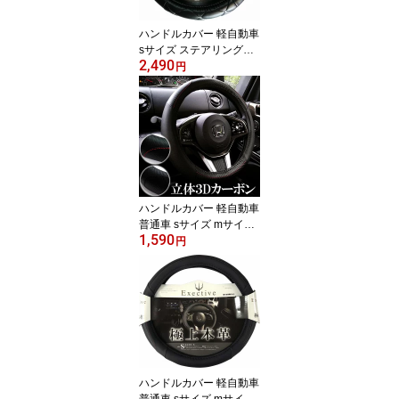
ハンドルカバー 軽自動車
sサイズ ステアリングカ
2,490
バー レザー調 キルティ
円
ング ラインストーン ス
トーン おしゃれ かわい
い 高級感 軽 コンパクト
汎用 nbox 車 カーアクセ
サリー 車アクセサリー
カー小物 車小物 車用品
PDRL010-PDVS010
ハンドルカバー 軽自動車
普通車 sサイズ mサイズ
1,590
ステアリングカバー リア
円
ルレザー 立体3Dカーボ
ン フィット感 レッド 黒
オシャレ 汎用 車 カーア
クセサリー 車アクセサリ
ー カー小物 車小物 車用
品 PDH062-064
ハンドルカバー 軽自動車