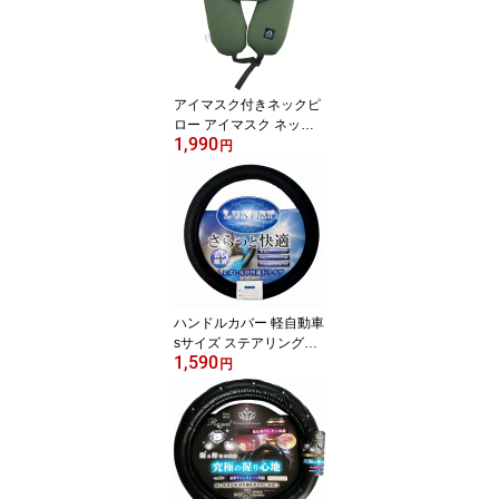
カー小物 車 車小物 車用
品 アクセサリー オリー
ブカーキ サンドカーキ
カーキ おしゃれ PROUD
GEAR プラウドギア PG
アイマスク付きネックピ
R019-119
ロー アイマスク ネック
1,990
ピロー 抗菌 快適 疲労緩
円
和 吊下げ マイクロビー
ズ 車中泊 アウトドア レ
ジャー キャンプ ギア カ
ーアクセサリー カー小物
車 車小物 車用品 アクセ
サリー オリーブカーキ
サンドカーキ PROUD G
EAR プラウドギア PGR0
ハンドルカバー 軽自動車
22-122
sサイズ ステアリングカ
1,590
バー メッシュ 快適 軽 コ
円
ンパクト 汎用 フリーサ
イズ 36.5cm〜37.9cm s
サイズ カーアクセサリー
カー小物 車小物 車 車用
品 アクセサリー おしゃ
れ PPH038