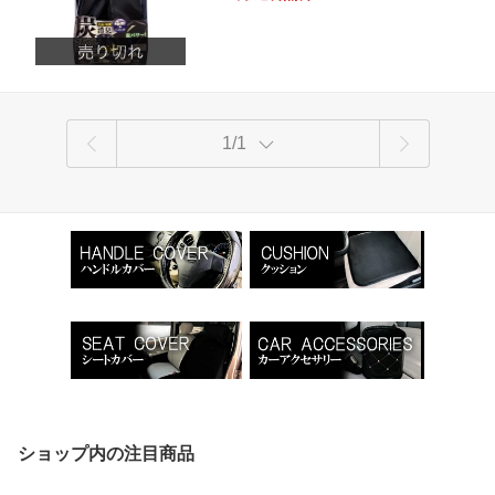
竹炭 多機能 平置き 掛けれる マジックテー
き 高級感 車 車用品 アクセサリー おし
プ付き 高級感 車 車用品 アクセサリー おし
ゃれ PDI005
ゃれ
1/1
ショップ内の注目商品