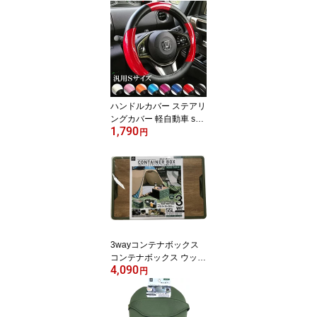
ハンドルカバー ステアリ
ングカバー 軽自動車 sサ
1,790
イズ s 本革風リアルレザ
円
ー カーボン おしゃれ 高
級感 軽 コンパクト 汎用
フリーサイズ 36.5cm〜3
7.9cm nbox カラバリ pd
h121-129
3wayコンテナボックス
コンテナボックス ウッド
4,090
調テーブル 車中泊 アウ
円
トドア レジャー キャン
プ ギア テレワーク カラ
ビナ カーアクセサリー