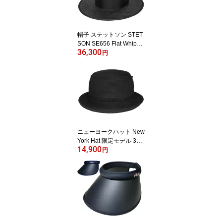
帽子 ステットソン STET
SON SE656 Flat Whippe
36,300
t pa 黒 茶 パナマハット
円
エクアドル産 メンズ レ
ディース
ニューヨークハット New
York Hat 限定モデル 306
14,900
1 COTTON STINGY コッ
円
トン スティンジー Black
[Black Band Ver.] 帽子 ポ
ークパイハット コットン
大きいサイズ XXLサイズ
メンズ レディース