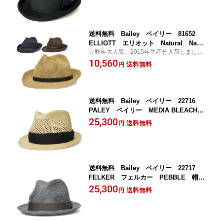
きいサイズ メンズ レディース 男女
兼用 】
送料無料 Bailey ベイリー 81652
ELLIOTT エリオット Natural Navy
☆昨年大人気、2015年生産分入荷しました
Brown帽子 ストローハット 麦わら
♪
10,560
帽子 中折れハット 紳士 メンズ
送料無料
円
送料無料 Bailey ベイリー 22716
PALEY ペイリー MEDIA BLEACH
帽子 ストローハット 麦わら帽子 中
25,300
送料無料
円
折れハット 紳士 婦人 メンズ レデ
ィース 男女兼用 【楽ギフ_包装】
送料無料 Bailey ベイリー 22717
FELKER フェルカー PEBBLE 帽
子 ストローハット 麦わら帽子 中折
25,300
送料無料
円
れハット 紳士 婦人 メンズ レディ
ース 男女兼用 【楽ギフ_包装】