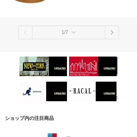
1/7
ショップ内の注目商品