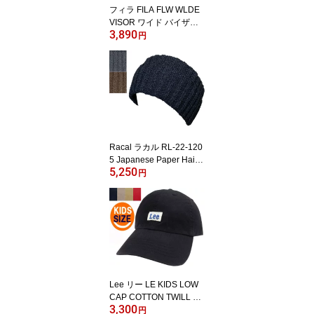
フィラ FILA FLW WLDE
VISOR ワイド バイザー
3,890
BLACK NAVY サンバイ
円
ザー UVケア スポーツ 帽
子 メンズ レディース 男
女兼用
Racal ラカル RL-22-120
5 Japanese Paper Hair
5,250
Band ヘアバンド BLACK
円
CHARCOAL BROWN メ
ンズ レディース 和紙 男
女兼用
Lee リー LE KIDS LOW
CAP COTTON TWILL 10
3,300
0-276301 BLACK NAVY
円