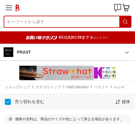
8/11(火)01:59まで
要エントリー
PRAST
ショップトップ
カテゴリトップ
HatCollection
ベイリー
ハット
売り切れを含む
標準
価格や送料は、商品のサイズや色によって異なる場合があります。