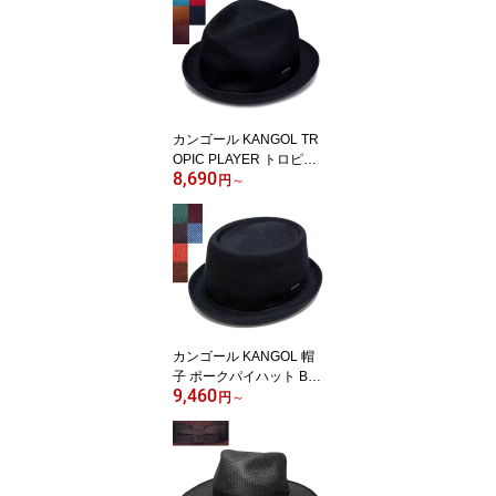
カンゴール KANGOL TR
OPIC PLAYER トロピッ
8,690
クプレイヤー Black Topa
円
～
z Cognac Burgundy Scar
let Navy 帽子 ヘッドギア
メッシュ HAT 中折れハ
ット 中折れ帽 大きいサ
イズ XXLサイズ メンズ
レディース 男性用 女性
用
カンゴール KANGOL 帽
子 ポークパイハット BA
9,460
MBOO MOWBRAY バン
円
～
ブー モウブレイ BLACK
ALGAE PRUNE CLAY C
ORDOVAN MAHOGANY
DENIMBLUEメッシュ メ
ンズ レディース