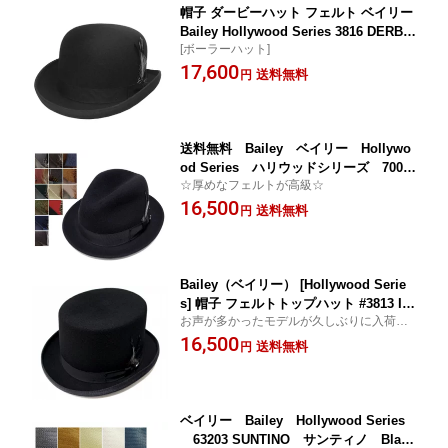
帽子 ダービーハット フェルト ベイリー
Bailey Hollywood Series 3816 DERBY
[ボーラーハット]
Black 送料無料
17,600
送料無料
円
送料無料 Bailey ベイリー Hollywo
od Series ハリウッドシリーズ 7001
☆厚めなフェルトが高級☆
TINO ティノ 全15色 帽子 フェ
16,500
ルトハット 中折れハット 紳士 婦
送料無料
円
人 メンズ レディース 男女兼用
Bailey（ベイリー） [Hollywood Serie
s] 帽子 フェルトトップハット #3813 IC
お声が多かったモデルが久しぶりに入荷し
E Black
ました！
16,500
送料無料
円
ベイリー Bailey Hollywood Series
63203 SUNTINO サンティノ Black