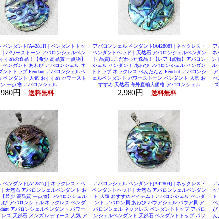
ペンダント[A42811]｜ペンダントトッ
アバロンシェル ペンダント[A42808]｜ネックレス・
ア
ス｜パワーストーン アバロンシェルペン
ペンダントヘッド｜天然石 アバロンシェルペンダン
ネ
おすすめの逸品！【希少 高品質 一点物】
ト 品質にこだわった逸品！【レア 1点物】アバロン
ン
 ペンダント あわび アバロンシェル ネ
シェル ペンダント あわび アバロンシェル ペンダン
ル
ントトップ Pendant アバロンシェルペ
トトップ ネックレス ぺんだんと Pendant アバロンシ
ア
石 ペンダント 人気 おすすめ パワースト
ェルペンダント パワーストーン ペンダント 人気 お
ぺ
ン 一点物 アバロンシェル
すすめ 天然石 海外直輸入価格 アバロンシェル
ズ
,980円
2,980円
送料無料
送料無料
ペンダント[A42817]｜ネックレス・ペ
アバロンシェル ペンダント[A42804]｜ネックレス・
ア
｜天然石 アバロンシェルペンダント お
ペンダントヘッド｜天然石 アバロンシェルペンダン
ッ
【希少 高品質 一点物】アバロンシェル
ト 人気 おすすめアイテム！アバロンシェル ペンダ
ト
わび アバロンシェル ネックレス ペンダ
ント アバロン貝 あわび パウアシェル パウア貝 ア
ペ
ndant アバロンシェルペンダント パワー
バロンシェル ネックレス ペンダントトップ アバロ
び
レス 天然石 メンズ レディース 人気 ア
ンシェルペンダント 天然石 ペンダントトップ パワ
ん