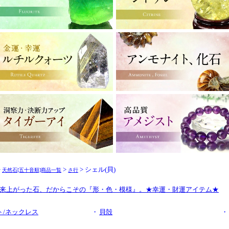
>
>
> シェル(貝)
天然石[五十音順]商品一覧
さ行
来上がった石、だからこその『形・色・模様』。★幸運・財運アイテム★
ト/ネックレス
・
貝殻
・