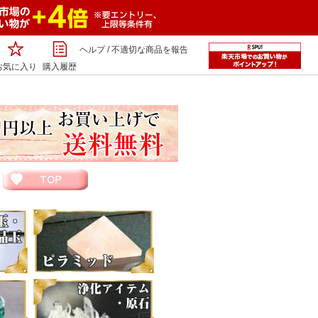
ヘルプ
/
不適切な商品を報告
お気に入り
購入履歴