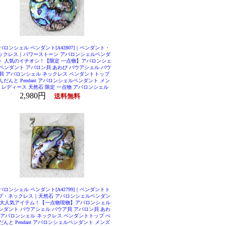
バロンシェル ペンダント[A42807]｜ペンダント・
ックレス｜パワーストーン アバロンシェルペンダ
ト 人気のイチオシ！【限定 一点物】アバロンシェ
 ペンダント アバロン貝 あわび パウアシェル パウ
貝 アバロンシェル ネックレス ペンダントトップ
んだんと Pendant アバロンシェルペンダント メン
 レディース 天然石 限定 一点物 アバロンシェル
2,980円
送料無料
バロンシェル ペンダント[A42799]｜ペンダントト
プ・ネックレス｜天然石 アバロンシェルペンダン
 大人気アイテム！【一点物現物】アバロンシェル
ンダント パウアシェル パウア貝 アバロン貝 あわ
 アバロンシェル ネックレス ペンダントトップ ぺ
だんと Pendant アバロンシェルペンダント メンズ