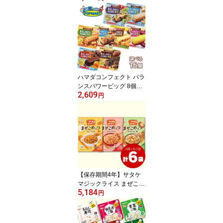
ルト＞×36本 インバー
ハマダコンフェクト バラ
ンスパワービッグ 8個単
2,609
位で選べる16個セット
円
送料無料 朝食 小腹 おや
つ 間食 詰め合わせ アソ
ート 北海道バター アー
モンドカカオ ココア 全
粒粉 ビタミン カルシウ
ム 鉄 食物繊維
【保存期間4年】サタケ
マジックライス まぜこめ
5,184
っつ3種×各2個 計6個セ
円
ット ( 非常食 アルファ米
保存食 4年保存 登山 防災
グッズ キャンプ 食べ比