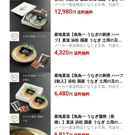
メーカー直送商品となります為、代金引換
用の丑の日 うなぎの刺身 贅沢 ご褒美 to
でのお支払いはできません。
12,980
to-3
送料無料
円
産地直送【魚魚一 うなぎの刺身 ハー
フ】直送 浜松 国産 うなぎ 土用の丑の
メーカー直送商品となります為、代金引換
日 うなぎの刺身 贅沢 ご褒美 toto-4
でのお支払いはできません。
4,320
送料無料
円
産地直送【魚魚一 うなぎの刺身 ハーフ
2枚入】浜松 国産 うなぎ 土用の丑の日
メーカー直送商品となります為、代金引換
うなぎの刺身 贅沢 ご褒美 toto-5
でのお支払いはできません。
6,480
送料無料
円
産地直送【魚魚一 うなぎ蒲焼（長
焼）】直送 浜松 国産 うなぎ 土用の丑
メーカー直送商品となります為、代金引換
の日 蒲焼 長焼 贅沢 ご褒美 toto-12
でのお支払いはできません。
6,912