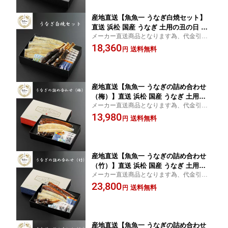
産地直送【魚魚一 うなぎ白焼セット】
直送 浜松 国産 うなぎ 土用の丑の日 蒲
メーカー直送商品となります為、代金引換
焼 白焼 肝焼 長焼 贅沢 ご褒美 toto-11
でのお支払いはできません。
18,360
送料無料
円
産地直送【魚魚一 うなぎの詰め合わせ
（梅）】直送 浜松 国産 うなぎ 土用の
メーカー直送商品となります為、代金引換
丑の日 蒲焼 白焼 肝焼 長焼 贅沢 ご褒美
でのお支払いはできません。
13,980
toto-9
送料無料
円
産地直送【魚魚一 うなぎの詰め合わせ
（竹）】直送 浜松 国産 うなぎ 土用の
メーカー直送商品となります為、代金引換
丑の日 蒲焼 白焼 肝焼 長焼 贅沢 ご褒美
でのお支払いはできません。
23,800
toto-8
送料無料
円
産地直送【魚魚一 うなぎの詰め合わせ