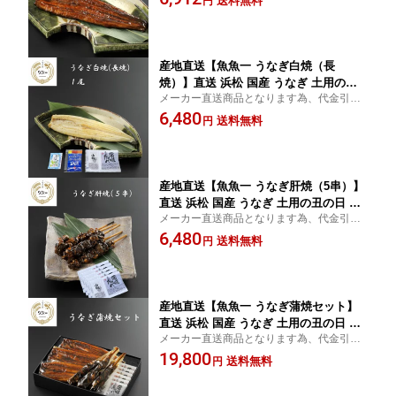
送料無料
円
産地直送【魚魚一 うなぎ白焼（長
焼）】直送 浜松 国産 うなぎ 土用の丑
メーカー直送商品となります為、代金引換
の日 蒲焼 白焼 長焼 贅沢 ご褒美 toto-13
でのお支払いはできません。
6,480
送料無料
円
産地直送【魚魚一 うなぎ肝焼（5串）】
直送 浜松 国産 うなぎ 土用の丑の日 蒲
メーカー直送商品となります為、代金引換
焼 白焼 肝焼 長焼 贅沢 ご褒美 toto-14
でのお支払いはできません。
6,480
送料無料
円
産地直送【魚魚一 うなぎ蒲焼セット】
直送 浜松 国産 うなぎ 土用の丑の日 蒲
メーカー直送商品となります為、代金引換
焼 白焼 肝焼 長焼 贅沢 ご褒美 toto-10
でのお支払いはできません。
19,800
送料無料
円