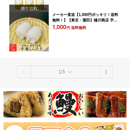
メーカー直送【1,000円ポッキリ！送料
無料！】【東京・蒲田】樋川商店 手巻
き しらたき 1ヶ×2袋入 創業昭和34年 蒲
1,000
送料無料
円
田こんにゃく 味染み 歯応え抜群 群馬県
産 お試し 脂質制限 糖質制限 低糖質 ダ
イエット ヘルシー アク抜き
1/3