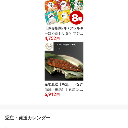
べ 備蓄 送料無料 )
【保存期間7年 / アレルギ
ー対応食】サタケ マジッ
4,752
クライス ななこめっつ
円
全8種セット ( 非常食 ア
ルファ米 保存食 7年保存
登山 防災グッズ キャン
プ 食べ比べ ご飯 備蓄 送
料無料 )
産地直送【魚魚一 うなぎ
蒲焼（長焼）】直送 浜松
6,912
国産 うなぎ 土用の丑の
円
日 蒲焼 長焼 贅沢 ご褒美
toto-12
受注・発送カレンダー