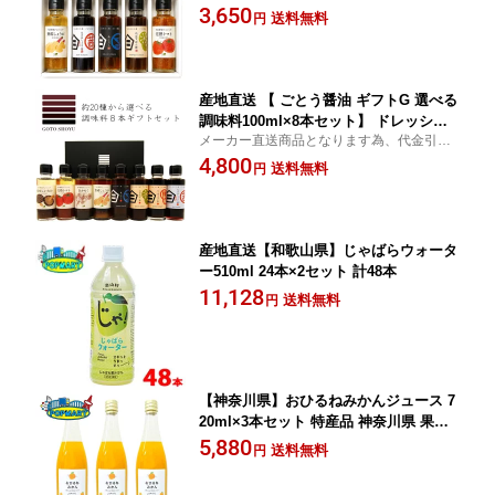
でのお支払いはできません。
3,650
節限定 選べるギフト 選べるセット 手土
送料無料
円
産 プチギフト ギフト プレゼント お祝
い お中元 お歳暮 お年賀
産地直送 【 ごとう醤油 ギフトG 選べる
調味料100ml×8本セット】 ドレッシン
メーカー直送商品となります為、代金引換
グ 醤油 野菜ドレ サラダ 刺身 季節限定
でのお支払いはできません。
4,800
選べるギフト 選べるセット 手土産 プチ
送料無料
円
ギフト ギフト プレゼント お祝い お中
元 お歳暮 お年賀
産地直送【和歌山県】じゃばらウォータ
ー510ml 24本×2セット 計48本
11,128
送料無料
円
【神奈川県】おひるねみかんジュース 7
20ml×3本セット 特産品 神奈川県 果汁1
00％ 農薬未使用 無添加 合同会社小田原
5,880
送料無料
円
かなごてファーム