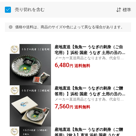
売り切れを含む
標準
価格や送料は、商品のサイズや色によって異なる場合があります。
産地直送【魚魚一 うなぎの刺身（ご自
宅用）】浜松 国産 うなぎ 土用の丑の日
メーカー直送商品となります為、代金引換
うなぎの刺身 贅沢 ご褒美 toto-1
でのお支払いはできません。
6,480
送料無料
円
産地直送【魚魚一 うなぎの刺身（ご贈
答用）】浜松 国産 うなぎ 土用の丑の日
メーカー直送商品となります為、代金引換
うなぎの刺身 贅沢 ご褒美 toto-2
でのお支払いはできません。
7,560
送料無料
円
産地直送【魚魚一 うなぎの刺身（ご贈
答用）2枚入】直送 浜松 国産 うなぎ 土