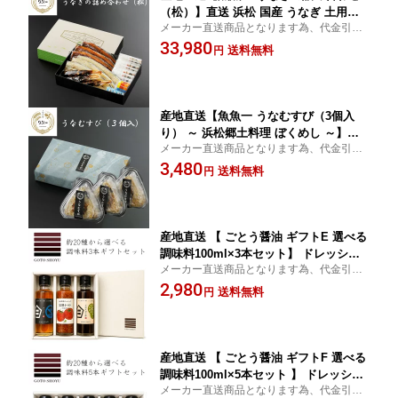
（松）】直送 浜松 国産 うなぎ 土用の
メーカー直送商品となります為、代金引換
丑の日 蒲焼 白焼 肝焼 長焼 贅沢 ご褒美
でのお支払いはできません。
33,980
toto-7
送料無料
円
産地直送【魚魚一 うなむすび（3個入
り） ～ 浜松郷土料理 ぼくめし ～】直
メーカー直送商品となります為、代金引換
送 浜松 国産 うなぎ 土用の丑の日 蒲焼
でのお支払いはできません。
3,480
白焼 肝焼 長焼 贅沢 ご褒美 toto-23
送料無料
円
産地直送 【 ごとう醤油 ギフトE 選べる
調味料100ml×3本セット】 ドレッシン
メーカー直送商品となります為、代金引換
グ 醤油 野菜ドレ サラダ 刺身 季節限定
でのお支払いはできません。
2,980
選べるギフト 選べるセット 手土産 プチ
送料無料
円
ギフト ギフト プレゼント お祝い お中
元 お歳暮 お年賀
産地直送 【 ごとう醤油 ギフトF 選べる
調味料100ml×5本セット 】 ドレッシン
メーカー直送商品となります為、代金引換
グ 調味料 醤油 野菜ドレ サラダ 刺身 季