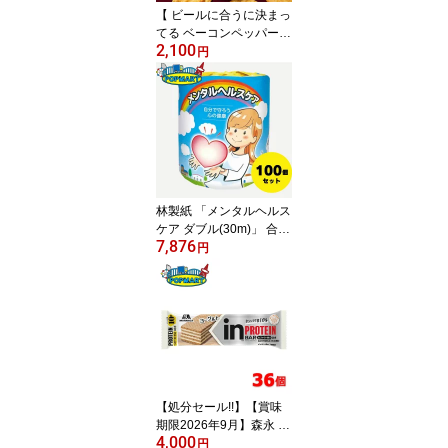
【 ビールに合うに決まっ
てる ベーコンペッパー味
2,100
6個 】 ブルボン スナック
円
チップス おつまみ ビー
ル お酒 スナック菓子 定
番 晩酌 無限 パーティー
カリカリ ビールのお供
家飲み 米菓 黒胡椒 ベー
コン ペッパー アンチョ
ビ ペッパー
林製紙 「メンタルヘルス
ケア ダブル(30m)」 合計
7,876
100個セット トイレット
円
ペーパー トイレ用品 業
務用
【処分セール!!】【賞味
期限2026年9月】森永 in
4,000
バープロテイン＜ヨーグ
円