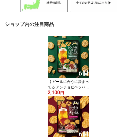
ショップ内の注目商品
【 ビールに合うに決まっ
てる アンチョビペッパー
2,100
味 6個 】 ブルボン スナ
円
ック チップス おつまみ
ビール お酒 スナック菓
子 定番 晩酌 無限 パーテ
ィー カリカリ ビールの
お供 家飲み 米菓 黒胡椒
ベーコン ペッパー アン
チョビ ペッパー