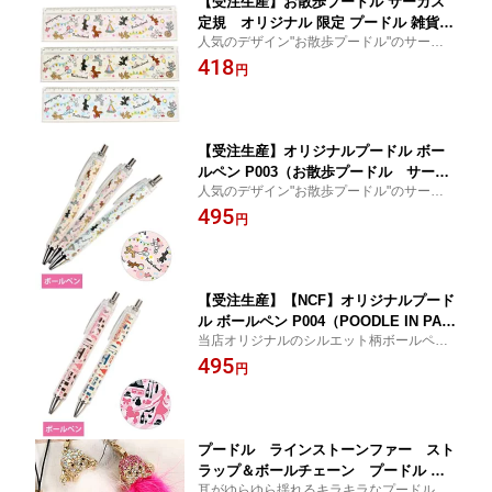
【受注生産】お散歩プードル サーカス
定規 オリジナル 限定 プードル 雑貨
人気のデザイン"お散歩プードル"のサーカス
グッズ 犬 ドッグ オリジナル 定規 ルー
柄定規です。【ドッグ 犬グッズ 雑貨 プー
418
ラー ものさし ステーショナリー 文房具
円
ドル】
【メール便可】
【受注生産】オリジナルプードル ボー
ルペン P003（お散歩プードル サーカ
人気のデザイン"お散歩プードル"のサーカス
ス） プードル ボールペン オーナグッ
柄ボールペンです。【ドッグ 犬グッズ 雑貨
495
ズ オーナー雑貨 文具 ボールペン ステ
円
プードル】
ーショナリー キャラクター【メール便
可】
【受注生産】【NCF】オリジナルプード
ル ボールペン P004（POODLE IN PARI
当店オリジナルのシルエット柄ボールペン
S シルエット） プードル ボールペン
です。【ドッグ 犬グッズ 雑貨 プードル】
495
オーナグッズ オーナー雑貨 文具 ボール
円
ペン ステーショナリー シルエット【メ
ール便可】
プードル ラインストーンファー スト
ラップ＆ボールチェーン プードル 雑
耳がゆらゆら揺れるキラキラなプードルに
貨 携帯 アクセサリー グッズ 犬 ドッグ