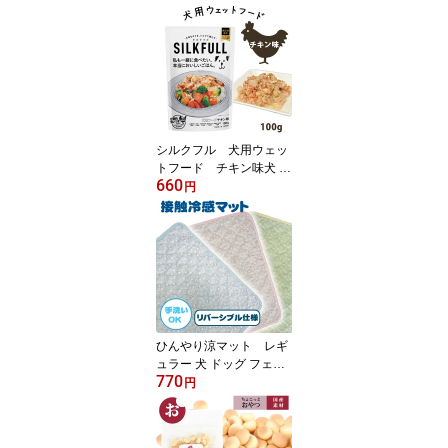
シルクフル 犬用ウェッ
トフード チキン味犬 ド
660
ッグ フード ウェットフ
円
ード レトルト 鶏 カラダ
シルク 無添加 国産 SILK
FULL【メール便可】
ひんやり涼マット レギ
ュラー 犬 ドッグ フェレ
770
ット 小動物 猫 マット カ
円
フェマット ステイマット
接触冷感 クール 夏用 防
ダニ