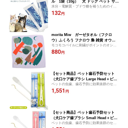
ル 1袋（10g） 犬 ドッグ ペット サプ
水分・電解質・ブドウ糖を補うためのイオ
リメント 水分補給 ブドウ糖 電解質 イ
ンバランス粉末飲料。【ドッグ 犬グッズ 雑
132
オン グッズ【メール便可】
円
貨 プードル】
morita Miw ガーゼタオル（フクロ
ウ）ふくろう フクロウ 梟 雑貨 オウル
モコモコパイルに刺繍がポイントのオシャ
タオル ハンカチ ガーゼ 綿100％【メー
レなフクロウ柄タオル。
880
ル便可】
円
【セット商品】ペット歯石予防セット
（犬口ケア歯ブラシ Large Head＋ピッ
ペットの虫歯、歯石予防に効果抜群のセッ
ク＆ピック）【お買い得】 犬 ドッグ
ト商品!!【ドッグ 犬グッズ 雑貨 プードル】
1,551
歯みがき オーラルケア 歯石除去 口臭ケ
円
ア お手入れ【メール便可】
【セット商品】ペット歯石予防セット
（犬口ケア歯ブラシ Small Head＋ピッ
ペットの虫歯、歯石予防に効果抜群のセッ
ク＆ピック）【お買い得】 犬 ドッグ
ト商品!!【ドッグ 犬グッズ 雑貨 プードル】