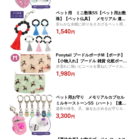
ルダー 犬 ドッグ【メール便可】
ペット用 ミニ数珠SS【ペット用お数
珠】【ペット仏具】 メモリアル 遺骨
安らかな永眠に祈りをささげるペット用ミ
ペット供養 手元供養 お別れ 旅立ち 仏
ニ数珠。【ドッグ 犬グッズ 雑貨 プード
1,540
具 自宅供養 雑貨 ストラップ じゅず 犬
円
ル】
ドッグ【メール便可】
Ponytail プードルポーチM【ポーチ】
【小物入れ】プードル 雑貨 化粧ポーチ
水濡れに強いビニールを重ねたプードル柄
コスメポーチ メイクポーチ メイクケー
ポーチ。【ドッグ 犬グッズ 雑貨 プード
1,980
ス ビニールポーチ 旅行 かわいい 小物
円
ル】
入れ 大きめ
ペット用お守り メモリアルカプセル
ミルキーストーンSS（ハート）【遺骨
遺骨や体毛、爪、歯をおさめるお守りカプ
カプセル】【ペット仏具】 メモリアル
セル。【ドッグ 犬グッズ 雑貨 プードル】
3,300
分骨 迷子札 IDカプセル お別れ 旅立ち
円
仏具 ペット供養 手元供養 自宅供養 雑
貨 キーホルダー 犬 ドッグ【メール便
可】