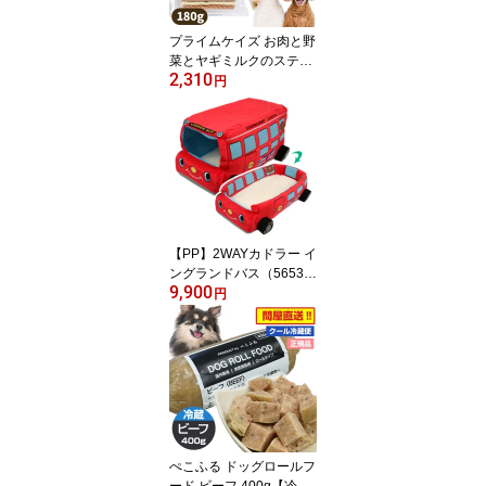
プライムケイズ お肉と野
菜とヤギミルクのスティ
2,310
ック 180g 【無添加】犬
円
ドッグ おやつ トッピン
グ しつけ トレーニング
国産 無添加 無着色 お散
歩 しつけ トレーニング
パピー シニア 詰め合わ
せ ミックスタイプ 多頭
飼い アレルギー 肝臓 腎
臓【メール便可】
【PP】2WAYカドラー イ
ングランドバス（5653）
9,900
犬 ドッグ ペット ベッ
円
ド マット グッズ カドラ
ー
ぺこふる ドッグロールフ