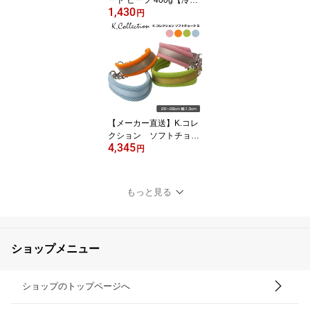
ード ビーフ 400g【冷
1,430
蔵】犬 ドッグフード フ
円
レッシュロールフード オ
ールステージ 国内製造 D
HA EPA オメガ3 皮膚 被
毛 小型犬 中型犬 大型犬
幼犬 シニア 食いつき 偏
食 アレルギー トッピン
グ 手作り食 牛肉 ブッチ
pekofull DOG ROLL FOO
【メーカー直送】K.コレ
D
クション ソフトチョー
4,345
ク Sサイズ RN-033犬
円
ドッグ ペット 首輪 カラ
ー 革 レザー 超小型犬 ケ
イコレクション
もっと見る
ショップメニュー
ショップのトップページへ