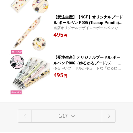
ル】
【受注生産】【NCF】オリジナルプード
ル ボールペン P005 (Teacup Poodle)
当店オリジナルデザインのボールペンで
プードル ボールペン オーナグッズ オー
す。【ドッグ 犬グッズ 雑貨 プードル】
495
ナー雑貨 文具 ボールペン ステーショナ
円
リー【メール便可】
【受注生産】オリジナルプードル ボー
ルペン P006（ゆるゆるプードル） プ
ゆる〜いプードルがキュートな「ゆるゆる
ードル ボールペン オーナグッズ オーナ
プードル」のボールペン♪【ドッグ 犬グッ
495
ー雑貨 文具 ボールペン ステーショナリ
円
ズ 雑貨 プードル】
ー キャラクター【メール便可】
1/17