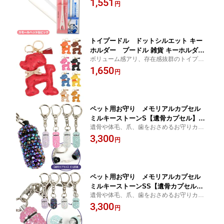
1,551
DOG 歯みがき オーラルケア お手入れ
円
【メール便可】
トイプードル ドットシルエット キー
ホルダー プードル 雑貨 キーホルダー
ボリューム感アリ、存在感抜群のトイプー
キーリング キーチェーン バッグチャー
ドルのバッグチャーム。【ドッグ 犬グッズ
1,650
ム アクセサリー【メール便可】
円
雑貨 プードル】
ペット用お守り メモリアルカプセル
ミルキーストーンS【遺骨カプセル】
遺骨や体毛、爪、歯をおさめるお守りカプ
【ペット仏具】 メモリアル 分骨 迷子
セル。【ドッグ 犬グッズ 雑貨 プードル】
3,300
札 IDカプセル お別れ 旅立ち 仏具 ペッ
円
ト供養 手元供養 自宅供養 雑貨 キーホ
ルダー 犬 ドッグ【メール便可】
ペット用お守り メモリアルカプセル
ミルキーストーンSS【遺骨カプセル】
遺骨や体毛、爪、歯をおさめるお守りカプ
【ペット仏具】 メモリアル 分骨 迷子
セル。【ドッグ 犬グッズ 雑貨 プードル】
3,300
札 IDカプセル お別れ 旅立ち 仏具 ペッ
円
ト供養 手元供養 自宅供養 雑貨 キーホ