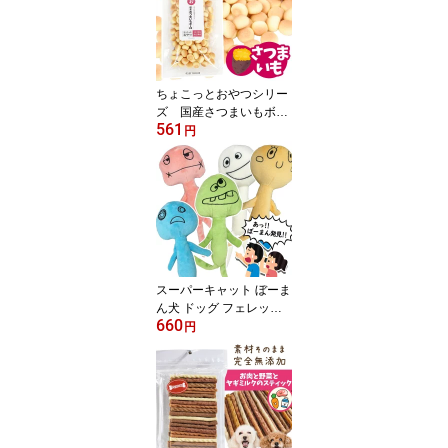
ちょこっとおやつシリー
ズ 国産さつまいもボー
561
ロ58g【国産】犬 ドッグ
円
おやつ 国産素材 クッキ
ー ビスケット ボーロ
【メール便可】
スーパーキャット ぼーま
ん犬 ドッグ フェレット
660
猫 小動物 おもちゃ 玩具
円
人形 ぬいぐるみ 笛入り
音鳴り ユニーク ゆるキ
ャラ おもしろい 面白い