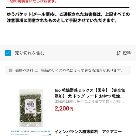
売り切れを含む
標準
価格や送料は、商品のサイズや色によって異なる場合があります。
foo 乾燥野菜ミックス【国産】【完全無
添加】 犬 ドッグ フード おやつ 乾燥野
太陽の日差しをたつぷり浴びて育った味・
菜 ダイエット 肥満 手作りご飯 トッピ
栄養ともに豊かな露地栽培のミックス野
2,200
ング ベジタブル 国産 オールステージ
円
菜。【ドッグ 犬グッズ 雑貨 プードル】
シニア犬 老犬 パピー 幼犬 動画【メー
ル便可】
イオンバランス粉末飲料 アクアコー