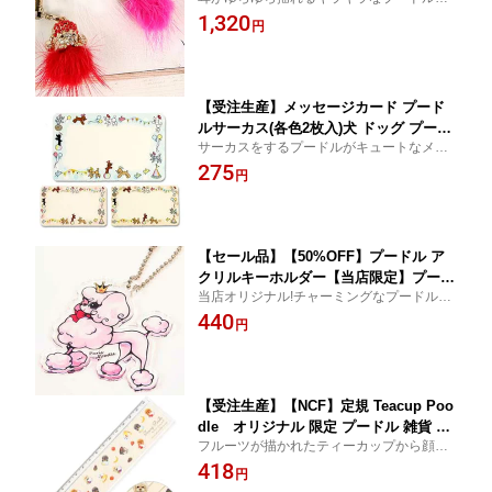
ファーの付いたオシャレなストラップ。
1,320
【メール便可】
円
【ドッグ 犬グッズ 雑貨 プードル】
【受注生産】メッセージカード プード
ルサーカス(各色2枚入)犬 ドッグ プード
サーカスをするプードルがキュートなメッ
ル 手紙 カード メッセージカード 雑貨
セージカード【ドッグ 犬グッズ 雑貨 プー
275
ステーショナリー グッズ ギフト 贈り物
円
ドル】
【メール便可】
【セール品】【50%OFF】プードル ア
クリルキーホルダー【当店限定】プード
当店オリジナル!チャーミングなプードルの
ル トイプードル 雑貨 キーホルダー ボ
キーホルダー♪【ドッグ 犬グッズ 雑貨 プー
440
ールチェーン かわいい アクセサリー キ
円
ドル】
ーチェーン【メール便可】
【受注生産】【NCF】定規 Teacup Poo
dle オリジナル 限定 プードル 雑貨 グ
フルーツが描かれたティーカップから顔を
ッズ 犬 ドッグ オリジナル 定規 ルーラ
出しているプードルがとてもキュートな定
418
ー ものさし ステーショナリー 文房具
円
規です。【ドッグ 犬グッズ 雑貨 プード
【メール便可】