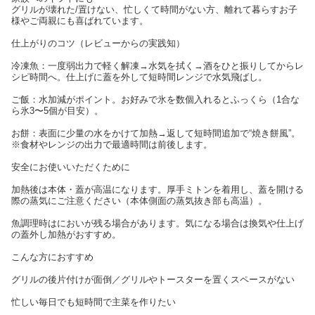
グリルが壊れた/置けない、忙しくて時間がない方、離れて暮らすお子
様やご両親にも喜ばれています。
仕上がりのコツ（レビューからの実践知）
冷凍魚：一度弱出力で軽く解凍→水気を拭く→酒をひと振りしてからレ
シピ時間へ。仕上げに蓋を外して短時間レンジで水気飛ばし。
ご飯：水加減がポイント。お好みで氷を数個入れるとふっくら（1合な
ら氷3〜5個が目安）。
お餅：表面に少量の水をかけて加熱→返して短時間追加で“焼き餅風”。
※食材やレンジの出力で最適時間は前後します。
安全にお使いいただくために
加熱後は本体・蓋が高温になります。厚手ミトンを着用し、蓋を開ける
際の蒸気にご注意ください（本体側面の蒸気抜き部も高温）。
魚調理時はにおいが残る場合があります。気になる場合は換気や仕上げ
の蓋外し加熱がおすすめ。
こんな方におすすめ
グリルの後片付けが面倒／グリルやトースターを置くスペースがない
忙しい毎日でも短時間で主菜を作りたい