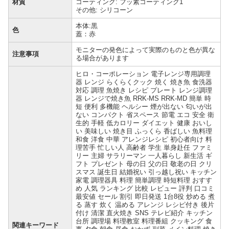
材質
コーティング: フッ素コーティング1
その他: シリコーン
本体:黒
色
蓋：赤
モニターの発色によって実際のものと色が異な
注意事項
る場合があります
ヒロ・コーポレーション 電子レンジ専用調理
器 レンジ らくらくクック 焼く 焼き魚 食洗器
対応 調理 魚焼き レシピ プレート レンジ調理
器 レンジで焼き魚 RRK-MS RRK-MD 簡単 時
短 便利 多機能 ヘルシー 煙が出ない 匂いが出
ない コンパクト 省スペース 節電 エコ 安全 衛
生的 手軽 低カロリー ダイエット 健康 おいし
い 美味しい 焼き目 ふっくら 香ばしい 魚料理
和食 洋食 中華 アレンジレシピ 初心者向け 料
理苦手 忙しい人 高齢者 学生 単身赴任 ファミ
リー 主婦 サラリーマン 一人暮らし 新生活 ギ
フト プレゼント 母の日 父の日 敬老の日 クリ
スマス 誕生日 結婚祝い 引っ越し祝い キッチン
家電 調理器具 料理 簡単調理 時短料理 おすす
め 人気 ランキング 比較 レビュー 評判 口コミ
最安値 セール 割引 即日発送 1台8役 炒める 煮
る 蒸す 炊く 温める アレンジ レシピ付き 後片
付け 清潔 直火焼き SNS テレビ紹介 キッチン
台所 調理場 料理教室 料理番組 クッキング 食
関連キーワード