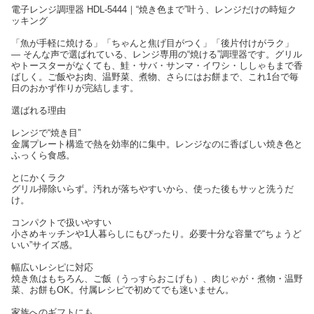
電子レンジ調理器 HDL-5444｜“焼き色まで”叶う、レンジだけの時短ク
ッキング
「魚が手軽に焼ける」「ちゃんと焦げ目がつく」「後片付けがラク」
— そんな声で選ばれている、レンジ専用の“焼ける”調理器です。グリル
やトースターがなくても、鮭・サバ・サンマ・イワシ・ししゃもまで香
ばしく。ご飯やお肉、温野菜、煮物、さらにはお餅まで、これ1台で毎
日のおかず作りが完結します。
選ばれる理由
レンジで“焼き目”
金属プレート構造で熱を効率的に集中。レンジなのに香ばしい焼き色と
ふっくら食感。
とにかくラク
グリル掃除いらず。汚れが落ちやすいから、使った後もサッと洗うだ
け。
コンパクトで扱いやすい
小さめキッチンや1人暮らしにもぴったり。必要十分な容量で“ちょうど
いい”サイズ感。
幅広いレシピに対応
焼き魚はもちろん、ご飯（うっすらおこげも）、肉じゃが・煮物・温野
菜、お餅もOK。付属レシピで初めてでも迷いません。
家族へのギフトにも