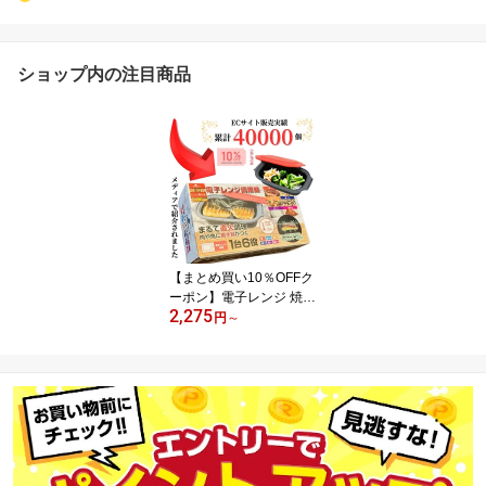
ショップ内の注目商品
【まとめ買い10％OFFク
ーポン】電子レンジ 焼き
2,275
魚 電子レンジ調理器 焼
円
～
く グリル 食洗機対応 魚
焼き器 目玉焼き 魚焼き
ヒロコーポレーション 食
洗器対応 HDL-5444 電子
レンジ専用調理器 魚 ス
テーキ 煮物 肉じゃが 焼
肉 modere 人気 焼き芋
レンジクック 揚げ物 チ