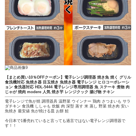
【まとめ買い10％OFFクーポン】電子レンジ調理器 焼き魚 焼く グリル
食洗機対応 魚焼き器 目玉焼き 魚焼き器 電子レンジ ヒロコーポレーシ
ョン 食洗器対応 HDL-5444 電子レンジ専用調理器 魚 ステーキ 煮物 肉
じゃが 焼肉 modere 人気 焼き芋 レンジクック 揚げ物 チキン
電子レンジで魚が焼 調理器具 温野菜 ウインナー 鶏肉 さつまいも サラ
ダチキン 食洗機 ししゃも 炊飯 肉 深型 蒸す 米 蒸し 野菜 焼き肉 安い
魚焼き 最安値 魚が焼ける皿 お餅 鮭
今日本で1番売れていると言っても過言ではない電子レンジ調理器で
す！！