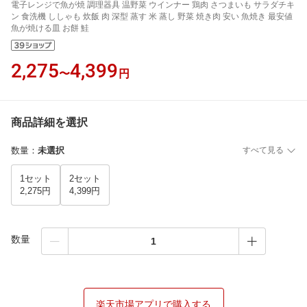
電子レンジで魚が焼 調理器具 温野菜 ウインナー 鶏肉 さつまいも サラダチキ
ン 食洗機 ししゃも 炊飯 肉 深型 蒸す 米 蒸し 野菜 焼き肉 安い 魚焼き 最安値
魚が焼ける皿 お餅 鮭
2,275
4,399
〜
円
商品詳細を選択
数量
：
未選択
すべて見る
1セット
2セット
2,275円
4,399円
数量
楽天市場アプリで購入する