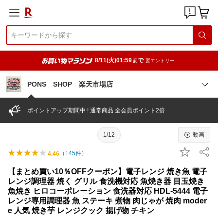
8/11(火)01:59まで
要エントリー
PONS SHOP 楽天市場店
ポイントアップ期間中 ! 通常商品 全会員ポイント2倍
1/12
動画
（
145
件）
4.46
【まとめ買い10％OFFクーポン】電子レンジ 焼き魚 電子
レンジ調理器 焼く グリル 食洗機対応 魚焼き器 目玉焼き
魚焼き ヒロコーポレーション 食洗器対応 HDL-5444 電子
レンジ専用調理器 魚 ステーキ 煮物 肉じゃが 焼肉 moder
e 人気 焼き芋 レンジクック 揚げ物 チキン