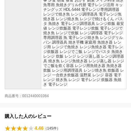
事 夕食 朝食 昼食 おかず 副菜 メイン料理 焼き
魚専用 魚焼きグリル代替 電子レンジ活用 キッ
チングッズ HDL-5444 電子レンジ専用調理器
レンジで焼き魚 レンジ調理器具 電子レンジ魚
焼き器 レンジ焼き魚 レンジで焼けるくん パス
タ 魚焼き 電子レンジ調理器具 レンジ炊飯 最安
値 レンジ炊飯器 電子レンジ炊飯 電子レンジで
焼き魚 レンジで炊飯 レンジ調理器 電子レンジ
専用調理器 魚 電子レンジ焼き魚 レンジグリル
パン 調理器具 焼き芋機 家庭用 魚焼き器 レン
ジ用 レンジで魚焼き レンジ魚焼き器 電子レン
ジ炊飯器 レンジでご飯 レンジでパスタ 魚焼き
レンジ 炊飯 レンジ レンジ蒸し器 レンジ調理器
具 焼き魚 レンジ魚焼き器 レンジ蒸し器 レンジ
でご飯を炊く容器 レンジ用魚焼き器 魚焼き器
炊飯 レンジ用調理器具 レンジ焼き魚 炊飯器 レ
ンジ 一合炊き炊飯器 温野菜 レンジ 容器 電子
レンジ 焼き魚 レンジ 電子レンジ 炊飯器 魚焼
き 電子レンジ
商品番号：0012440001064
購入した人のレビュー
4.46
（
145
件）