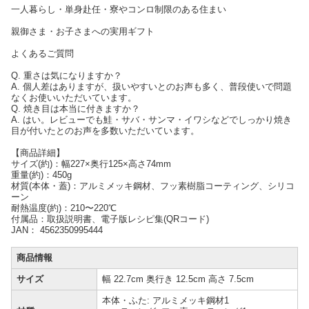
一人暮らし・単身赴任・寮やコンロ制限のある住まい
親御さま・お子さまへの実用ギフト
よくあるご質問
Q. 重さは気になりますか？
A. 個人差はありますが、扱いやすいとのお声も多く、普段使いで問題
なくお使いいただいています。
Q. 焼き目は本当に付きますか？
A. はい。レビューでも鮭・サバ・サンマ・イワシなどでしっかり焼き
目が付いたとのお声を多数いただいています。
【商品詳細】
サイズ(約)：幅227×奥行125×高さ74mm
重量(約)：450g
材質(本体・蓋)：アルミメッキ鋼材、フッ素樹脂コーティング、シリコ
ーン
耐熱温度(約)：210〜220℃
付属品：取扱説明書、電子版レシピ集(QRコード)
JAN： 4562350995444
商品情報
サイズ
幅 22.7cm 奥行き 12.5cm 高さ 7.5cm
本体・ふた: アルミメッキ鋼材1