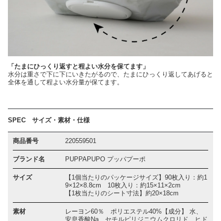
「たまにひっくり返すと程よい水分を保てます」
水分は重さで下に下にいきたがるので、たまにひっくり返してあげると
全体を通して程よい水分量が保てます。
SPEC サイズ・素材・仕様
商品番号
220559501
ブランド名
PUPPAPUPO プッパプーポ
サイズ
【1個当たりのパッケージサイズ】90枚入り：約1
9×12×8.8cm 10枚入り：約15×11×2cm
【1枚当たりのシート寸法】約20×18cm
素材
レーヨン60％ ポリエステル40%【成分】 水、
安息香酸Na、セチルピリジニウムクロリド、ヒド