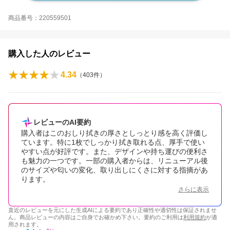
商品番号：220559501
購入した人のレビュー
4.34
（
403
件）
レビューのAI要約
購入者はこのおしり拭きの厚さとしっとり感を高く評価し
ています。特に1枚でしっかり拭き取れる点、厚手で使い
やすい点が好評です。また、デザインや持ち運びの便利さ
も魅力の一つです。一部の購入者からは、リニューアル後
のサイズや匂いの変化、取り出しにくさに対する指摘があ
ります。
さらに表示
直近のレビューを元にした生成AIによる要約であり正確性や適切性は保証されませ
ん。商品レビューの内容はご自身でお確かめ下さい。要約のご利用は
利用規約
が適
用されます。