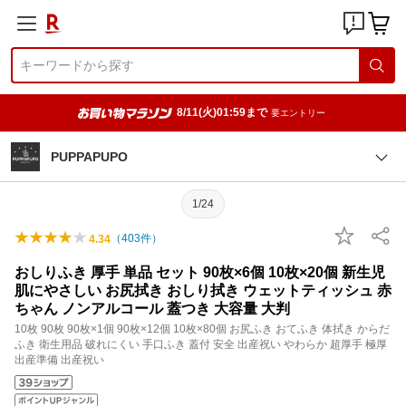
8/11(火)01:59まで
要エントリー
PUPPAPUPO
1/24
（
403
件）
4.34
おしりふき 厚手 単品 セット 90枚×6個 10枚×20個 新生児
肌にやさしい お尻拭き おしり拭き ウェットティッシュ 赤
ちゃん ノンアルコール 蓋つき 大容量 大判
10枚 90枚 90枚×1個 90枚×12個 10枚×80個 お尻ふき おてふき 体拭き からだ
ふき 衛生用品 破れにくい 手口ふき 蓋付 安全 出産祝い やわらか 超厚手 極厚
出産準備 出産祝い