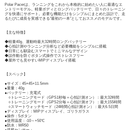
Polar Pacerは、ランニングをこれから本格的に始めたい人に最適なエ
ントリーモデル。軽量ボディとロングバッテリーで、日々のトレーニン
グを快適にサポート。必要な機能だけをシンプルにまとめた設計で、走
るたびに成長を実感できる“最初の一本”としておススメのモデルです。
【主な特徴】
◆軽量40g、運動時最大32時間ロングバッテリー
◆心拍計測やランニング分析など必要機能をシンプルに搭載
◆日常にも馴染むスマートでミニマルなデザイン
◆誤作動を防ぐボタン式操作でストレスフリー
◆屋外でも見やすいMIPディスプレイ搭載
【スペック】
●サイズ：45×45×11.5mm
●重量：40g
●バッテリー：充電式
○トレーニングモード（GPS1秒毎＋心拍計測オン）：最大32時間
○トレーニングモード（GPS2分毎＋心拍計測オフ）：最大155時間
○スマートウォッチモード（24時間心拍計測オン）：最大6.5日間
●ディスプレイ：MIPディスプレイ、ゴリラガラス
●操作：5ボタン
●使用温度：-10～+50℃
●防水：WR50
●搭載センサー：