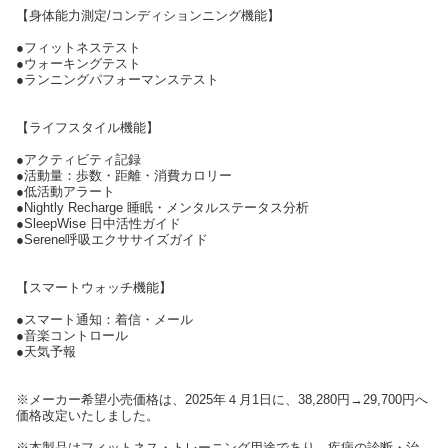
【身体能力測定/コンディションニング機能】
●フィットネステスト
●ウォーキングテスト
●ランニングパフォーマンステスト
【ライフスタイル機能】
●アクティビティ記録
●活動量：歩数・距離・消費カロリー
●低活動アラート
●Nightly Recharge 睡眠・メンタルステータス分析
●SleepWise 日中活性ガイド
●Serene呼吸エクササイズガイド
【スマートウォッチ機能】
●スマート通知：着信・メール
●音楽コントロール
●天気予報
※メーカー希望小売価格は、2025年４月1日に、38,280円→29,700円へ
価格改定いたしました。
※本製品はフィットネス・トレーニング用途であり、疾病の診断・治