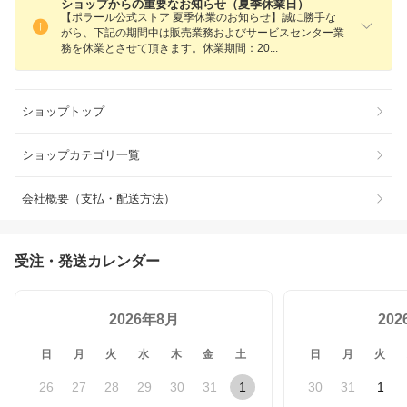
ショップからの重要なお知らせ（夏季休業日）
【ポラール公式ストア 夏季休業のお知らせ】誠に勝手な
がら、下記の期間中は販売業務およびサービスセンター業
務を休業とさせて頂きます。休業期間：2
0
ショップトップ
ショップカテゴリ一覧
会社概要（支払・配送方法）
受注・発送カレンダー
2026年8月
20
日
月
火
水
木
金
土
日
月
火
26
27
28
29
30
31
1
30
31
1