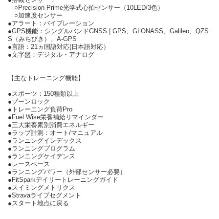
○Precision Prime光学式心拍センサー（10LED/3色）
○加速度センサー
●アラート：バイブレーション
●GPS機能：シングルバンドGNSS | GPS、GLONASS、Galileo、QZS
S（みちびき）、A-GPS
●言語：21ヵ国語対応(日本語対応）
●文字盤：デジタル・アナログ
【主なトレーニング機能】
●スポーツ：150種類以上
●ゾーンロック
●トレーニング負荷Pro
●Fuel Wise栄養補給リマインダー
●三大栄養素別消費エネルギー
●ラップ計測：オート/マニュアル
●ランニングインデックス
●ランニングプログラム
●ランニングケイデンス
●レースペース
●ランニングパワー（外部センサー必要）
●FitSparkデイリートレーニングガイド
●スイミングメトリクス
●Stravaライブセグメント
●スタート地点に戻る