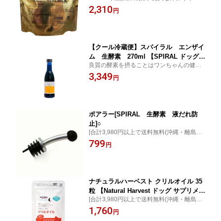
かな毛並みは、良質で吸収力の高いタンパ
2,310
円
ク質からオールライフサプリメント [ポイン
ト最大10倍]
【クール冷蔵便】スパイラル エンザイ
ム 生酵素 270ml 【SPIRAL ドッグ・
良質の酵素を摂ることはワンちゃんの健
キャット サプリメント トッピング
康、長寿に繋がります。 [ポイント最大10
3,349
腸内環境 口臭】○
円
倍]
ポアラー[SPIRAL 生酵素 液だれ防
止]○
[合計3,980円以上で送料無料(沖縄・離島を
除く)]スパイラルエンザイム生酵素にピッタ
799
円
リのシックなポアラーです。
ナチュラルハーベスト クリルオイル 35
粒 【Natural Harvest ドッグ サプリメン
[合計3,980円以上で送料無料(沖縄・離島を
ト】 ○
除く)]ナチュラルハーベスト クリルオイル
1,760
円
【目や脳、血液の状態を健康に保つDHA、