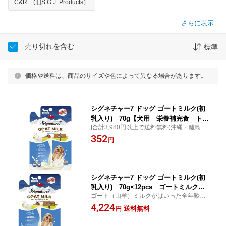
C&R (旧S.G.J. Products）
さらに表示
売り切れを含む
標準
価格や送料は、商品のサイズや色によって異なる場合があります。
シグネチャー7 ドッグ ゴートミルク(初
乳入り) 70g【犬用 栄養補完食 トッ
[合計3,980円以上で送料無料(沖縄・離島を
ピング】
除く)ゴート（山羊）ミルクがはいった全年
352
円
齢、栄養補完食
シグネチャー7 ドッグ ゴートミルク(初
乳入り) 70g×12pcs ゴートミルク
ゴート（山羊）ミルクがはいった全年齢、
【犬用 栄養補完食 トッピング まと
栄養補完食
4,224
め買い】
送料無料
円