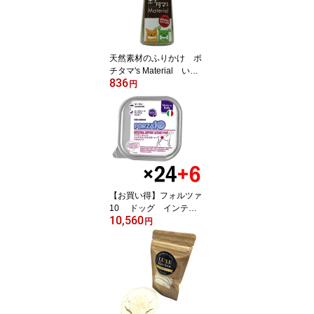
天然素材のふりかけ ポ
チタマ's Material いわ
836
し魚粉 【ふりかけ ト
円
ッピング 嗜好性高め
る】○
【お買い得】フォルツァ
10 ドッグ インテス
10,560
ティナルアクティウェッ
円
ト 100g×24+6個プレゼ
ント 愛犬用ウエットフ
ード【FORZA10 actiwet
胃 腸】○