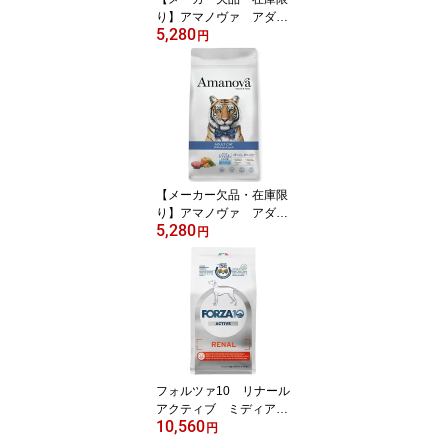
り】アマノヴァ アダル
5,280
ト キャット ターキー デ
円
ィライト 小粒 1.5kg
【Amanova キャットフ
ード グレインフリー
アマノバ】〇
【メーカー欠品・在庫限
り】アマノヴァ アダル
5,280
ト キャット デリシャス
円
ラム 小粒 1.5kg【Am
anova キャットフード
グレインフリー アマ
ノバ】〇
フォルツァ10 リナール
アクティブ ミディア
10,560
ム 4kg【FORZA10 フ
円
ォルツァディエチ 腎