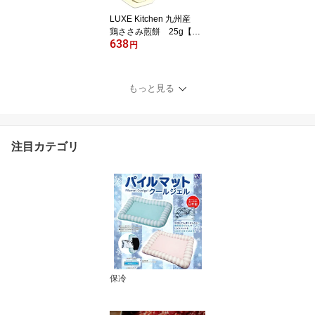
LUXE Kitchen 九州産
鶏ささみ煎餅 25g【リ
638
ュクスキッチン ドッグ・
円
キャットおやつ】 ○
もっと見る
注目カテゴリ
保冷