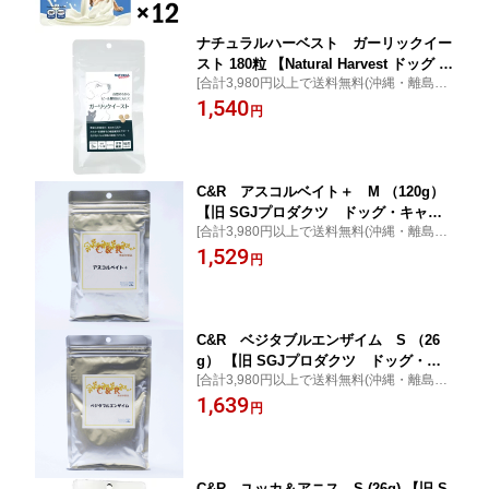
ナチュラルハーベスト ガーリックイー
スト 180粒 【Natural Harvest ドッグ サ
[合計3,980円以上で送料無料(沖縄・離島を
プリメント】 ○
除く)]ノミに負けないように… ビール酵母
1,540
円
＆にんにくの自然な力 [ポイント最大10倍]
C&R アスコルベイト＋ M （120g）
【旧 SGJプロダクツ ドッグ・キャッ
[合計3,980円以上で送料無料(沖縄・離島を
トサプリメント】 ○
除く)]アスコルベイト＋（スコーベイト）
1,529
円
小型犬幼ビタミンCの補給に [ポイント最
大10倍]
C&R ベジタブルエンザイム S （26
g） 【旧 SGJプロダクツ ドッグ・キ
[合計3,980円以上で送料無料(沖縄・離島を
ャットサプリメント】 ○
除く)]ベジタブルエンザイム 天然消化酵
1,639
円
素・タンパク質と脂肪の消化のための天然
酵素 [ポイント最大10倍]
C&R ユッカ＆アニス S (26g) 【旧 S