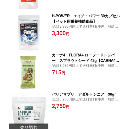
EPAなどオメガ3脂肪酸の補給に】 [ポイン
ト最大10倍]
H-POWER エイチ・パワー 30カプセル
【ペット用栄養補助食品】
[合計3,980円以上で送料無料(沖縄・離島を
除く)]『食べるマイナス水素イオン』で抗酸
3,300
円
化力UP! アンチエイジング＆健康維持 [ポイ
ント最大10倍]
カーナ4 FLORA4 ローフードトッパ
ー スプラウトシード 43g【CARNA4】
[合計3,980円以上で送料無料(沖縄・離島を
【犬・猫用 サプリメント】 ○
除く)] 皮膚、被毛、肥満、軟便、アレルギ
715
円
ーが気になる・・・発芽種子のみ使用した
完全無添加の天然サプリメント[ポイント最
大10倍]
バリアサプリ アダルトシニア 90g○
[合計3,980円以上で送料無料(沖縄・離島を
除く)]加齢とともに免疫力が衰えた、関節の
2,750
円
ケアが必要なアダルトシニアお勧めです。
[ポイント最大10倍]