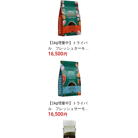
臓 ドッグフード 犬】
○
【1kg増量中】トライバ
ル フレッシュターキ
16,500
ー スリムキブル 5kg
円
（1.5kg×4袋）【TRIBAL
グレインフリー コー
ルドプレス ドッグフー
ド】 ○
【1kg増量中】トライバ
ル フレッシュサーモ
16,500
ン スリムキブル 5kg
円
（1.5kg×4袋）【TRIBAL
グレインフリー コー
ルドプレス ドッグフー
ド】 ○