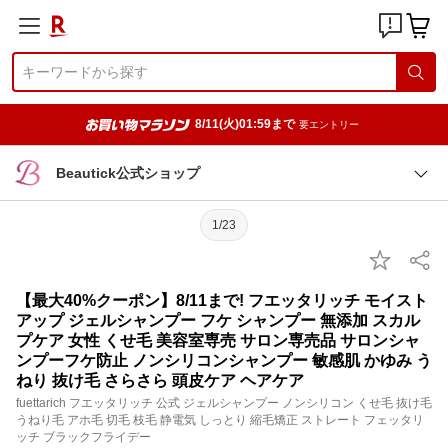
8/11(火)01:59まで
要エントリー
Beautick公式ショップ
1/23
【最大40%クーポン】8/11まで! フエッタリッチ モイスト
アップ ジェルシャンプー フケ シャンプー 無添加 スカル
プケア 女性 くせ毛 美容室専売 サロン専売品 サロンシャ
ンプーフケ防止 ノンシリコンシャンプー 敏感肌 かゆみ う
ねり 抜け毛 さらさら 頭皮ケア ヘアケア
fuettarich フエッタリッチ 公式 ジェルシャンプー ノンシリコン くせ毛 抜け毛
うねり毛 アホ毛 切毛 枝毛 静電気 しっとり 縮毛矯正 ストレート フェッタリ
ッチ ブラックフライデー