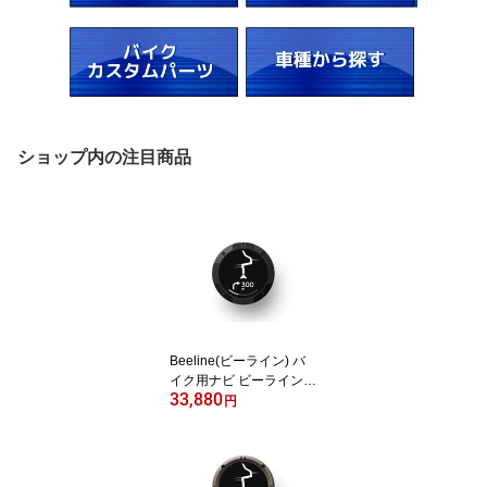
ショップ内の注目商品
Beeline(ビーライン) バ
イク用ナビ ビーラインモ
33,880
ト2 Moto II ナビゲーショ
円
ン ブラック 小型ナビ ツ
ーリング BLD3.0_BLK