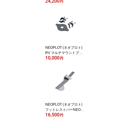
24,200
ー ジムニー(JB64W)/シ
円
エラ(JB74W)/ノマド(JC7
4W) NP81171
NEOPLOT (ネオプロト)
RV マルチマウントブラ
10,000
ケット ジムニー(JB64/2
円
3)/ジムニーシエラ(JB74/
43)
NEOPLOT (ネオプロト)
フットレストバーNEO
16,500
トヨタ GRヤリス MT車
円
(GXPA16) NP56220