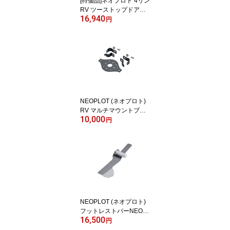
[特価品]ネオプロト 4リン
RV ツーストップドアオ
16,940
ープナー ジムニー(JB64
円
W)/シエラ(JB74W)/ノマ
ド(JC74W) NP81171
NEOPLOT (ネオプロト)
RV マルチマウントブラ
10,000
ケット ジムニー(JB64/2
円
3)/ジムニーシエラ(JB74/
43)
NEOPLOT (ネオプロト)
フットレストバーNEO
16,500
トヨタ GRヤリス MT車
円
(GXPA16) NP56220