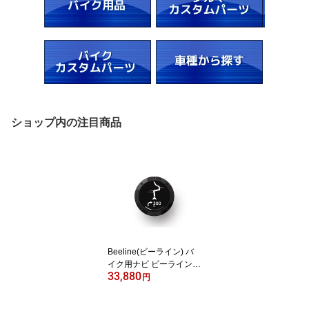
ショップ内の注目商品
Beeline(ビーライン) バ
イク用ナビ ビーラインモ
33,880
ト2 Moto II ナビゲーショ
円
ン ブラック 小型ナビ ツ
ーリング BLD3.0_BLK