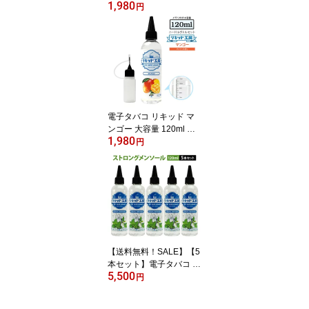
1,980
ml 天然素材 強い刺激 コ
円
スパ抜群 大容量 メモリ
付きボトル 混ぜて使える
ニードルボトル 10ml 付
き ギフト ラッピング 対
応
電子タバコ リキッド マ
ンゴー 大容量 120ml 天
1,980
然素材 強い香り コスパ
円
抜群 メモリ付きボトル
混ぜて使える ニードルボ
トル 10ml 付き ベースリ
キッド ギフト ラッピン
グ 対応
【送料無料！SALE】【5
本セット】電子タバコ ベ
5,500
イプ リキッド 大容量 ス
円
トロング メンソール 天
然素材 強い刺激 コスパ