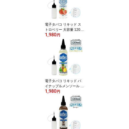
グ 対応
電子タバコ リキッド ス
トロベリー 大容量 120ml
1,980
天然素材 強い香り コス
円
パ抜群 メモリ付きボトル
混ぜて使える ニードルボ
トル 10ml 付き ベースリ
キッド ギフト ラッピン
グ 対応
電子タバコ リキッド パ
イナップルメンソール 大
1,980
容量 120ml 天然素材 強
円
い香り コスパ抜群 メモ
リ付きボトル 混ぜて使え
る ニードルボトル 10ml
付き ベースリキッド ギ
フト ラッピング 対応