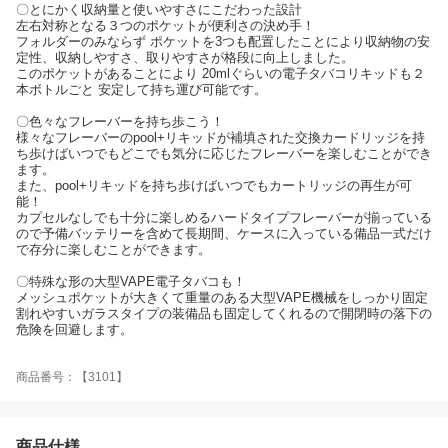
〇とにかく収納量と使いやすさにこだわった設計
左右対称となる３つのポケットが便利さの決め手！
フォルダーのみならず ポケットを3つも配置したことにより収納物の安
定性、収納しやすさ、取りやすさが格段に向上しました。
このポケットがあることにより 20mlぐらいの電子タバコリキッドも２
本ボトルごと 安定して持ち運び可能です。
〇色々なフレーバーを持ち歩こう！
様々なフレーバーのpool+リキッドが補填された交換カードリッジを持
ち歩けばいつでもどこでも気分に応じたフレーバーを楽しむことができ
ます。
また、pool+リキッドを持ち歩けばいつでもカートリッジの再生が可
能！
カプセルなしでも十分に楽しめるハードタイプフレーバーが揃っている
ので予備バッテリーを含めて長期間、ケースに入っている備品一式だけ
で存分に楽しむことができます。
〇特殊な形の大型VAPE電子タバコも！
メッシュポケットが大きくて重量のある大型VAPE機械をしっかり固定
割れやすいガラスタイプの装備品も固定してくれるので開閉時の落下の
危険を回避します。
商品番号：【3101】
商品仕様