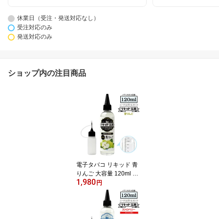
休業日（受注・発送対応なし）
受注対応のみ
発送対応のみ
ショップ内の注目商品
電子タバコ リキッド 青
りんご 大容量 120ml 天
1,980
然素材 強い香り コスパ
円
抜群 メモリ付きボトル
混ぜて使える ニードルボ
トル 10ml 付き ベースリ
キッド ギフト ラッピン