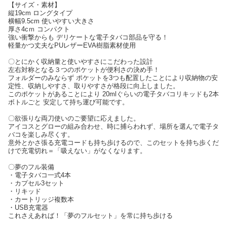
【サイズ・素材】
縦19cm ロングタイプ
横幅9.5cm 使いやすい大きさ
厚さ4cｍ コンパクト
強い衝撃からも デリケートな電子タバコ部品を守る！
軽量かつ丈夫なPUレザーEVA樹脂素材使用
〇とにかく収納量と使いやすさにこだわった設計
左右対称となる３つのポケットが便利さの決め手！
フォルダーのみならず ポケットを3つも配置したことにより収納物の安
定性、収納しやすさ、取りやすさが格段に向上しました。
このポケットがあることにより 20mlぐらいの電子タバコリキッドも2本
ボトルごと 安定して持ち運び可能です。
〇欲張りな両刀使いのご要望に応えました。
アイコスとグローの組み合わせ、時に捕らわれず、場所を選んで電子タ
バコを楽しみ尽くす。
意外とかさ張る充電コードも持ち歩けるので、このセットを持ち歩くだ
けで充電切れ＝「吸えない」がなくなります。
〇夢のフル装備
・電子タバコ一式4本
・カプセル3セット
・リキッド
・カートリッジ複数本
・USB充電器
これさえあれば！「夢のフルセット」を常に持ち歩ける