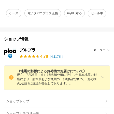
ケース
電子タバコプラス互換
myblu対応
セール中
ショップ情報
プルプラ
メニュー
4.78
（
4,117
件）
《地震の影響によるお荷物のお届けについて》
現在、7月28日（火）16時30分頃に発生した熊本地震の影
響により、熊本県および九州の一部地域において、お荷物
のお届けに遅延が発生しております
。
ショップトップ
ショップカテゴリ一覧