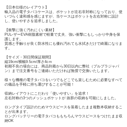
【日本仕様のレイアウト】
輸入品の電子タバコケースは、ポケットが左右非対称になっており、使
いづらく違和感を感じますが、当ケースはポケットを左右対称に設計
し、使いやすさを追求しました。
【衝撃に強く汚れにくい素材】
PUレザーEVA樹脂素材で軽量で丈夫、強い衝撃にもしっかり中身を保
護します。
質感と手触りが良く防水性にも優れ汚れても水拭きだけで綺麗になりま
す。
【サイズ・30日間保証期間】
縦19cm/横幅9.5cm/厚さ4cｍ
初期不良の場合には、商品到着から30日以内に弊社（プルプラジャパ
ン）まで注文番号をご連絡いただければ無償で交換いたします。
様々な機種の電子タバコをいつでもどこでも楽しむために必要なすべて
の備品を手軽に持ち運びすることが可能！
収納レイアウトにこだわり「使いやすい」を追求！
左右対称の3つのメッシュポケットが 抜群の収納を可能にしました。
ロングタイプ設計のためマウスピースを装着したまま複数本収納するこ
とが出来ます。
ロングバッテリーの電子タバコももちろんマウスピースをつけたまま収
納OK