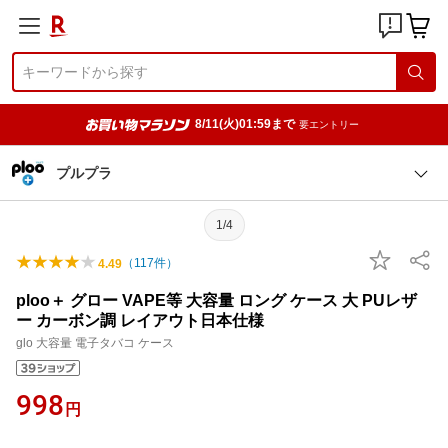
8/11(火)01:59まで
要エントリー
プルプラ
1/4
（
117
件）
4.49
ploo＋ グロー VAPE等 大容量 ロング ケース 大 PUレザ
ー カーボン調 レイアウト日本仕様
glo 大容量 電子タバコ ケース
998
円