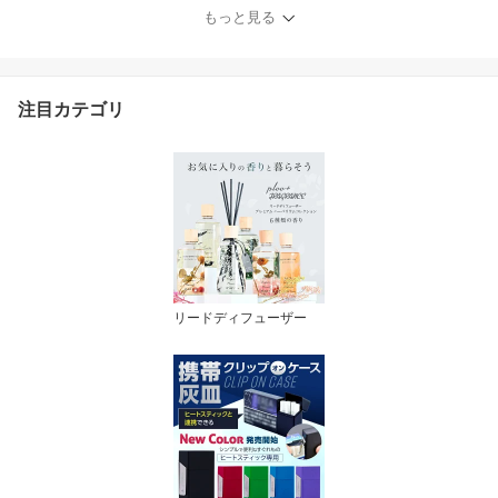
抜群 120ml 日本ハッカ使
もっと見る
用 便利な目盛付きボトル
vape ベイプ 電子タバコ
ニコチン0 タール0 （10
mlニードルボトルは付い
注目カテゴリ
ていません）
リードディフューザー