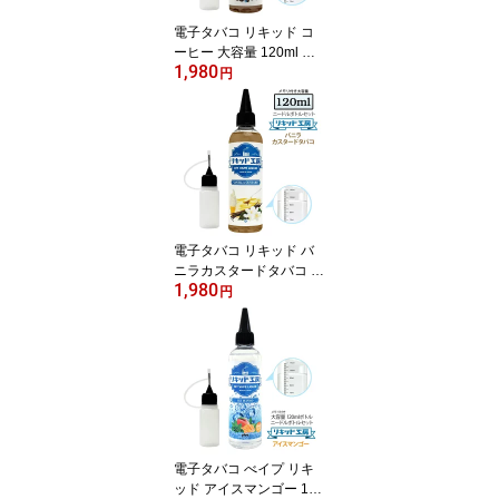
電子タバコ リキッド コ
ーヒー 大容量 120ml 天
1,980
然素材 強い香り コスパ
円
抜群 コーヒーエキス配合
メモリ付きボトル 混ぜて
使える ニードルボトル 1
0ml 付き ベースリキッド
ギフト ラッピング 対応
電子タバコ リキッド バ
ニラカスタードタバコ 大
1,980
容量 120ml ビタミン配合
円
天然素材 強い香り コス
パ抜群 メモリ付きボトル
混ぜて使える ニードルボ
トル 10ml 付き ベースリ
キッド
電子タバコ べイプ リキ
ッド アイスマンゴー 120