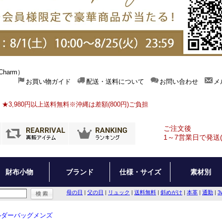
harm）
お買い物ガイド
配送・送料について
お問い合わせ
メ
★3,980円以上送料無料※沖縄は差額(800円)ご負担
ご注文後
1～7営業日で発送
財布小物
ブランド
仕様・サイズ
素材別
母の日
|
父の日
|
リュック
|
送料無料
|
斜めがけ
|
本革
|
通勤
|
3
ルダーバッグメンズ