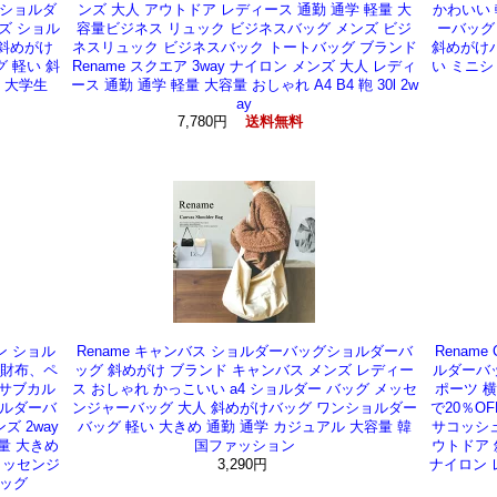
ンショルダ
ンズ 大人 アウトドア レディース 通勤 通学 軽量 大
かわいい 
ズ ショル
容量ビジネス リュック ビジネスバッグ メンズ ビジ
ーバッグ
 斜めがけ
ネスリュック ビジネスバック トートバッグ ブランド
斜めがけバ
 軽い 斜
Rename スクエア 3way ナイロン メンズ 大人 レディ
い ミニシ
布 大学生
ース 通勤 通学 軽量 大容量 おしゃれ A4 B4 鞄 30l 2w
ay
7,780円
送料無料
ン ショル
Rename キャンバス ショルダーバッグショルダーバ
Renam
長財布、ペ
ッグ 斜めがけ ブランド キャンバス メンズ レディー
ルダーバッ
量サブカル
ス おしゃれ かっこいい a4 ショルダー バッグ メッセ
ポーツ 横
ョルダーバ
ンジャーバッグ 大人 斜めがけバッグ ワンショルダー
で20％O
 2way
バッグ 軽い 大きめ 通勤 通学 カジュアル 大容量 韓
サコッシュ
量 大きめ
国ファッション
ウトドア 
メッセンジ
3,290円
ナイロン 
バッグ