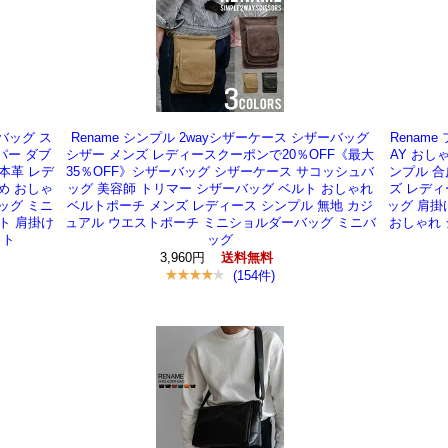
バッグ ス
Rename シンプル 2wayシザーケース シザーバッグ
Renam
パー ダブ
シザー メンズ レディースクーポンで20％OFF《最大
AY おし
本革 レデ
35％OFF》シザーバッグ シザーケース サコッシュバ
ンプル 合
め おしゃ
ッグ 美容師 トリマー シザーバッグ ベルト おしゃれ
ズ レディ
ッグ ミニ
ベルトポーチ メンズ レディース シンプル 無地 カジ
ッグ 肩掛
ト 肩掛け
ュアル ウエストポーチ ミニショルダーバッグ ミニバ
おしゃれ 
ット
ッグ
3,960円
送料無料
(154件)