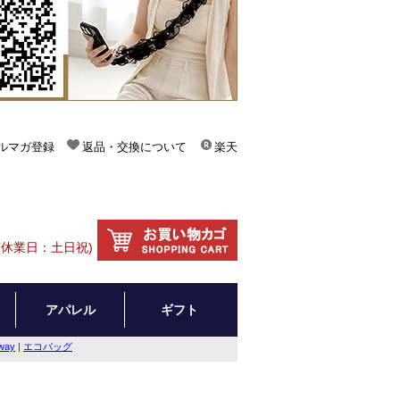
ルマガ登録
返品・交換について
楽天
(休業日：土日祝)
アパレル
ギフト
way
|
エコバッグ