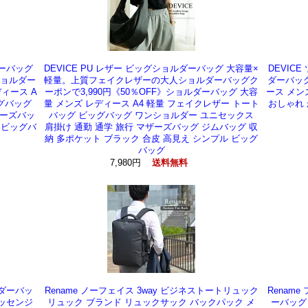
ダーバッグ
DEVICE PU レザー ビッグショルダーバッグ 大容量×
DEVIC
ショルダー
軽量。上質フェイクレザーの大人ショルダーバッグク
ダーバッグ
ィース A
ーポンで3,990円《50％OFF》ショルダーバッグ 大容
ース メン
ッグバッグ
量 メンズ レディース A4 軽量 フェイクレザー トート
おしゃれ 
ザーズバッ
バッグ ビッグバッグ ワンショルダー ユニセックス
 ビッグバ
肩掛け 通勤 通学 旅行 マザーズバッグ ジムバッグ 収
納 多ポケット ブラック 合皮 高見え シンプル ビッグ
バッグ
7,980円
送料無料
ルダーバッ
Rename ノーフェイス 3way ビジネストートリュック
Renam
メッセンジ
リュック ブランド リュックサック バックパック メ
ーバッグ