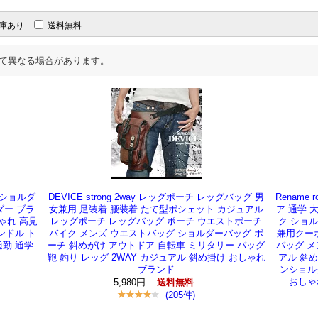
庫あり
送料無料
て異なる場合があります。
グショルダ
DEVICE strong 2way レッグポーチ レッグバッグ 男
Rename
ダー ブラ
女兼用 足装着 腰装着 たて型ポシェット カジュアル
ア 通学 
ゃれ 高見
レッグポーチ レッグバッグ ポーチ ウエストポーチ
ク ショル
ンドル ト
バイク メンズ ウエストバッグ ショルダーバッグ ポ
兼用クーポ
通勤 通学
ーチ 斜めがけ アウトドア 自転車 ミリタリー バッグ
バッグ メ
鞄 釣り レッグ 2WAY カジュアル 斜め掛け おしゃれ
アル 斜め
ブランド
ンショル
おしゃ
5,980円
送料無料
(205件)