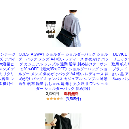
ヴィンテージ
COLSTA 2WAY ショルダー ショルダーバッグ ショル
DEVIC
ズ デバイ
ダーバック メンズ A4 軽い レディース 斜めがけ バッ
リュックサ
 大容量ヒ
グ カジュアル シンプル 通勤 通学 斜め掛けクーポン
勤用 帆布
メンズ デ
で20％OFF《最大35％OFF》ショルダーバッグ ショ
ブランド 
 ミリタリ
ルダー メンズ 斜めがけバッグ A4 軽い レディース 斜
きい 黒 
大容量 レ
めがけ バッグ キャンバス カジュアル シンプル 通勤
3way 
革 機能性
通学 帆布 軽量 おしゃれ 肩掛け 男女兼用 ワンショル
ダー ショルダーバック 斜め掛け
3,980円
送料無料
(3,505件)