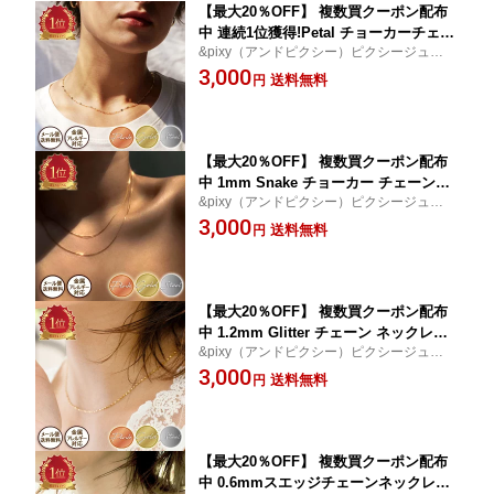
【最大20％OFF】 複数買クーポン配布
中 連続1位獲得!Petal チョーカーチェー
&pixy（アンドピクシー）ピクシージュエリ
ン ネックレス 316L サージカルステンレ
ー 高品質ステンレスをベースにしたNewア
3,000
ス Stainless 金属アレルギー 安心 レデ
送料無料
円
クセサリーネックレス│プレゼント│ギフト
ィース 金アレ シンプル 肌に優しい ゴ
│贈り物
ールド シルバー ピンクゴールド ジュエ
リー 贈り物 ギフト 女性
【最大20％OFF】 複数買クーポン配布
中 1mm Snake チョーカー チェーンネ
&pixy（アンドピクシー）ピクシージュエリ
ックレス (IPプレーティング) スネーク
ー 高品質ステンレスをベースにしたNewア
3,000
チェーン ツイスト サージカルステンレ
送料無料
円
クセサリージュエリー│プレゼント│ギフト
ス 金属アレルギー対応 レディース シン
│贈り物
プル 肌に優しい ゴールド シルバー ピ
ンクゴールド 金属アレルギー
【最大20％OFF】 複数買クーポン配布
中 1.2mm Glitter チェーン ネックレス
&pixy（アンドピクシー）ピクシージュエリ
華奢 スキンジュエリー 40cm 45cm 316
ー 高品質ステンレスをベースにしたNewア
3,000
L サージカルステンレス アレルギー対
送料無料
円
クセサリーネックレス│プレゼント│ギフト
応 つけっぱなし レディース 医療用 シ
│贈り物
ンプル ゴールド シルバー ピンクゴール
ド ジュエリー 金属アレルギー
【最大20％OFF】 複数買クーポン配布
中 0.6mmスエッジチェーンネックレス