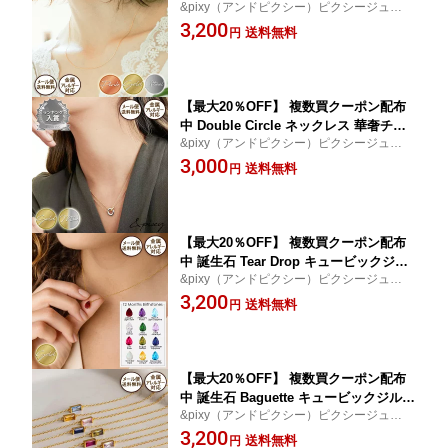
&pixy（アンドピクシー）ピクシージュエリ
華奢チェーン 極細チェーン スキンジュ
ー 高品質ステンレスをベースにしたNewア
3,200
エリー 40cm 45cm サージカルステンレ
送料無料
円
クセサリーネックレス│プレゼント│ギフト
ス アレルギー対応 つけっぱなし 安心
│贈り物
レディース ゴールド シルバー ピンクゴ
ールド プレゼント ギフト
【最大20％OFF】 複数買クーポン配布
中 Double Circle ネックレス 華奢チェ
&pixy（アンドピクシー）ピクシージュエリ
ーン スキンジュエリー 316L サージカル
ー 高品質ステンレスをベースにしたNewア
3,000
ステンレス 金属安心 レディース 医療用
送料無料
円
クセサリーネックレス│プレゼント│ギフト
金アレ シンプル 肌に優しい ゴールド
│贈り物
シルバー プレゼント ギフト ジュエリー
贈り物 フォーマル
【最大20％OFF】 複数買クーポン配布
中 誕生石 Tear Drop キュービックジル
&pixy（アンドピクシー）ピクシージュエリ
コニア ネックレス ペンダント 誕生日
ープレゼント│ギフト│贈り物サファイア ク
3,200
ティア 涙 1月 2月 3月 4月 5月 6月 7月 8
送料無料
円
リスタル エメラルド アメジスト ルビー ペ
月 9月 10月 11月 12月 316L ステンレス
リドット オパール トパーズ アクアマリン
金属アレルギー対応 レディース シンプ
ル 肌に優しい ゴールド
【最大20％OFF】 複数買クーポン配布
中 誕生石 Baguette キュービックジルコ
&pixy（アンドピクシー）ピクシージュエリ
ニア ネックレス ペンダント 誕生日 バ
ープレゼント│ギフト│贈り物サファイア ク
3,200
ゲットカット 長方形 1月 2月 3月 4月 5
送料無料
円