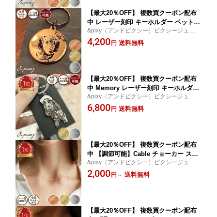
【最大20％OFF】 複数買クーポン配布
中 レーザー刻印 キーホルダー ペット
&pixy（アンドピクシー）ピクシージュエリ
犬 猫 鳥 動物 子供 家族 写真 お守り コ
ー 高品質ステンレスをベースにしたNewア
4,200
イン キーリング 316L サージカルステン
送料無料
円
クセサリージュエリー│プレゼント│ギフト
レス金属アレルギー シンプル 文字入れ
│贈り物
記念 ゴールド シルバー ピンクゴールド
【最大20％OFF】 複数買クーポン配布
中 Memory レーザー刻印 キーホルダー
&pixy（アンドピクシー）ピクシージュエリ
ペット 犬 猫 鳥 動物 子供 家族 写真 お
ー 高品質ステンレスをベースにしたNewア
6,800
守り キーリング 316L サージカルステン
送料無料
円
クセサリージュエリー│プレゼント│ギフト
レス 金属アレルギー シンプル 文字入れ
│贈り物
記念 ゴールド シルバー
【最大20％OFF】 複数買クーポン配布
中 【調節可能】Cable チョーカー スラ
&pixy（アンドピクシー）ピクシージュエリ
イド チェーン ネックレス 華奢 316L サ
ー 高品質ステンレスをベースにしたNewア
2,000
ージカルステンレス アレルギー対応 安
送料無料
円
～
クセサリージュエリー│プレゼント│ギフト
心 レディース 医療用 金アレ シンプル
│贈り物
ゴールド シルバー ピンクゴールド クリ
スマス 誕生日 ギフト おしゃれ
【最大20％OFF】 複数買クーポン配布