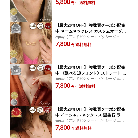
5,800
ァベット ペンダント 316L ステンレス
送料無料
円
～
クセサリージュエリー│プレゼント│ギフト
金属アレルギー対応 レディース 金アレ
│贈り物
シンプル 肌に優しい ゴールド シルバー
【最大20％OFF】 複数買クーポン配布
中 ネームネックレス カスタムオーダー
&pixy（アンドピクシー）ピクシージュエリ
イニシャル 名前 1人 2人 3人 4人 家族
ー 高品質ステンレスをベースにしたNewア
7,800
子供 無限の愛 インフィニティ ステンレ
送料無料
円
クセサリージュエリー│プレゼント│ギフト
ス あずきチェーン 金属アレルギー対応
│贈り物
レディース 金アレ プレゼント ゴールド
シルバー
【最大20％OFF】 複数買クーポン配布
中 《選べる10フォント》ストレート ネ
&pixy（アンドピクシー）ピクシージュエリ
ームネックレス カスタムオーダー イニ
ー 高品質ステンレスをベースにしたNewア
7,800
シャル 316L サージカルステンレス金属
送料無料
円
～
クセサリージュエリー│プレゼント│ギフト
アレルギー対応 安心 レディース 金アレ
│贈り物
ゴールド シルバー
【最大20％OFF】 複数買クーポン配布
中 イニシャル ネックレス 誕生石 ライ
&pixy（アンドピクシー）ピクシージュエリ
ンストーン ボックスチェーン ベネチア
ー 高品質ステンレスをベースにしたNewア
7,800
ン カスタムオーダー アルファベット ス
送料無料
円
クセサリージュエリー│プレゼント│ギフト
テンレス アレルギー対応 レディース シ
│贈り物