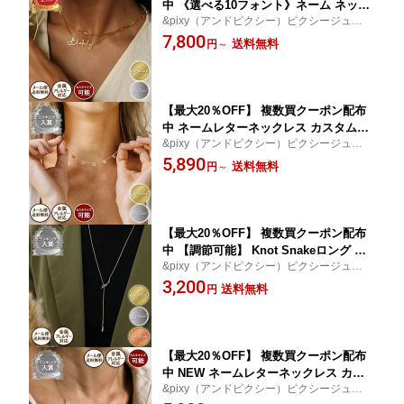
中 《選べる10フォント》ネーム ネック
&pixy（アンドピクシー）ピクシージュエリ
レス カスタム イニシャル 316L サージ
ー 高品質ステンレスをベースにしたNewア
7,800
カルステンレス 安心 レディース ゴール
送料無料
円
～
クセサリージュエリー│プレゼント│ギフト
ド シルバー アルファベット ジュエリー
│贈り物
金属アレルギー チェーン ギフト クリス
マス
【最大20％OFF】 複数買クーポン配布
中 ネームレターネックレス カスタムオ
&pixy（アンドピクシー）ピクシージュエリ
ーダー イニシャル 大文字 アルファベッ
ー 高品質ステンレスをベースにしたNewア
5,890
ト ペンダント 316L ステンレス 金属ア
送料無料
円
～
クセサリージュエリー│プレゼント│ギフト
レルギー対応 レディース 金アレ シンプ
│贈り物
ル 肌に優しい ゴールド シルバー
【最大20％OFF】 複数買クーポン配布
中 【調節可能】 Knot Snakeロング チ
&pixy（アンドピクシー）ピクシージュエリ
ェーン ネックレス 65cm スネークチェ
ー 高品質ステンレスをベースにしたNewア
3,200
ーン 316L サージカル ステンレス 金属
送料無料
円
クセサリージュエリー│プレゼント│ギフト
アレルギー対応 レディース 医療用 肌に
│贈り物
優しい ゴールド シルバー アレルギー
金属アレルギー対応 クリスマス
【最大20％OFF】 複数買クーポン配布
中 NEW ネームレターネックレス カス
&pixy（アンドピクシー）ピクシージュエリ
タムオーダー イニシャル 大文字 アルフ
ー 高品質ステンレスをベースにしたNewア