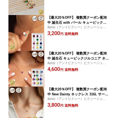
リスタル エメラルド アメジスト ルビー ペ
月 6月 7月 8月 9月 10月 11月 12月 316L
リドット オパール トパーズ アクアマリン
ステンレス 金属レディース シンプル 肌
に優しい ゴールド
【最大20％OFF】 複数買クーポン配布
中 誕生石 with パール キュービックジ
&pixy（アンドピクシー）ピクシージュエリ
ルコニア ネックレス ペンダント 誕生日
ープレゼント│ギフト│贈り物サファイア ク
3,200
真珠 1月 2月 3月 4月 5月 6月 7月 8月 9
送料無料
円
リスタル エメラルド アメジスト ルビー ペ
月 10月 11月 12月 316L ステンレス 金
リドット オパール トパーズ アクアマリン
属アレルギー対応 レディース シンプル
肌に優しい ゴールド
【最大20％OFF】 複数買クーポン配布
中 誕生石 キュービックジルコニア ネッ
&pixy（アンドピクシー）ピクシージュエリ
クレス ペンダント 誕生日 スクエア テ
ープレゼント│ギフト│贈り物サファイア ク
4,600
ィア 涙 1月 2月 3月 4月 5月 6月 7月 8月
送料無料
円
リスタル エメラルド アメジスト ルビー ペ
9月 10月 11月 12月 316L ステンレス 金
リドット オパール トパーズ アクアマリン
属アレルギー対応 レディース シンプル
ゴールド
【最大20％OFF】 複数買クーポン配布
中 New Dainty ネックレス 316L サージ
&pixy（アンドピクシー）ピクシージュエリ
カルステンレス金属アレルギー対応 安
ー 高品質ステンレスをベースにしたNewア
3,800
心 レディース 医療用 金アレ シンプル
送料無料
円
クセサリージュエリー│プレゼント│ギフト
肌に優しい ゴールド シルバー ピンクゴ
│贈り物
ールド