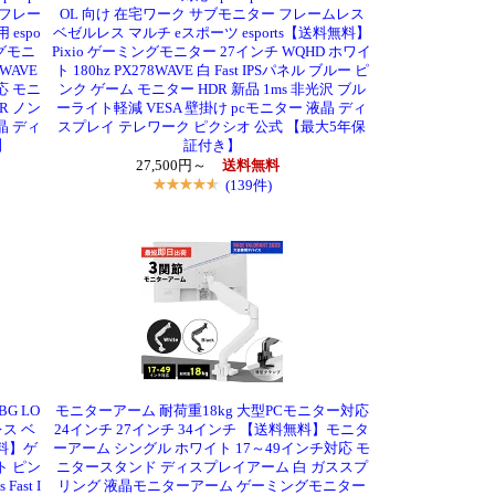
 フレー
OL 向け 在宅ワーク サブモニター フレームレス
espo
ベゼルレス マルチ eスポーツ esports【送料無料】
ングモニ
Pixio ゲーミングモニター 27インチ WQHD ホワイ
WAVE
ト 180hz PX278WAVE 白 Fast IPSパネル ブルー ピ
対応 モニ
ンク ゲーム モニター HDR 新品 1ms 非光沢 ブル
R ノン
ーライト軽減 VESA 壁掛け pcモニター 液晶 ディ
晶 ディ
スプレイ テレワーク ピクシオ 公式 【最大5年保
】
証付き】
27,500円～
送料無料
(139件)
UBG LO
モニターアーム 耐荷重18kg 大型PCモニター対応
ス ベ
24インチ 27インチ 34インチ 【送料無料】モニタ
無料】ゲ
ーアーム シングル ホワイト 17～49インチ対応 モ
ト ピン
ニタースタンド ディスプレイアーム 白 ガススプ
ast I
リング 液晶モニターアーム ゲーミングモニター