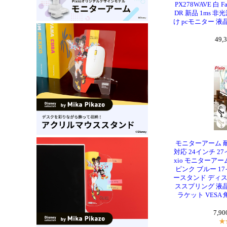
PX278WAVE 白 
DR 新品 1ms 非
け pcモニター 
49,
モニターアーム 耐
対応 24インチ 2
xio モニターアーム
ピンク ブルー 17
ースタンド ディス
ススプリング 液
ラケット VESA
7,9