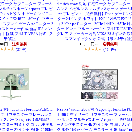
応 在宅ワーク サブモニター フレーム
4 swich xbox 対応 在宅ワーク サブモニター
ルチ eスポーツ esports プレゼ
ムレス ベゼルレス マルチ eスポーツ ゲーム用 
ixio ピクシオ ゲーミングモニ
rts プレゼント【送料無料】Pixio ゲーミ
ト PX248PP 180hz 白 ブラッ
ター 24インチ ホワイト PX249WAVE PX248
ィスプレイ ゲーム pcモニター 2
白 240hz pcモニター 120Hz 144Hz 165Hz 
1ms スピーカー内蔵 新品 IPS ノン
ター ピンク ブルー ベージュ フルHD IPS HD
ト軽減 フルHD VESA 公式【2
グレア スピーカー内蔵 VESA 23.8インチ 液
年保証】
スプレイ ピクシオ 公式 【最大5年保証
980円
送料無料
18,500円～
送料無料
(37件)
(414件)
ox 対応 apex fps Fortnite PUBG L
PS5 PS4 swich xbox 対応 apex fps Fortnite P
ーク サブモニター フレームレス
L 向け 在宅ワーク サブモニター フレームレ
eスポーツ esports【送料無料】
ゼルレス マルチ eスポーツ esports【送料
ングモニター 初音ミク コラボモデル
ーミングモニター 4k 27インチ 白 黒 ホワイ
モニター 27インチ WQHD 180hz
ク 水色 160hz ゲーム モニター HDR 新品 1ms F