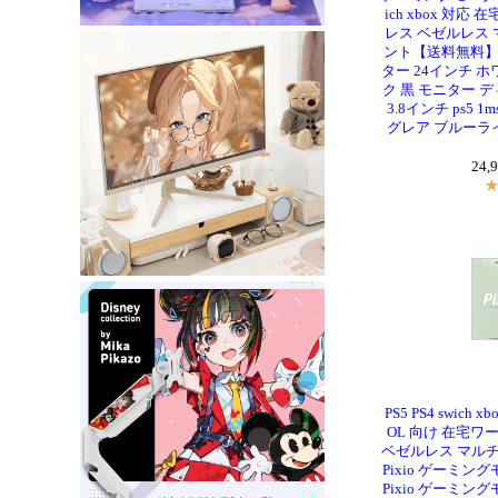
ich xbox 対
レス ベゼルレス マ
ント【送料無料】P
ター 24インチ ホワイ
ク 黒 モニター デ
3.8インチ ps5 
グレア ブルーライ
24,
PS5 PS4 swich xb
OL 向け 在宅ワ
ベゼルレス マルチ 
Pixio ゲーミ
Pixio ゲーミング