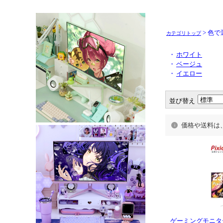
> 色で
カテゴリトップ
・
ホワイト
・
ベージュ
・
イエロー
並び替え
価格や送料は
ゲーミングモニター 高