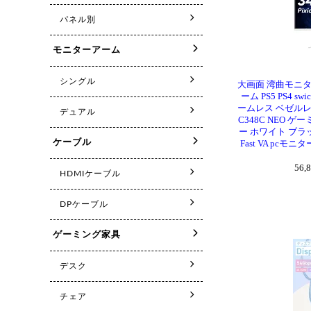
大画面 湾曲モニタ
ーム PS5 PS4 s
ームレス ベゼルレス
C348C NEO 
ー ホワイト ブラッ
Fast VA pcモニタ
56,