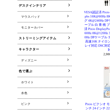
VESA認証済 Pixio 
pbs 16K@60Hz
グ 4K@240Hz
ーブル 白 青 桃 
済 Pixio Display
60Hz 8K@120H
0Hz DPケーブ
高速16K ナイロ
レイ対応 DSC対応 
対
2,9
Pixio ピクシオ
ンチ 24インチ 2