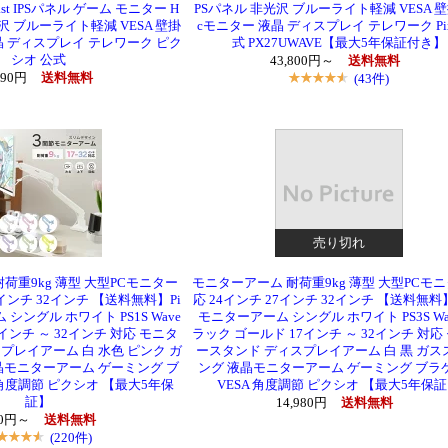
Fast IPSパネル ゲーム モニター H
PSパネル 非光沢 ブルーライト軽減 VESA 壁
光沢 ブルーライト軽減 VESA 壁掛
cモニター 液晶 ディスプレイ テレワーク Pix
液晶 ディスプレイ テレワーク ピク
式 PX27UWAVE【最大5年保証付き】
シオ 公式
43,800円～
送料無料
390円
送料無料
(43件)
売り切れ
荷重9kg 薄型 大型PCモニター
モニターアーム 耐荷重9kg 薄型 大型PCモ
7インチ 32インチ 【送料無料】Pi
応 24インチ 27インチ 32インチ 【送料無料】P
 シングル ホワイト PS1S Wave
モニターアーム シングル ホワイト PS3S Wa
インチ ～ 32インチ 対応 モニタ
ラック ゴールド 17インチ ～ 32インチ 対応
プレイアーム 白 水色 ピンク ガ
ースタンド ディスプレイアーム 白 黒 ガス
晶モニターアーム ゲーミング ブ
ング 液晶モニターアーム ゲーミング ブラ
 角度調節 ピクシオ 【最大5年保
VESA 角度調節 ピクシオ 【最大5年保
証】
14,980円
送料無料
00円～
送料無料
(220件)