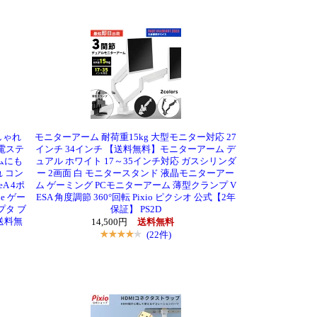
しゃれ
モニターアーム 耐荷重15kg 大型モニター対応 27
充電ステ
インチ 34インチ 【送料無料】モニターアーム デ
ムにも
ュアル ホワイト 17～35インチ対応 ガスシリンダ
れ コン
ー 2画面 白 モニタースタンド 液晶モニターアー
eA 4ポ
ム ゲーミング PCモニターアーム 薄型クランプ V
e ゲー
ESA 角度調節 360°回転 Pixio ピクシオ 公式【2年
プタ ブ
保証】 PS2D
 送料無
14,500円
送料無料
(22件)