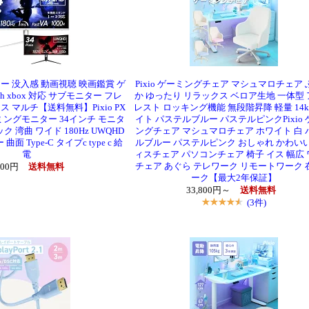
ー 没入感 動画視聴 映画鑑賞 ゲ
Pixio ゲーミングチェア マシュマロチェア
wich xbox 対応 サブモニター フレ
か ゆったり リラックス ベロア生地 一体型
 マルチ【送料無料】Pixio PX
レスト ロッキング機能 無段階昇降 軽量 14k
ゲーミングモニター 34インチ モニタ
イト パステルブルー パステルピンクPixio
ク 湾曲 ワイド 180Hz UWQHD
ングチェア マシュマロチェア ホワイト 白 
ー 曲面 Type-C タイプc type c 給
ルブルー パステルピンク おしゃれ かわいい
電
ィスチェア パソコンチェア 椅子 イス 幅広
チェア あぐら テレワーク リモートワーク 
800円
送料無料
ーク【最大2年保証】
33,800円～
送料無料
(3件)