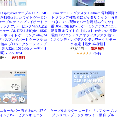
DisplayPort ケーブル DP2.1 54G
Pixio ゲーミングデスク 1200mm 電動昇降
 8K@120Hz 3m ホワイト ゲーミン
ト クランプ可能 壁にピッタリくっつく 昇降
 DPケーブル ディスプレイポート ケ
つきにくい 配線カバー付属 組み立てやすい
ブラック ブルー ピンクVESA認証
重105kg 2梱包Pixio ゲーミングデスク 1200
Port ケーブル DP2.1 54Gpbs 16K@
動昇降 ホワイト 白 おしゃれ かわいい 昇
z 3m ホワイト ゲーミング 4K@24
電動 パソコンデスク オフィスデスク 幅120
ル ディスプレイポート ケーブル 白
0 スタンディングデスク テレワーク リモ
ン編み プロジェクター ディスプ
ク 在宅【最大5年保証】
最大32ch 1536kHz オーディオ
67,800円～
送料無料
応 VESA DP54
(4件)
80円～
送料無料
 モニターカバー 布 かわいい 27イ
ケーブルホルダー コードクリップ ケーブル
2インチPixio ピクシオ モニター
プ シリコン ブラック ホワイト 黒 白 ブルー