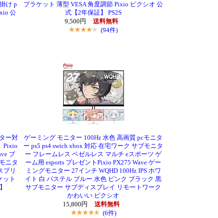
掛け p
ブラケット 薄型 VESA 角度調節 Pixio ピクシオ 公
io 公
式【2年保証】 PS2S
9,500円
送料無料
(94件)
ニター対
ゲーミング モニター 100Hz 水色 高画質 pcモニタ
ixio
ー ps5 ps4 swich xbox 対応 在宅ワーク サブモニタ
ve ブ
ー フレームレス ベゼルレス マルチ eスポーツ ゲ
 モニタ
ーム用 esports プレゼントPixio PX275 Wave ゲー
スプリ
ミングモニター 27インチ WQHD 100Hz IPS ホワ
ケット
イト 白 パステル ブルー 水色 ピンク ブラック 黒
証】
サブモニター サブディスプレイ リモートワーク
かわいい ピクシオ
15,800円
送料無料
(6件)