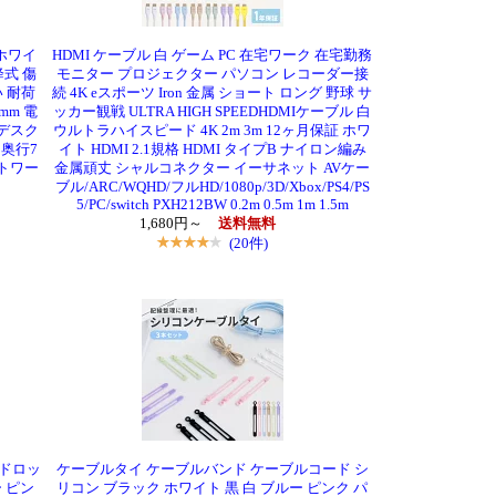
 ホワイ
HDMI ケーブル 白 ゲーム PC 在宅ワーク 在宅勤務
式 傷
モニター プロジェクター パソコン レコーダー接
 耐荷
続 4K eスポーツ Iron 金属 ショート ロング 野球 サ
mm 電
ッカー観戦 ULTRA HIGH SPEEDHDMIケーブル 白
降デスク
ウルトラハイスピード 4K 2m 3m 12ヶ月保証 ホワ
 奥行7
イト HDMI 2.1規格 HDMI タイプB ナイロン編み
ートワー
金属頑丈 シャルコネクター イーサネット AVケー
ブル/ARC/WQHD/フルHD/1080p/3D/Xbox/PS4/PS
5/PC/switch PXH212BW 0.2m 0.5m 1m 1.5m
1,680円～
送料無料
(20件)
ドロッ
ケーブルタイ ケーブルバンド ケーブルコード シ
 ピン
リコン ブラック ホワイト 黒 白 ブルー ピンク パ