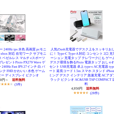
40Hz ips 水色 高画質 pcモニ
人気のusb充電器でデスク上をスッキリお
wich xbox 対応 在宅ワーク サブモニ
に！ Type-C Type-A 対応 コンセント 2口 
 ベゼルレス マルチ eスポーツ
ーション 充電タップ テレワークにも ゲー
プレゼントPixio PX279 Wave ゲ
デスク環境を飾るPixio 電源タップ おしゃ
0Hz Fast IPS 27インチ 白 パ
セント USB充電器 卓上 type-c AC充電器 typ
ンク FHD かわいい 水色 ゲーム
ート 延長コード 1.5m スマホ スタンド iPhon
ター ディスプレイ ピクシオ
ミング デスク インテリア 急速充電 ACアダ
ラック ピクシオ AC&USB TAP COMPACT
800円～
送料無料
料
(3件)
4,950円
送料無料
(28件)