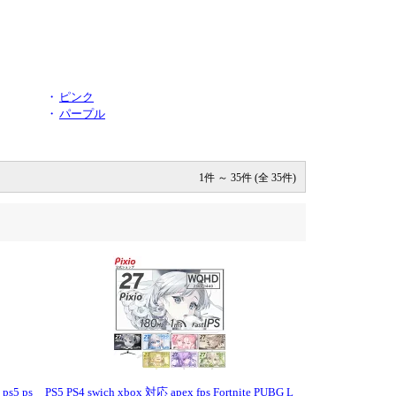
・
ピンク
・
パープル
1件 ～ 35件 (全 35件)
5 ps
PS5 PS4 swich xbox 対応 apex fps Fortnite PUBG L