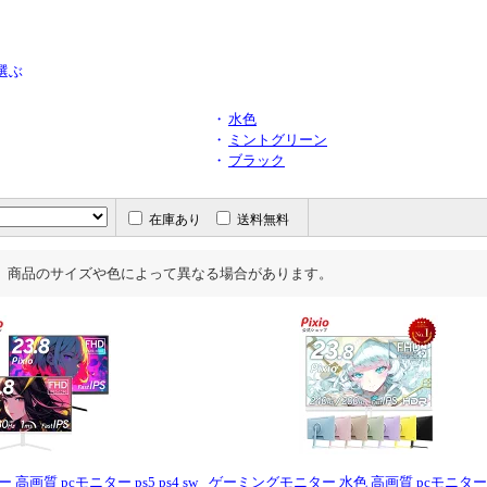
選ぶ
・
水色
・
ミントグリーン
・
ブラック
在庫あり
送料無料
、商品のサイズや色によって異なる場合があります。
画質 pcモニター ps5 ps4 sw
ゲーミングモニター 水色 高画質 pcモニター ps