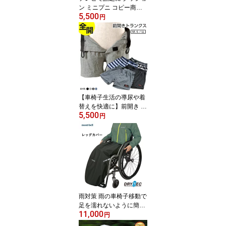
ン ミニプニ コピー商品
5,500
にお気を付けください P
円
UN10 持ち運び 携帯座布
団 日本製 ジェルクッシ
ョン 携帯用 折りたたみ
クッション スポーツ観戦
携帯 飛行機 新幹線 尻 体
圧分散 車椅子 グッドデ
ザイン賞 おしゃれ ファ
ッション エクスジェル e
【車椅子生活の導尿や着
xgel
替えを快適に】前開き ト
5,500
ランクス ピロレーシング
円
自己導尿 下着 褥瘡 床ず
れ 予防 トイレ 便利 工夫
機能 日常生活 外出 困る
こと 不便さ 不自由さ 自
立 介助 介護 車椅子 車い
す 車イス おしゃれ 頚損
脊損 バルーン カテーテ
ル 導尿 やり方
雨対策 雨の車椅子移動で
足を濡れないように簡単
11,000
に装着したい モンベル
円
車椅子 パラレインレッグ