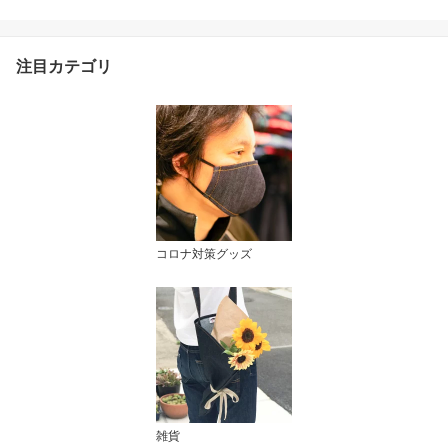
リハビリ デニム おしゃ
れ 工夫 頚損 脊損 ユニバ
ーサルファッション P00
注目カテゴリ
1-4500 特許取得
コロナ対策グッズ
雑貨