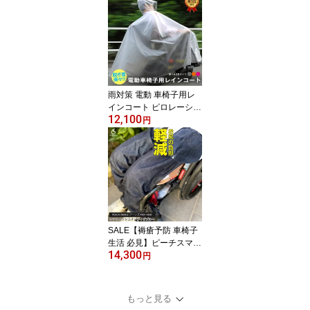
カバー ブラック モンベ
ル mont-bell 携帯用 雨具
防寒 ひざ掛け 雨 梅雨 台
風 自走 介護 車いす 車イ
ス レインコート レイン
ウエア ひざ掛け 頚損 脊
損
雨対策 電動 車椅子用レ
インコート ピロレーシン
12,100
グ XL オレンジ ピンク グ
円
レー 雨の車椅子移動を快
適に 送料無料 雨 台風 ゲ
リラ豪雨 梅雨 車いす 車
イス 介護 介助 大きい 雨
の日 雨合羽 防寒 カッパ
ポンチョ 雨具 傘 カバー
雨対策 外出 福祉用具
SALE【褥瘡予防 車椅子
生活 必見】ピーチスマイ
14,300
ル ジーンズ ワンウォッ
円
シュ インディゴブルー
月桂樹ボタン 送料無料
岡山 児島 褥瘡 床ずれ 縫
もっと見る
い目なし シーティング