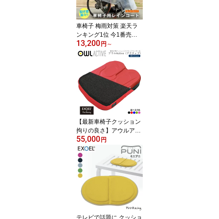
外出 雨の日 介護用品 福
祉用具 お出かけ 車いす
車イス
車椅子 梅雨対策 楽天ラ
ンキング1位 今1番売れ
13,200
てます ピロレーシング
円
～
車椅子用レインコート 雨
の車椅子移動を快適に 男
女兼用 クリアー/オレン
ジ R001-0100 送料無料
おすすめ 雨 台風 梅雨 介
助 ポンチョ 雨合羽 カッ
パ 雨具 雨カバー 外出 雨
の日 介護用品 福祉用具
【最新車椅子クッション
拘りの良さ】アウルアク
55,000
ティブ 本体 厚み9.5cm
円
車いす 車イス 車椅子 ク
ッション 座布団 シーテ
ィング ポジショニング
褥瘡 床ずれ 予防 除圧 低
反発 ジェル 座位保持 姿
勢保持 体圧 おすすめ 人
気 EXGEL エクスジェル
ピロレーシング 共同開発
テレビで話題に クッショ