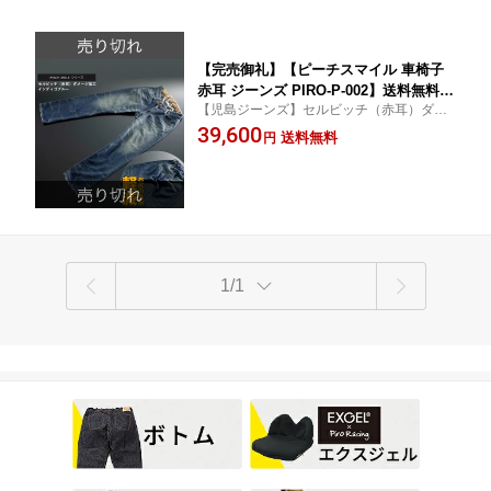
損傷 頚椎損傷 送料無料
ます。
【完売御礼】【ピーチスマイル 車椅子
赤耳 ジーンズ PIRO-P-002】送料無料
【児島ジーンズ】セルビッチ（赤耳）ダメ
児島ジーンズ セルビッチ ダメージ加工
ージ加工インディゴブルー パンツPIRO-P-0
39,600
インディゴブルー パンツ 車椅子ズボン
送料無料
円
02
褥瘡対策 床ずれ 予防 クッション 着心
地 おしゃれ 着心地 利便性満足 脊髄損
傷 頚椎損傷 男女兼用
1/1