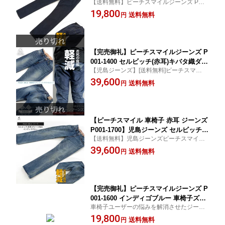
【送料無料】ピーチスマイルジーンズ P001
インディゴブルー 褥瘡対策 床ずれ 予防
-3700 児島ジーンズ製造 車いす 車椅子
19,800
クッション 着心地 おしゃれ 介護 ズボ
送料無料
円
ン マジック テープ 車いす利用者 男女
兼用[サイズ交換無料サービス商品]
【完売御礼】ピーチスマイルジーンズ P
001-1400 セルビッチ(赤耳)キバタ織ダメ
【児島ジーンズ】[送料無料]ピーチスマイル
ージ加工インディゴブルー/脊髄損傷 頚
ジーンズP001-1400
39,600
椎損傷 キバタデニム 車椅子 車いす お
送料無料
円
しゃれ オシャレ 脊髄損傷 頚椎損傷 褥
瘡対策 着心地 利便性 男女兼用 介護 介
助[サイズ交換無料サービス商品]
【ピーチスマイル 車椅子 赤耳 ジーンズ
P001-1700】児島ジーンズ セルビッチ
【送料無料】児島ジーンズピーチスマイル
赤耳 ダメージ加工 インディゴブルー 褥
ジーンズP001-1700色：セルビッチ（赤
39,600
瘡対策 床ずれ 予防 クッション 着心地
送料無料
円
耳）ダメージ加工インディゴブルー 車椅子
おしゃれ 長屋宏和 デニム 岡山県児島
車いす ズボン
児島デニム 男女兼用 [サイズ交換無料サ
ービス商品]
【完売御礼】ピーチスマイルジーンズ P
001-1600 インディゴブルー 車椅子ズボ
車椅子ユーザーの悩みを解消させたジーン
ン パンツ 褥瘡対策 床ずれ 予防 クッシ
ズ 褥瘡予防、お尻への負担軽減！特許取得
19,800
ョン 着心地 おしゃれ 利便性満足 脊髄
送料無料
円
テレビ、新聞、雑誌などでご紹介頂いてい