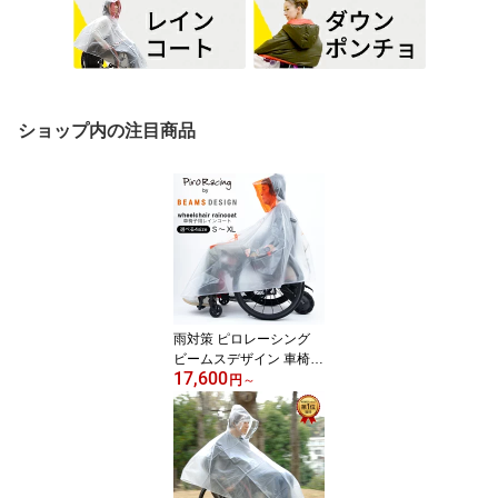
ショップ内の注目商品
雨対策 ピロレーシング
ビームスデザイン 車椅子
17,600
用レインコート 雨の車椅
円
～
子移動を快適に 男女兼用
BMSR001-0400 送料無
料 おすすめ 雨 台風 梅雨
人気 介助 ポンチョ 雨合
羽 カッパ 雨具 雨カバー