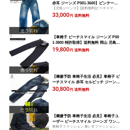
赤耳 ジーンズ P001-3600】ビンテージ
【児島ジーンズ】[送料無料]ピーチスマイル
セルビッチ ダメージ加工インディゴブ
ビンテージジーンズ P001-3600 車いす 日
33,000
ルー パンツ 車椅子 KOJIMA GENES 介
送料無料
円
本製 岡山 児島 おしゃれ 頚椎損傷 男女兼用
護 床ずれ 予防 オシャレ[サイズ交換無
マジックテープ
料サービス商品]
【車椅子 ピーチスマイル ジーンズ P00
1-3800 特許取得】送料無料 岡山 児島
ジーンズ ワンウォッシュ インディゴブ
19,800
送料無料
円
ルー 褥瘡対策 床ずれ 予防 クッション
着心地 おしゃれ 介護 ズボン 車いす 車
イス 脊髄損傷 頚椎損傷 サイズ交換無料
サービス商品 長屋宏和プロデュース
【褥瘡予防 車椅子生活 必見】車椅子 ピ
ーチスマイル 赤耳 セルビッチ ジーンズ
送料無料 岡山 児島 シーティング 褥瘡
30,800
送料無料
円
床ずれ 予防 縫い目なし おすすめ デニ
ム おしゃれ 機能 工夫 デザイン 車いす
車イス 脊損 頚損 ユニバーサルファッシ
ョン P001-3900 特許取得
【褥瘡予防 車椅子生活 必見】車椅子ユ
ーザー ピーチスマイル ジーンズ ワンウ
車椅子ファッション 車いすファッション パ
ォッシュ インディゴブルー 送料無料 岡