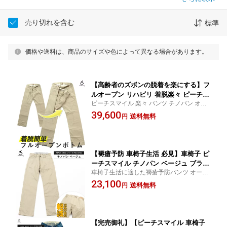
売り切れを含む
標準
価格や送料は、商品のサイズや色によって異なる場合があります。
【高齢者のズボンの脱着を楽にする】フ
ルオープン リハビリ 着脱楽々 ピーチス
ピーチスマイル 楽々 パンツ チノパン オー
マイル オーダーメイド チノパン 送料無
ダーメイド 前開き おむつ交換 楽々 お尻 負
39,600
料 パンツ ズボン シーティング 褥瘡 床
送料無料
円
担軽減 快適 クルマイス 車イス 男性 女性
ずれ 予防 縫い目なし 日常生活 デザイ
ン おしゃれ シニア 車椅子 高齢者 服 衣
料 介護 介助 福祉 特許取得
【褥瘡予防 車椅子生活 必見】車椅子 ピ
ーチスマイル チノパン ベージュ ブラッ
車椅子生活に適した褥瘡予防パンツ オーダ
ク 送料無料 ズボン パンツ シーティン
ーメイド ピーチスマイル チノパン ベージ
23,100
グ 縫い目なし 褥瘡 床ずれ 予防 日常生
送料無料
円
ュ
活 脊損 頚損 車いす 車イス 介護 リハビ
リ 工夫 便利 おしゃれ ユニバーサルフ
ァッション 特許取得
【完売御礼】【ピーチスマイル 車椅子