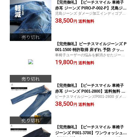
【完売御礼】【ピーチスマイル 車椅子
赤耳 ジーンズ PIRO-P-002-P】児島ジー
児島ジーンズ ダメージ加工インディゴブル
ンズ セルビッチ ビンテージ ダメージ
ー PIRO-P-002-P
38,500
加工 インディゴブルー 車いす おしゃれ
送料無料
円
オシャレ 脊髄損傷 頚椎損傷 褥瘡対策
着心地 利便性 男女兼用 介護 介助[サイ
ズ交換無料サービス商品]
【完売御礼】ピーチスマイルジーンズ P
001-1500 特許取得 床ずれ 予防 クッシ
車椅子ユーザーの悩みを解消させたジーン
ョン 着心地 おしゃれ 着心地 利便性満
ズ 褥瘡予防、お尻への負担軽減！特許取得
19,800
足】ワンウォッシュブラック 脊髄損
送料無料
円
テレビ、新聞、雑誌などでご紹介頂いてい
傷、頚椎損傷等 送料無料
ます。
【完売御礼】【ピーチスマイル 車椅子
赤耳 ジーンズ P001-2800】送料無料 セ
ピーチスマイルジーンズP001-2800 ダメー
ルビッチ ダメージ加工インディゴブル
ジ加工インディゴブルー 車椅子ユーザー 悩
38,500
ー 車椅子ジーンズ パンツ 褥瘡対策 床
送料無料
円
み 解消 ジーンズ お尻への負担軽減 特許取
ずれ 予防 クッション 着心地 おしゃれ
メディアで紹介
着心地 特許取得 介護用 車椅子関連用品
車いす利用者
【完売御礼】【ピーチスマイル 車椅子
ジーンズ P001-3700】ワンウォッシュ