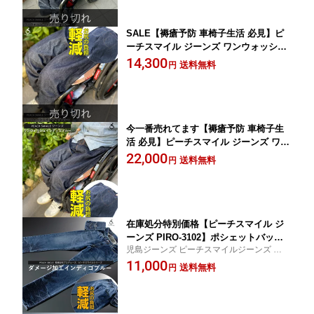
頚損 脊損 ユニバーサルファッション P0
01-4400 特許取得
SALE【褥瘡予防 車椅子生活 必見】ピ
ーチスマイル ジーンズ ワンウォッシュ
インディゴブルー 月桂樹ボタン 送料無
14,300
送料無料
円
料 岡山 児島 褥瘡 床ずれ 縫い目なし シ
ーティング リハビリ デニム おしゃれ
工夫 頚損 脊損 ユニバーサルファッショ
ン P001-4500 特許取得
今一番売れてます【褥瘡予防 車椅子生
活 必見】ピーチスマイル ジーンズ ワン
ウォッシュ インディゴブルー 月桂樹ボ
22,000
送料無料
円
タン 送料無料 岡山 児島 褥瘡 床ずれ 縫
い目なし シーティング リハビリ デニム
おしゃれ 工夫 頚損 脊損 ユニバーサル
ファッション P001-4800 特許取得
在庫処分特別価格【ピーチスマイル ジ
ーンズ PIRO-3102】ポシェットバッグ
児島ジーンズ ピーチスマイルジーンズ ダメ
別売り 児島ジーンズ JEANS ジーパン
ージ加工インディゴブルPIRO-3102
11,000
岡山県児島 ダメージ加工 インディゴブ
送料無料
円
ルー ヴィンテージ 褥瘡対策 床ずれ 予
防 クッション おしゃれ 健常者 脊髄損
傷 DENIM 日本製