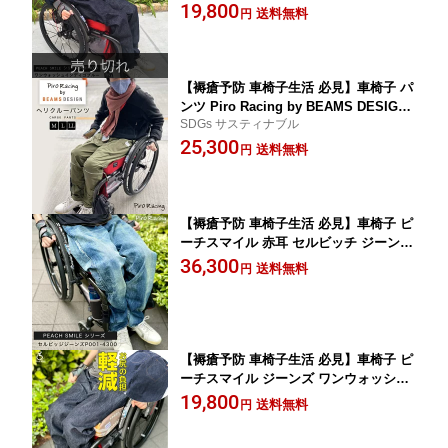
ンツ ズボン
19,800
山 児島 デニム 褥瘡 床ずれ 予防 縫い目
送料無料
円
なし シーティング リハビリ おしゃれ
機能 工夫 頚損 脊損 ユニバーサルファ
ッション P001-4000 特許取得
【褥瘡予防 車椅子生活 必見】車椅子 パ
ンツ Piro Racing by BEAMS DESIGN
SDGs サスティナブル
ヘリクルーパンツ 特許取得 送料無料 ビ
25,300
ームス デザイン 岡山 児島 褥瘡 床ずれ
送料無料
円
予防 縫い目なし リハビリ シーティング
日常生活 工夫 機能 外出 ズボン おしゃ
れ 介助 福祉 頚損 脊損
【褥瘡予防 車椅子生活 必見】車椅子 ピ
ーチスマイル 赤耳 セルビッチ ジーンズ
送料無料 岡山 児島 シーティング 褥瘡
36,300
送料無料
円
床ずれ 予防 縫い目なし 日常生活 おす
すめ デニム おしゃれ デザイン 車いす
車イス 頚損 脊損 ユニバーサルファッシ
ョン P001-4300 特許取得
【褥瘡予防 車椅子生活 必見】車椅子 ピ
ーチスマイル ジーンズ ワンウォッシュ
インディゴブルー 送料無料 岡山 児島
19,800
送料無料
円
褥瘡 床ずれ 縫い目なし シーティング
リハビリ デニム ズボン おしゃれ 工夫