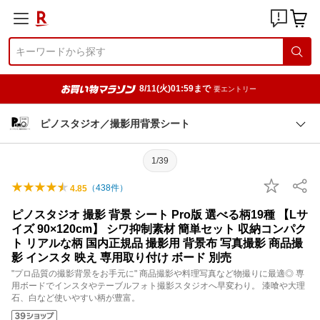
8/11(火)01:59まで
要エントリー
ピノスタジオ／撮影用背景シート
1/39
（
438
件）
4.85
ピノスタジオ 撮影 背景 シート Pro版 選べる柄19種 【Lサ
イズ 90×120cm】 シワ抑制素材 簡単セット 収納コンパク
ト リアルな柄 国内正規品 撮影用 背景布 写真撮影 商品撮
影 インスタ 映え 専用取り付け ボード 別売
"プロ品質の撮影背景をお手元に" 商品撮影や料理写真など物撮りに最適◎ 専
用ボードでインスタやテーブルフォト撮影スタジオへ早変わり。 漆喰や大理
石、白など使いやすい柄が豊富。