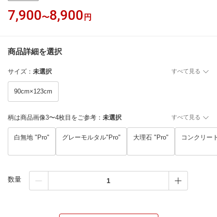
7,900
8,900
〜
円
商品詳細を選択
サイズ
：
未選択
すべて見る
90cm×123cm
柄は商品画像3〜4枚目をご参考
：
未選択
すべて見る
白無地 "Pro"
グレーモルタル"Pro"
大理石 "Pro"
コンクリート 
数量