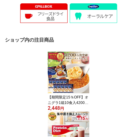
ショップ内の注目商品
【期間限定15％OFF】オ
ニグラ1箱10食入4200万
2,448
食突破 楽天1位5冠 オニ
円
オングラタンスープ チー
ズブレッド添え フリーズ
ドライ 即席 保存食 オニ
グラ オニオンスープ 玉
ねぎスープ 冬ギフト PIL