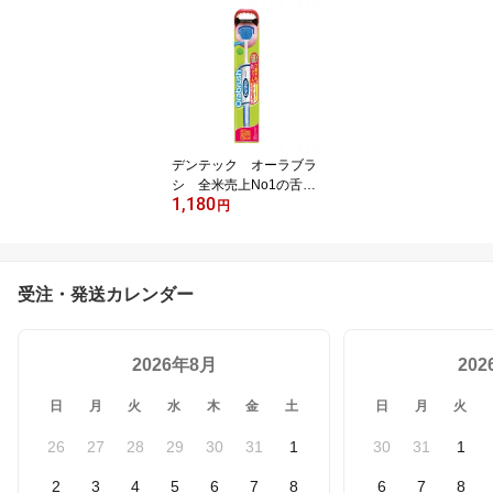
o.1のフロスピックブラ
ンド☆DenTek/デンタル
フロス/歯間ブラシ/虫歯
予防/歯垢を除去/歯科医
が生んだオーラルケアブ
ランド
デンテック オーラブラ
シ 全米売上No1の舌ク
1,180
リーナー☆口臭予防/オー
円
ラルケア/DenTek/orabru
sh/舌ブラシ/舌クリーナ
ー/タンブラシ/タンクリ
ーナー/舌そうじ/口臭原
受注・発送カレンダー
因の90%、舌の老廃物を
除去/舌苔除去/口臭対策 l
ogi
2026年8月
20
日
月
火
水
木
金
土
日
月
火
26
27
28
29
30
31
1
30
31
1
2
3
4
5
6
7
8
6
7
8