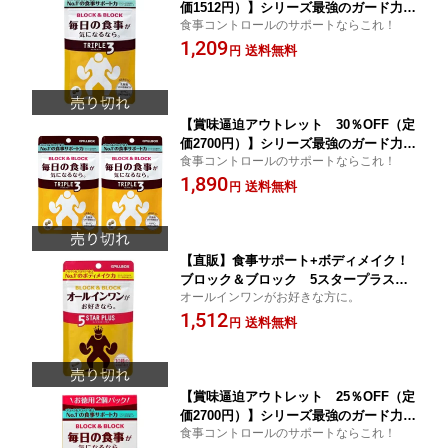
価1512円）】シリーズ最強のガード力！
食事コントロールのサポートならこれ！
ブロック＆ブロック トリプル3（60
1,209
粒）シリーズ累計450万個突破！|サプリ
送料無料
円
メント 乳酸菌 アブソルビトールプラス
ギムネマ PILLBOX 2026年1月末賞味
【賞味逼迫アウトレット 30％OFF（定
価2700円）】シリーズ最強のガード力！
食事コントロールのサポートならこれ！
ブロック＆ブロック トリプル3（60
1,890
粒） 2個セット シリーズ累計450万個突
送料無料
円
破！|サプリメント 乳酸菌 アブソルビト
ールプラス ギムネマ PILLBOX 2025年1
2月末賞味
【直販】食事サポート+ボディメイク！
ブロック＆ブロック 5スタープラス（6
オールインワンがお好きな方に。
0粒）シリーズ累計450万個突破！|サプ
1,512
リメント 美ボディ ボディメイク 白イン
送料無料
円
ゲン豆 アブソルビトールプラス サラシ
ア Lカルニチン アルギニン ビール酵母
オールインワンがお好きなら
【賞味逼迫アウトレット 25％OFF（定
価2700円）】シリーズ最強のガード力！
食事コントロールのサポートならこれ！
ブロック＆ブロック トリプル3（60粒