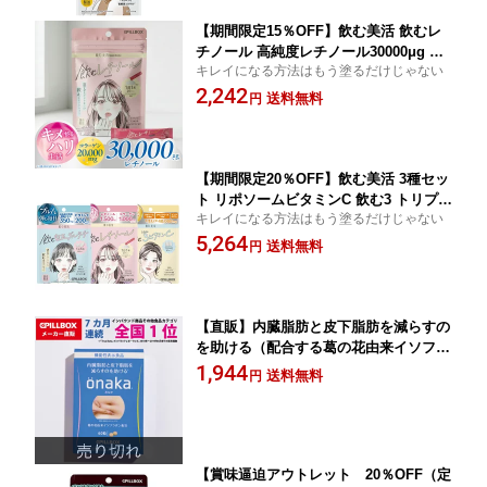
【期間限定15％OFF】飲む美活 飲むレ
チノール 高純度レチノール30000μg コ
キレイになる方法はもう塗るだけじゃない
ラーゲン20000mg 配合(1袋20本あたり)
2,242
飲みやすい シャインマスカット味 エラ
送料無料
円
スチン プラセンタ プロテオグリカン
【期間限定20％OFF】飲む美活 3種セッ
ト リポソームビタミンC 飲む3 トリプル
キレイになる方法はもう塗るだけじゃない
ビタミンC 飲む 白玉 グルタチ オン・ビ
5,264
ューティー飲むレチノール 高純度レチ
送料無料
円
ノール セット
【直販】内臓脂肪と皮下脂肪を減らすの
を助ける（配合する葛の花由来イソフラ
ボンによる機能性）！onaka（おなか）
1,944
送料無料
円
機能性表示食品 葛の花イソフラボンと
にかくお腹の脂肪が気になる方 タブレ
ット|ウエスト 脂肪 BMI 肥満 サプリメ
ント 葛の花 PILLBOX ピルボックス
【賞味逼迫アウトレット 20％OFF（定