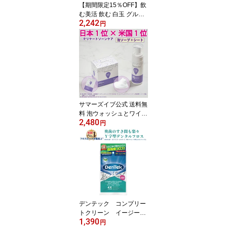
【期間限定15％OFF】飲
匂い
む美活 飲む 白玉 グルタ
2,242
チ オン・ビューティー
円
高濃度7000mg白玉成分
ビタミンC 4000mg 配合
(1袋60粒あたり) プラセ
ンタ ヒアルロン酸 セラ
ミド CICA
サマーズイブ公式 送料無
料 泡ウォッシュとワイプ
2,480
1箱のセット デリケート
円
ゾーンの臭いや黒ずみ対
策！ デリケートゾーンの
臭い タイプ デリゾ ボデ
ィソープ 石鹸 敏感肌 保
湿 かゆみ ニオイ 黒ずみ
生理 おりもの VIO クリ
ーム泡 summer's eve su
mmerseve logi
デンテック コンプリー
トクリーン イージーリ
1,390
ーチ 75本入り 全米N
円