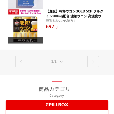
MI 肥満 サプリメント PILLBOX ピルボ
ックス 大容量 正しい食生活にプラス お
腹
【直販】乾杯ウコンGOLD 5CP クルク
ミン200mg配合 濃縮ウコン 高濃度ウコ
頑張るあなたの味方！
ン 濃縮エキス ビタミンB群強化 宴会 お
697
酒 バイオペリン
円
1/1