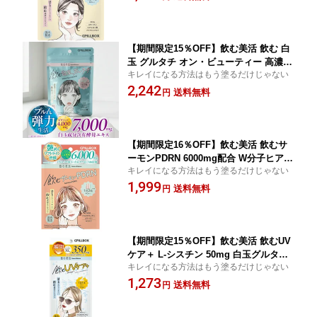
コラーゲン ヒアルロン酸 CICA
【期間限定15％OFF】飲む美活 飲む 白
玉 グルタチ オン・ビューティー 高濃度
キレイになる方法はもう塗るだけじゃない
7000mg白玉成分 ビタミンC 4000mg 配
2,242
合 (1袋60粒あたり) プラセンタ ヒアルロ
送料無料
円
ン酸 セラミド CICA
【期間限定16％OFF】飲む美活 飲むサ
ーモンPDRN 6000mg配合 W分子ヒアル
キレイになる方法はもう塗るだけじゃない
ロン酸2000mg配合(1袋20日分目安) NM
1,999
N アスタキサンチン コラーゲン セラミ
送料無料
円
ド
【期間限定15％OFF】飲む美活 飲むUV
ケア＋ L-シスチン 50mg 白玉グルタチ3
キレイになる方法はもう塗るだけじゃない
50mg 配合 (1日1本あたり) 酷暑x紫外線
1,273
シーズンに※ PILLBOX 飲む美活シリー
送料無料
円
ズ ※紫外線等により失われる美容成分
を補うこと