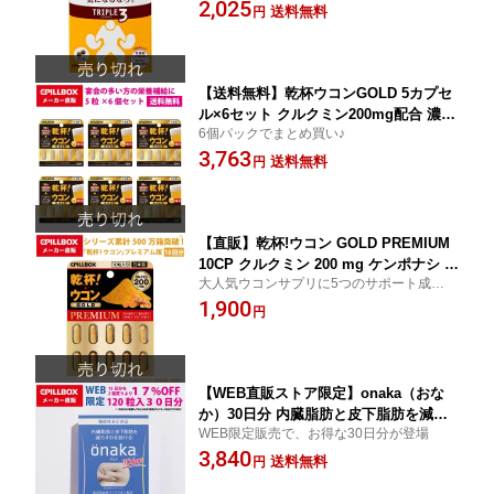
2,025
×2袋）|サプリメント 乳酸菌 アブソルビ
送料無料
円
トールプラス ギムネマ PILLBOX ピル
ボックス 毎日の食事が気になるなら 20
26年1月末賞味
【送料無料】乾杯ウコンGOLD 5カプセ
ル×6セット クルクミン200mg配合 濃縮
6個パックでまとめ買い♪
ウコン 高濃度ウコン 濃縮エキス ビタミ
3,763
ンB群強化 ウコンサプリメント バイオ
送料無料
円
ペリン 持ち運びに便利
【直販】乾杯!ウコン GOLD PREMIUM
10CP クルクミン 200 mg ケンポナシ オ
大人気ウコンサプリに5つのサポート成分を
ルニチン アルギニン リジン シトルリン
配合し進化したプレミアム版
1,900
円
【WEB直販ストア限定】onaka（おな
か）30日分 内臓脂肪と皮下脂肪を減ら
WEB限定販売で、お得な30日分が登場
すのを助ける（葛の花由来イソフラボン
3,840
による機能性）！機能性表示食品おなか
送料無料
円
の脂肪が気になる方 タブレット| 脂肪 B