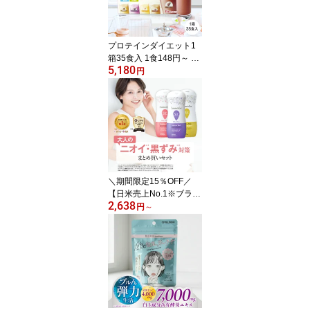
LBOX 常温保存 スープの
素 logi【賞味期限2027年
2月末】
プロテインダイエット1
箱35食入 1食148円～ 5
5,180
種×7袋 美ボディ タンパ
円
ク質 置き換えダイエット
シェイク ビタミン 食物
繊維 乳酸菌 ソイプロテ
イン 女性用 プロポリス
スムージー ピルボックス
低カロリー logi ダイエッ
ト食品
＼期間限定15％OFF／
【日米売上No.1※ブラン
2,638
ド】まとめ買いセット
円
～
（選べる5タイプ）デリ
ケートゾーン 用 ボディ
ソープ セット サマーズ
イブ フェミニンウォッシ
ュ マルチベネフィット
石鹸 ph 臭い 黒ずみ まと
め買い Summer's eve su
mmerseve logi 保湿 vio