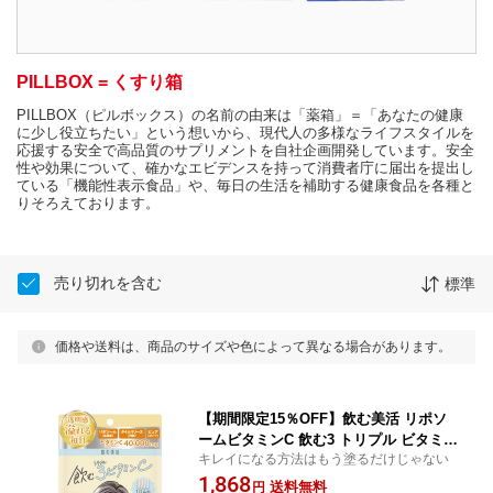
PILLBOX = くすり箱
PILLBOX（ピルボックス）の名前の由来は「薬箱」＝「あなたの健康
に少し役立ちたい」という想いから、現代人の多様なライフスタイルを
応援する安全で高品質のサプリメントを自社企画開発しています。安全
性や効果について、確かなエビデンスを持って消費者庁に届出を提出し
ている「機能性表示食品」や、毎日の生活を補助する健康食品を各種と
りそろえております。
売り切れを含む
標準
価格や送料は、商品のサイズや色によって異なる場合があります。
【期間限定15％OFF】飲む美活 リポソ
ームビタミンC 飲む3 トリプル ビタミン
キレイになる方法はもう塗るだけじゃない
C 高濃度x 持続xスピードVC 40000mg
1,868
配合 (1袋80粒あたり) ナイアシンアミド
送料無料
円