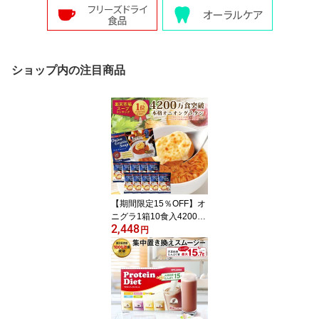
ショップ内の注目商品
【期間限定15％OFF】オ
ニグラ1箱10食入4200万
2,448
食突破 楽天1位5冠 オニ
円
オングラタンスープ チー
ズブレッド添え フリーズ
ドライ 即席 保存食 オニ
グラ オニオンスープ 玉
ねぎスープ 冬ギフト PIL
LBOX 常温保存 スープの
素 logi【賞味期限2027年