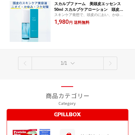
スカルプファーム 美頭皮エッセンス
50ml スカルプケアローション 頭皮ケ
スキンケア発想で、頭皮のにおい、かゆみ
ア 頭皮のにおい かゆみ かゆい シ
を抑える美容液
1,980
ャンプーにプラス 頭皮用美容液 フ
送料無料
円
ケ アルガンオイル エッセンシャルオ
イル 銀イオン スカルプシャンプーだ
けじゃだめ ヘアケア
1/1