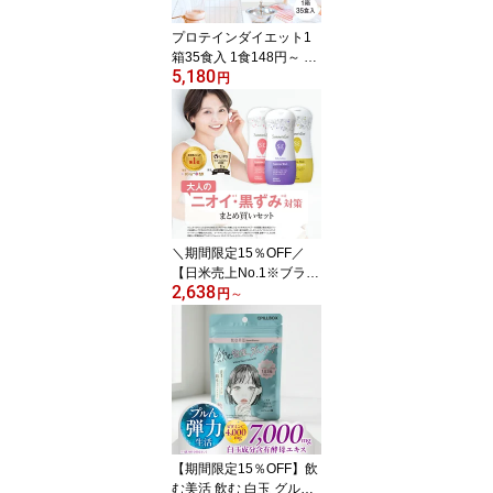
2月末】
プロテインダイエット1
箱35食入 1食148円～ 5
5,180
種×7袋 美ボディ タンパ
円
ク質 置き換えダイエット
シェイク ビタミン 食物
繊維 乳酸菌 ソイプロテ
イン 女性用 プロポリス
スムージー ピルボックス
低カロリー logi ダイエッ
ト食品
＼期間限定15％OFF／
【日米売上No.1※ブラン
2,638
ド】まとめ買いセット
円
～
（選べる5タイプ）デリ
ケートゾーン 用 ボディ
ソープ セット サマーズ
イブ フェミニンウォッシ
ュ マルチベネフィット
石鹸 ph 臭い 黒ずみ まと
め買い Summer's eve su
mmerseve logi 保湿 vio
【期間限定15％OFF】飲
匂い
む美活 飲む 白玉 グルタ