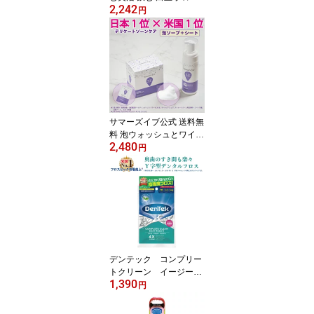
2,242
チ オン・ビューティー
円
高濃度7000mg白玉成分
ビタミンC 4000mg 配合
(1袋60粒あたり) プラセ
ンタ ヒアルロン酸 セラ
ミド CICA
サマーズイブ公式 送料無
料 泡ウォッシュとワイプ
2,480
1箱のセット デリケート
円
ゾーンの臭いや黒ずみ対
策！ デリケートゾーンの
臭い タイプ デリゾ ボデ
ィソープ 石鹸 敏感肌 保
湿 かゆみ ニオイ 黒ずみ
生理 おりもの VIO クリ
ーム泡 summer's eve su
mmerseve logi
デンテック コンプリー
トクリーン イージーリ
1,390
ーチ 75本入り 全米N
円
o.1のフロスピックブラ
ンド☆DenTek/デンタル