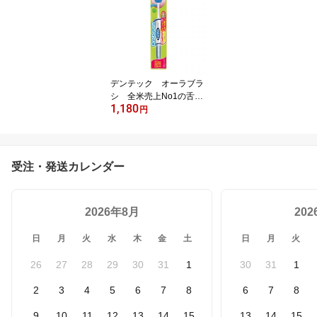
フロス/歯間ブラシ/虫歯
予防/歯垢を除去/歯科医
が生んだオーラルケアブ
ランド
デンテック オーラブラ
シ 全米売上No1の舌ク
1,180
リーナー☆口臭予防/オー
円
ラルケア/DenTek/orabru
sh/舌ブラシ/舌クリーナ
ー/タンブラシ/タンクリ
ーナー/舌そうじ/口臭原
受注・発送カレンダー
因の90%、舌の老廃物を
除去/舌苔除去/口臭対策 l
ogi
2026年8月
20
日
月
火
水
木
金
土
日
月
火
26
27
28
29
30
31
1
30
31
1
2
3
4
5
6
7
8
6
7
8
9
10
11
12
13
14
15
13
14
15