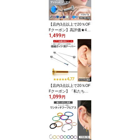
オパールラブレット トラ
ガス 軟骨ピアス 【片耳
用】 【30日間お試し期
間あり/返品交換保証】
【店内3点以上で20％OF
Fクーポン】高評価★4.7
1,499
3【ネジ不要/摩擦でロッ
円
ク】つけっぱなしピアス
ボディピアス 20G 18G 1
6G ベゼルセットジュエ
ル＆シンセティックオパ
ールプッシュピンラブレ
ット トラガス 軟骨ピア
ス 【片耳用】 【30日間
お試し期間あり/返品交換
【店内3点以上で20％OF
保証】
Fクーポン】「私たちが
1,099
作りました」【高評価4.
円
77】ボディピアス ピア
ス装着時のガイド専用 極
細インサーションテーパ
ー サージカルステンレス
【30日間お試し期間あ
り/返品交換保証】