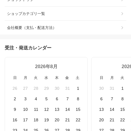
ショップカテゴリ一覧
会社概要（支払・配送方法）
受注・発送カレンダー
2026年8月
20
日
月
火
水
木
金
土
日
月
火
26
27
28
29
30
31
1
30
31
1
2
3
4
5
6
7
8
6
7
8
9
10
11
12
13
14
15
13
14
15
16
17
18
19
20
21
22
20
21
22
23
24
25
26
27
28
29
27
28
29