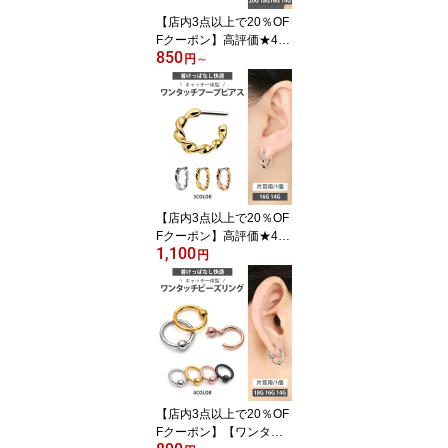
【店内3点以上で20％OF
Fクーポン】高評価★4.6
850
【つけっぱなしピアス】
円
～
ボディピアス 20G 18G 1
6G 14G ワンタッチ ネオ
セグメントリング 軟骨ピ
アス シンプル 【30日間
お試し期間あり/返品交換
保証】
【店内3点以上で20％OF
Fクーポン】高評価★4.5
1,100
6【つけっぱなしピア
円
ス】 ボディピアス 16G 1
4G ワンタッチピアス ウ
エーブフープリング ボデ
ィーピアス 軟骨ピアス
トラガス ヘリックス
【店内3点以上で20％OF
Fクーポン】【ワンタッ