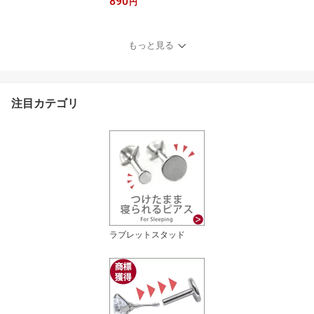
890
チで装着】 ボディピアス
円
18G 16G 14G ネオビー
ズリング 軟骨ピアス シ
ンプル 【30日間お試し
もっと見る
期間あり/返品交換保証】
注目カテゴリ
ラブレットスタッド