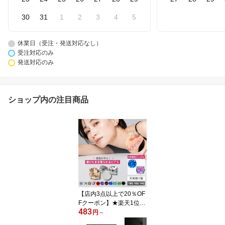
30
31
1
2
3
4
5
休業日（受注・発送対応なし）
受注対応のみ
発送対応のみ
ショップ内の注目商品
【店内3点以上で20％OF
Fクーポン】★楽天1位★
483
【高評価 つけっぱなしピ
円
～
アス】 ボディピアス 着