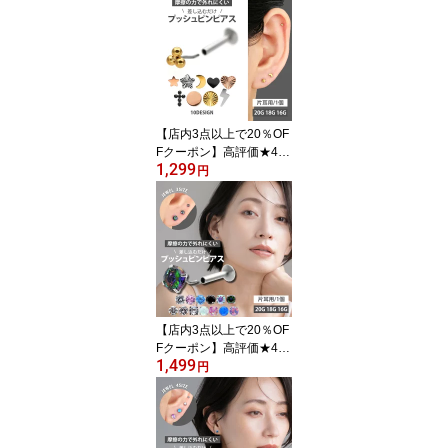
けたまま寝られるバック
フラットピアス 18G 16G
14G ラブレット 軟骨ピ
アス サージカルステンレ
ス 小さい 【30日間お試
し期間あり/返品交換保
証】
【店内3点以上で20％OF
Fクーポン】高評価★4.6
1,299
2【ネジ不要/摩擦でロッ
円
ク】つけっぱなしピアス
ボディピアス 20G 18G 1
6G ミニモチーフプッシ
ュピンラブレット トラガ
ス 軟骨ピアス 【片耳
用】 【30日間お試し期
間あり/返品交換保証】
【店内3点以上で20％OF
Fクーポン】高評価★4.6
1,499
5【ネジ不要/摩擦でロッ
円
ク】つけっぱなしピアス
ボディピアス 20G 18G 1
6G プッシュピン立爪ジ
ュエル＆シンセティック