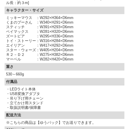
ル長：約３m]
キャラクター・サイズ
ミッキーマウス ：W292×H364×D6mm
くまのプーさん ：W340×H291×D6mm
スティッチ ：W391×H293×D6mm
ベイマックス ：W281×H320×D6mm
ズートピア ：W295×H336×D6mm
トイ・ストーリー：W316×H284×D6mm
エイリアン ：W417×H292×D6mm
スター・ウォーズ：W405×H204×D6mm
Ｒ２－Ｄ２ ：W275×H382×D6mm
マーベル ：W282×H420×D6mm
重さ
530～660g
付属品
・LEDライト本体
・USB変換アダプタ
・吊り下げ用チェーン
・立てかけ用スタンド
・取扱説明書/保障書
配送方法
※こちらの商品は【ゆうパック】でお送りできます。