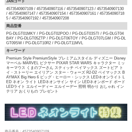
JANコード
4573540907109 / 4573540907116 / 4573540907123 / 4573540907130
/ 4573540907147 / 4573540907154 / 4573540907161 / 457354090718
5 / 4573540907192 / 4573540907208
商品型番
PG-DLGT01MKY / PG-DLGT02POO / PG-DLGT03STI / PG-DLGT04
BAY / PG-DLGT05ZTP / PG-DLGT06TOY / PG-DLGT07LGM / PG-DL
GT09SW / PG-DLGT10R2 / PG-DLGT11MVL
キーワード
Premium Style PremiumStyle プレミアムスタイル ディズニー Disney
マーベル MARVEL ピクサー PIXAR STAR WARS キャラクター ミッ
キーマウス くまのプーさん スティッチ ベイマックス ズートピア ト
イ・ストーリー エイリアン スター・ウォーズ R2-D2 ベイマックス B
AYMAX Big Hero 6 ビッグ・ヒーロー・シックス LEDネオンライト L
ED ネオン ライト LEDネオンサイン サイン LEDネオンボード ボード
LEDライト エルイーディー エルイーデー 照明 明かり おしゃれ イン
テリア おくりもの プレゼント
商品番号：4573540907109