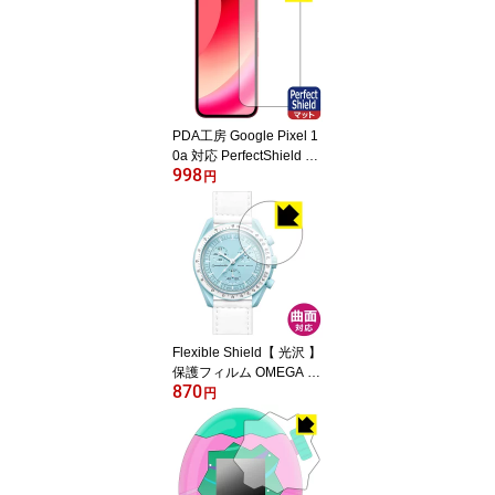
PDA工房 Google Pixel 1
0a 対応 PerfectShield 保
998
護 フィルム [画面用] [指
円
紋認証対応] 反射低減 防
指紋 日本製 自社製造直
販
Flexible Shield【 光沢 】
保護フィルム OMEGA X
870
SWATCH BIOCERAMIC
円
MOONSWATCH 日本製
自社製造直販