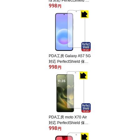
ra 対応 PerfectShield 保
998
護 フィルム [画面用] [指
円
紋認証対応] 反射低減 防
指紋 日本製 自社製造直
販
PDA工房 Galaxy A57 5G
対応 PerfectShield 保護
998
フィルム [画面用] [指紋認
円
証対応] 反射低減 防指紋
日本製 自社製造直販
PDA工房 moto X70 Air
対応 PerfectShield 保護
998
フィルム [指紋認証対応]
円
反射低減 防指紋 日本製
自社製造直販