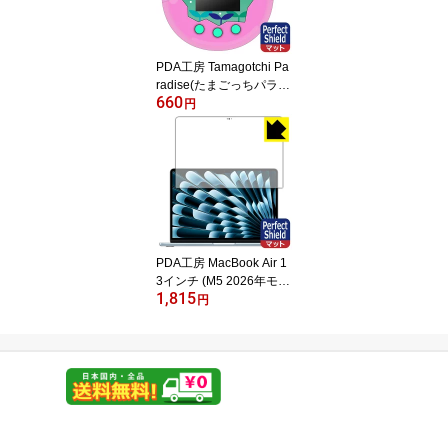
PDA工房 Tamagotchi Pa
radise(たまごっちパラダ
660
イス) 対応 PerfectShield
円
保護 フィルム 反射低減
防指紋 日本製 自社製造
直販
PDA工房 MacBook Air 1
3インチ (M5 2026年モデ
1,815
ル) 対応 PerfectShield 保
円
護 フィルム [画面用] 反射
低減 防指紋 日本製 自社
製造直販