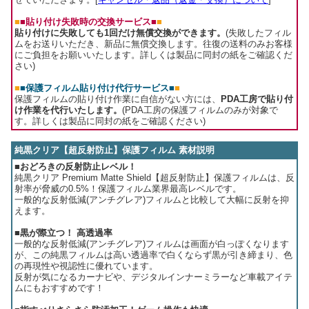
■
■貼り付け失敗時の交換サービス■
■
貼り付けに失敗しても1回だけ無償交換ができます。
(失敗したフィル
ムをお送りいただき、新品に無償交換します。往復の送料のみお客様
にご負担をお願いいたします。詳しくは製品に同封の紙をご確認くだ
さい)
■
■保護フィルム貼り付け代行サービス■
■
保護フィルムの貼り付け作業に自信がない方には、
PDA工房で貼り付
け作業を代行いたします。
(PDA工房の保護フィルムのみが対象で
す。詳しくは製品に同封の紙をご確認ください)
純黒クリア【超反射防止】保護フィルム 素材説明
■おどろきの反射防止レベル！
純黒クリア Premium Matte Shield【超反射防止】保護フィルムは、反
射率が脅威の0.5%！保護フィルム業界最高レベルです。
一般的な反射低減(アンチグレア)フィルムと比較して大幅に反射を抑
えます。
■黒が際立つ！ 高透過率
一般的な反射低減(アンチグレア)フィルムは画面が白っぽくなります
が、この純黒フィルムは高い透過率で白くならず黒が引き締まり、色
の再現性や視認性に優れています。
反射が気になるカーナビや、デジタルインナーミラーなど車載アイテ
ムにもおすすめです！