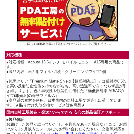
対応機種
●対応機種 : Acouto 15.6インチ モバイルモニター A15専用の商品で
す。
●製品内容 : 画面用フィルム1枚・クリーニングワイプ1個
●純黒クリア「Premium Matte Shield【超反射防止】」は反射率0.5%
と高い反射防止性能を持ちながらも、高い透過率で白くならず黒が引
き締まります。色の再現性や視認性に優れた『極低反射率 AR/AGタ
イプ(非光沢)の保護フィルム』
●高品質の素材を使用。日本国内の自社工場で製造し出荷していま
す。 ★貼り付け失敗交換サービス対象商品★
国内自社工場製造・発送だからできる 安心の製品保証とサポート
■製品保証
お届けした製品が誤っていたり、不具合があった場合などには、お届
けから1ヶ月以内にメールにてお問い合わせください。交換等対応さ
せていただきます。[
キャンセル・返品（返金・交換）について
]