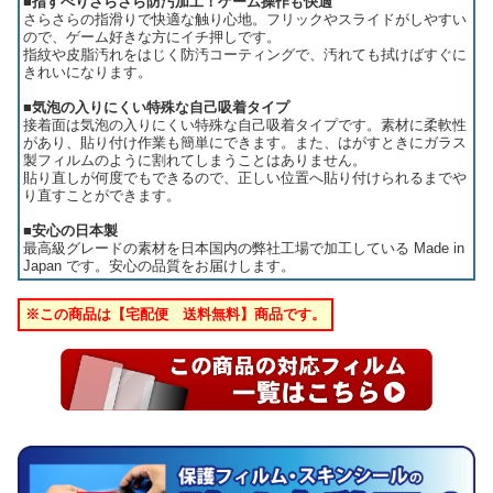
■指すべりさらさら防汚加工！ゲーム操作も快適
さらさらの指滑りで快適な触り心地。フリックやスライドがしやすい
ので、ゲーム好きな方にイチ押しです。
指紋や皮脂汚れをはじく防汚コーティングで、汚れても拭けばすぐに
きれいになります。
■気泡の入りにくい特殊な自己吸着タイプ
接着面は気泡の入りにくい特殊な自己吸着タイプです。素材に柔軟性
があり、貼り付け作業も簡単にできます。また、はがすときにガラス
製フィルムのように割れてしまうことはありません。
貼り直しが何度でもできるので、正しい位置へ貼り付けられるまでや
り直すことができます。
■安心の日本製
最高級グレードの素材を日本国内の弊社工場で加工している Made in
Japan です。安心の品質をお届けします。
※この商品は【宅配便 送料無料】商品です。