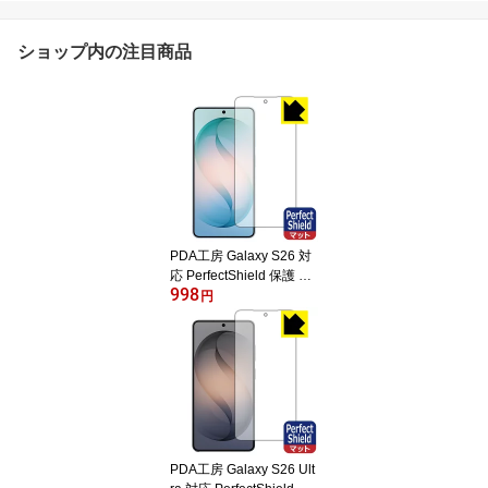
ショップ内の注目商品
PDA工房 Galaxy S26 対
応 PerfectShield 保護 フ
998
ィルム [画面用] [指紋認証
円
対応] 反射低減 防指紋 日
本製 自社製造直販
PDA工房 Galaxy S26 Ult