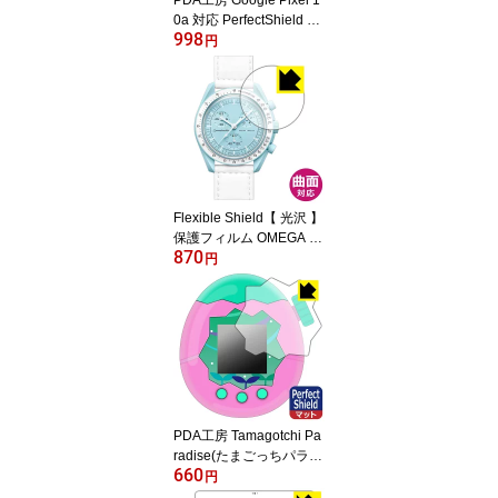
0a 対応 PerfectShield 保
998
護 フィルム [画面用] [指
円
紋認証対応] 反射低減 防
指紋 日本製 自社製造直
販
Flexible Shield【 光沢 】
保護フィルム OMEGA X
870
SWATCH BIOCERAMIC
円
MOONSWATCH 日本製
自社製造直販
PDA工房 Tamagotchi Pa
radise(たまごっちパラダ
660
イス) 対応 PerfectShield
円
保護 フィルム 反射低減