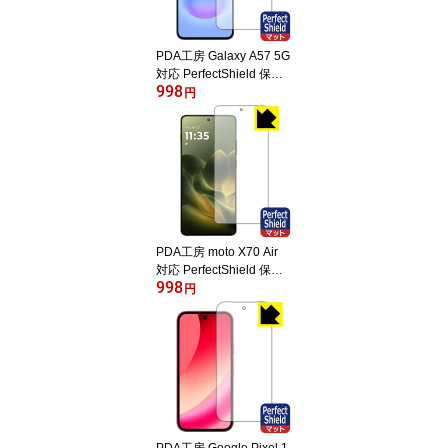
PDA工房 Galaxy A57 5G
対応 PerfectShield 保護
998
フィルム [画面用] [指紋認
円
証対応] 反射低減 防指紋
日本製 自社製造直販
PDA工房 moto X70 Air
対応 PerfectShield 保護
998
フィルム [指紋認証対応]
円
反射低減 防指紋 日本製
自社製造直販
PDA工房 Google Pixel 1