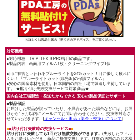
対応機種
●対応機種 : TRIPLTEK 9 PRO専用の商品です。
●製品内容 : 画面用フィルム1枚・クリーニングワイプ1個
●目に有害といわれるブルーライトを34%カット！目に優しく疲れに
くい！『ブルーライトカット(非光沢)の保護フィルム』
●安心の国産素材を使用。日本国内の自社工場で製造し出荷していま
す。 ★貼り付け失敗交換サービス対象商品★
国内自社工場製造・発送だからできる 安心の製品保証とサポート
■製品保証
お届けした製品が誤っていたり、不具合があった場合などには、お届
けから1ヶ月以内にメールにてお問い合わせください。交換等対応さ
せていただきます。[
キャンセル・返品（返金・交換）について
]
■
■貼り付け失敗時の交換サービス■
■
貼り付けに失敗しても1回だけ無償交換ができます。
(失敗したフィル
ムをお送りいただき、新品に無償交換します。往復の送料のみお客様