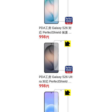
PDA工房 Galaxy S26 対
応 PerfectShield 保護 フ
998
ィルム [画面用] [指紋認証
円
対応] 反射低減 防指紋 日
本製 自社製造直販
PDA工房 Galaxy S26 Ult
ra 対応 PerfectShield 保
998
護 フィルム [画面用] [指
円
紋認証対応] 反射低減 防
指紋 日本製 自社製造直
販