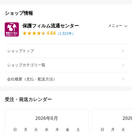
ショップ情報
保護フィルム流通センター
メニュー
4.64
（
1,322
件）
ショップトップ
ショップカテゴリ一覧
会社概要（支払・配送方法）
受注・発送カレンダー
2026年8月
20
日
月
火
水
木
金
土
日
月
火