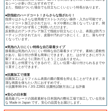
るシーンが多い方におすすめです。
また、指紋がついた場合でも目立ちにくいという特長があります。
■防指紋のハードコート！さらさらな指ざわり！
指滑りはさらさらな使用感でストレスのない操作・入力が可能です。
ハードコート加工がされており、キズや擦れに強くなっています。簡
単にキズがつかず長くご利用いただけます。
反射防止のアンチグレア加工で指紋が目立ちにくい上、表面は防汚コ
ーティングがされており、皮脂や汚れがつきにくく、また、落ちやす
くなっています。
■気泡の入りにくい特殊な自己吸着タイプ
接着面は気泡の入りにくい特殊な自己吸着タイプです。素材に柔軟性
があり、貼り付け作業も簡単にできます。また、はがすときにガラス
製フィルムのように割れてしまうことはありません。
貼り直しが何度でもできるので、正しい位置へ貼り付けられるまでや
り直すことができます。
■抗菌加工で清潔
抗菌加工によりフィルム表面の菌の繁殖を抑えることができます。清
潔な画面を保ちたい方におすすめです。
※抗菌率99.9％ / JIS Z2801 抗菌性試験方法による評価
■安心の日本製
最高級グレードの国産素材を日本国内の弊社工場で加工している完全
な Made in Japan です。安心の品質をお届けします。