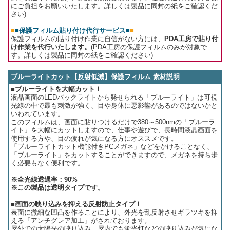
にご負担をお願いいたします。詳しくは製品に同封の紙をご確認くだ
さい)
■
■保護フィルム貼り付け代行サービス■
■
保護フィルムの貼り付け作業に自信がない方には、
PDA工房で貼り付
け作業を代行いたします。
(PDA工房の保護フィルムのみが対象で
す。詳しくは製品に同封の紙をご確認ください)
ブルーライトカット【反射低減】保護フィルム 素材説明
■ブルーライトを大幅カット！
液晶画面のLEDバックライトから発せられる「ブルーライト」は可視
光線の中で最も刺激が強く、目や身体に悪影響があるのではないかと
いわれています。
このフィルムは、画面に貼りつけるだけで380～500nmの「ブルーラ
イト」を大幅にカットしますので、仕事や遊びで、長時間液晶画面を
使用する方や、目の疲れが気になる方にオススメです。
「ブルーライトカット機能付きPCメガネ」などをかけることなく、
「ブルーライト」をカットすることができますので、メガネを持ち歩
く必要もなく便利です。
※全光線透過率：90%
※この製品は透明タイプです。
■画面の映り込みを抑える反射防止タイプ！
表面に微細な凹凸を作ることにより、外光を乱反射させギラツキを抑
える「アンチグレア加工」がされております。
屋外での太陽光の映り込み、屋内でも蛍光灯などの映り込みが気にな