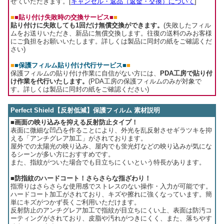
せていただきます。[
キャンセル・返品（返金・交換）について
]
■
■貼り付け失敗時の交換サービス■
■
貼り付けに失敗しても1回だけ無償交換ができます。
(失敗したフィル
ムをお送りいただき、新品に無償交換します。往復の送料のみお客様
にご負担をお願いいたします。詳しくは製品に同封の紙をご確認くだ
さい)
■
■保護フィルム貼り付け代行サービス■
■
保護フィルムの貼り付け作業に自信がない方には、
PDA工房で貼り付
け作業を代行いたします。
(PDA工房の保護フィルムのみが対象で
す。詳しくは製品に同封の紙をご確認ください)
Perfect Shield【反射低減】保護フィルム 素材説明
■画面の映り込みを抑える反射防止タイプ！
表面に微細な凹凸を作ることにより、外光を乱反射させギラツキを抑
える「アンチグレア加工」がされております。
屋外での太陽光の映り込み、屋内でも蛍光灯などの映り込みが気にな
るシーンが多い方におすすめです。
また、指紋がついた場合でも目立ちにくいという特長があります。
■防指紋のハードコート！さらさらな指ざわり！
指滑りはさらさらな使用感でストレスのない操作・入力が可能です。
ハードコート加工がされており、キズや擦れに強くなっています。簡
単にキズがつかず長くご利用いただけます。
反射防止のアンチグレア加工で指紋が目立ちにくい上、表面は防汚コ
ーティングがされており、皮脂や汚れがつきにくく、また、落ちやす