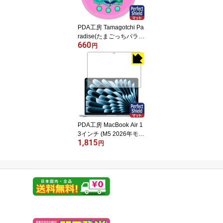
PDA工房 Tamagotchi Pa
radise(たまごっちパラダ
660
イス) 対応 PerfectShield
円
保護 フィルム 反射低減
防指紋 日本製 自社製造
直販
PDA工房 MacBook Air 1
3インチ (M5 2026年モデ
1,815
ル) 対応 PerfectShield 保
円
護 フィルム [画面用] 反射
低減 防指紋 日本製 自社
製造直販