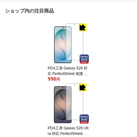
ショップ内の注目商品
PDA工房 Galaxy S26 対
応 PerfectShield 保護 フ
998
ィルム [画面用] [指紋認証
円
対応] 反射低減 防指紋 日
本製 自社製造直販
PDA工房 Galaxy S26 Ult
ra 対応 PerfectShield 保