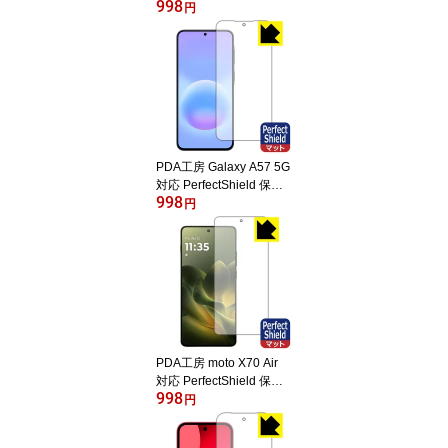
998
護 フィルム [画面用] [指
円
紋認証対応] 反射低減 防
指紋 日本製 自社製造直
販
PDA工房 Galaxy A57 5G
対応 PerfectShield 保護
998
フィルム [画面用] [指紋認
円
証対応] 反射低減 防指紋
日本製 自社製造直販
PDA工房 moto X70 Air
対応 PerfectShield 保護
998
フィルム [指紋認証対応]
円
反射低減 防指紋 日本製
自社製造直販