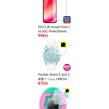
PDA工房 Google Pixel 1
0a 対応 PerfectShield 保
998
護 フィルム [画面用] [指
円
紋認証対応] 反射低減 防
指紋 日本製 自社製造直
販
Flexible Shield【 光沢 】
保護フィルム OMEGA X
870
SWATCH BIOCERAMIC
円
MOONSWATCH 日本製
自社製造直販