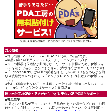
対応機種
●対応機種 : ASUS ZenFone 10 (AI2302)専用の商品です。
●製品内容 : 画面用フィルム1枚・クリーニングワイプ1個
●※この機器は周辺部が曲面となったラウンド仕様のため、保護フィ
ルムを端まで貼ることができません。(表示部分はカバーしています)
●「Perfect Shield」は画面の反射を抑え、指のすべりもなめらかな指
紋や皮脂汚れがつきにくい『アンチグレアタイプ(非光沢)の保護フィ
ルム』
●安心の国産素材を使用。日本国内の自社工場で製造し出荷していま
す。 ★貼り付け失敗交換サービス対象商品★
国内自社工場製造・発送だからできる 安心の製品保証とサポート
■製品保証
お届けした製品が誤っていたり、不具合があった場合などには、お届
けから1ヶ月以内にメールにてお問い合わせください。交換等対応さ