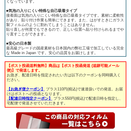
くなっています。
■気泡の入りにくい特殊な自己吸着タイプ
接着面は気泡の入りにくい特殊な自己吸着タイプです。素材に柔軟性
があり、貼り付け作業も簡単にできます。また、はがすときにガラス
製フィルムのように割れてしまうことはありません。
貼り直しが何度でもできるので、正しい位置へ貼り付けられるまでや
り直すことができます。
■安心の日本製
最高級グレードの国産素材を日本国内の弊社工場で加工している完全
な Made in Japan です。安心の品質をお届けします。
【ポスト投函送料無料】商品は【ポスト投函発送 (追跡可能メール
便)】で発送します。
お急ぎ、配達日時を指定されたい方は以下のクーポンを同時購入く
ださい。
【お急ぎ便クーポン】
プラス110円(税込)で速達扱いでの発送。お届
けはポストへの投函となります。
【配達日時指定クーポン】
プラス550円(税込)で配達日時を指定し、
宅配便で発送させていただきます。