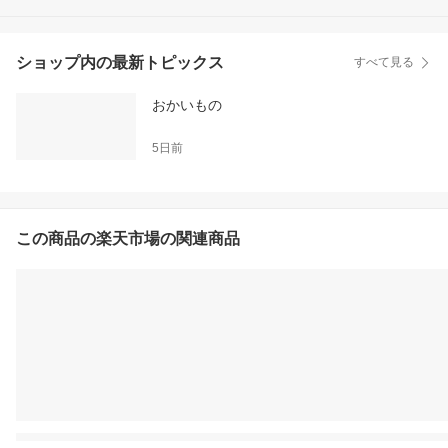
遠隔操作 スマホ連動 犬
猫 留守番 わんにゃん見
守り隊 4571648650002
ショップ内の最新トピックス
すべて見る
おかいもの
5日前
この商品の楽天市場の関連商品