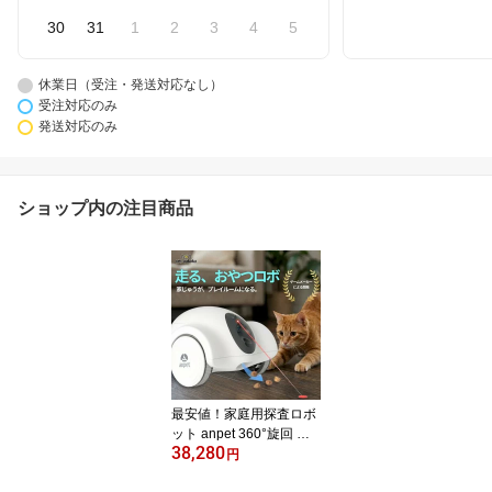
30
31
1
2
3
4
5
休業日（受注・発送対応なし）
受注対応のみ
発送対応のみ
ショップ内の注目商品
最安値！家庭用探査ロボ
ット anpet 360°旋回 段
38,280
差走破 フルHD カメラ搭
円
載 ラジコン感覚で見守り