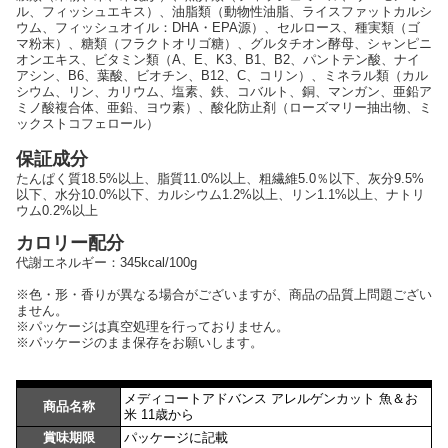
ル、フィッシュエキス）、油脂類（動物性油脂、ライスファットカルシ
ウム、フィッシュオイル：DHA・EPA源）、セルロース、種実類（ゴ
マ粉末）、糖類（フラクトオリゴ糖）、グルタチオン酵母、シャンピニ
オンエキス、ビタミン類（A、E、K3、B1、B2、パントテン酸、ナイ
アシン、B6、葉酸、ビオチン、B12、C、コリン）、ミネラル類（カル
シウム、リン、カリウム、塩素、鉄、コバルト、銅、マンガン、亜鉛ア
ミノ酸複合体、亜鉛、ヨウ素）、酸化防止剤（ローズマリー抽出物、ミ
ックストコフェロール）
保証成分
たんぱく質18.5%以上、脂質11.0%以上、粗繊維5.0％以下、灰分9.5%
以下、水分10.0%以下、カルシウム1.2%以上、リン1.1%以上、ナトリ
ウム0.2%以上
カロリー配分
代謝エネルギー：345kcal/100g
※色・形・香りが異なる場合がございますが、商品の品質上問題ござい
ません。
※パッケージは真空処理を行っておりません。
※パッケージのまま保存をお願いします。
メディコートアドバンス アレルゲンカット 魚＆お
商品名称
米 11歳から
賞味期限
パッケージに記載