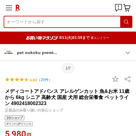
8/11(火)01:59まで
要エントリー
pet oukoku prem
i
1/7
（
20
件）
4.60
メディコートアドバンス アレルゲンカット 魚&お米 11歳
から 6kg シニア 高齢犬 国産 犬用 総合栄養食 ペットライ
ン 4902418002323
正規品のみ取り扱いの安心ショップ
5,980
円