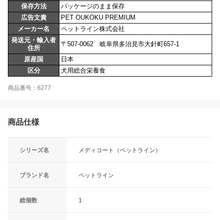
保存方法
パッケージのまま保存
広告文責
PET OUKOKU PREMIUM
メーカー名
ペットライン株式会社
発送元・輸入者
〒507-0062 岐阜県多治見市大針町657-1
住所
原産国
日本
区分
犬用総合栄養食
商品番号：6277
商品仕様
シリーズ名
メディコート（ペットライン）
ブランド名
ペットライン
総個数
1