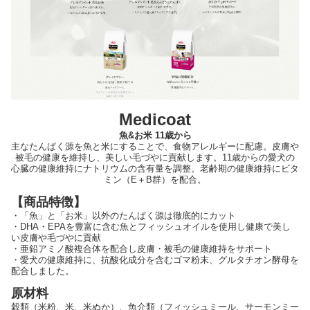
Medicoat
魚&お米 11歳から
主なたんぱく源を魚と米にすることで、食物アレルギーに配慮。皮膚や
被毛の健康を維持し、美しい毛づやに貢献します。11歳からの愛犬の
心臓の健康維持にナトリウムの含有量を調整。老齢期の健康維持にビタ
ミン（E＋B群）を配合。
【商品特徴】
・「魚」と「お米」以外のたんぱく源は徹底的にカット
・DHA・EPAを豊富に含む魚とフィッシュオイルを使用し健康で美し
い皮膚や毛づやに貢献
・亜鉛アミノ酸複合体を配合し皮膚・被毛の健康維持をサポート
・愛犬の健康維持に、抗酸化成分を含むゴマ粉末、グルタチオン酵母を
配合しました。
原材料
穀類（米粉、米、米ぬか）、魚介類（フィッシュミール、サーモンミー