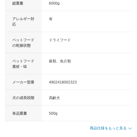
総重量
6000g
アレルギー対
有
応
ペットフード
ドライフード
の乾燥状態
ペットフード
穀類、魚介類
素材・味
メーカー型番
4902418002323
犬の成長段階
高齢犬
単品重量
500g
商品仕様をもっと見る