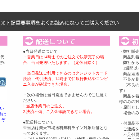
、
●当日発送について
・弊社販
、代
・営業日は14時までのご注文で決済完了の場
商品到着
後払
合、当日発送いたします。（定休日除く）
弊社から
1週間以
・当日発送ご利用できるのはクレジットカード
商品返送
決済、代引決済、14時までに銀行振込やコンビ
不良が見
ニ入金が確認できた場合。
（不良の
す）
・次の場合は当日発送できませんのでご注意く
商品を着
ださい。
様のみの
1.当店休業日のご注文。
・原則と
とい
2.決済不備、ご入金確認できない場合。
場合のみ
号は
うぞ
●配送料について
・付属品不
※当店は楽天市場送料無料ライン対象店舗とな
ご連絡を
っております。
不足付属
・ご注文額3,980円（税込）（沖縄・離島の場合