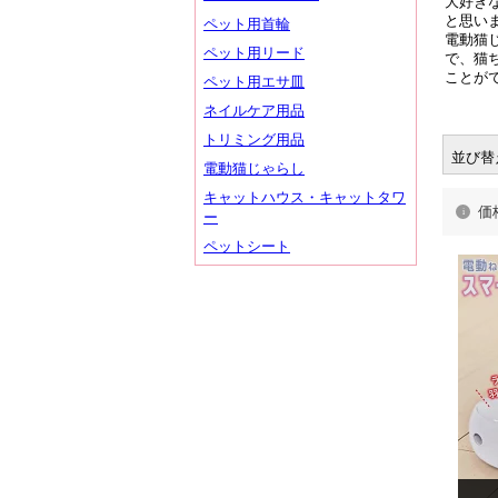
大好き
と思い
ペット用首輪
電動猫
ペット用リード
で、猫
ことが
ペット用エサ皿
ネイルケア用品
トリミング用品
並び替
電動猫じゃらし
キャットハウス・キャットタワ
価
ー
ペットシート