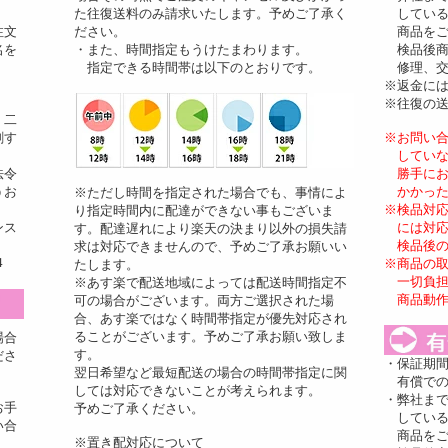
た往復送料のみ請求いたします。予めご了承く
している
注文
ださい。
商品をご
名を
・また、時間指定もうけたまわります。
検品後商
指定できる時間帯は以下のとおりです。
修理、交
※返金に
※往復の
、二
刷す
※お問い
していな
法令
勝手にお
うお
かかった
※ただし時間を指定された場合でも、事情によ
※検品対
り指定時間内に配達ができない事もございま
ンス
には対応
す。配達遅れにより楽天の決まり以外の損失請
検品後の
求は対応できませんので、予めご了承お願いい
4
※商品の
たします。
一切負担
※あす楽で配送地域によっては配送時間指定不
商品動作
可の場合がございます。両方ご選択された場
合、あす楽ではなく時間帯指定が優先対応され
ることがございます。予めご了承お願い致しま
場合
す。
ださ
・保証期
翌日希望など最短配送の場合の時間帯指定に関
有償での
しては対応できないことが考えられます。
・弊社ま
お手
予めご了承ください。
している
い合
商品をご
※置き配対応について