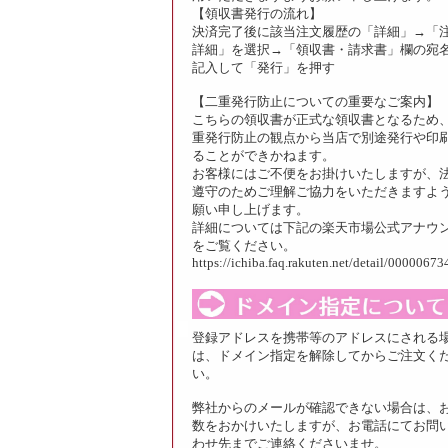
【領収書発行の流れ】
決済完了後に該当注文履歴の「詳細」→「
詳細」を選択→「領収書・請求書」欄の宛
記入して「発行」を押す
【二重発行防止についての重要なご案内】
こちらの領収書が正式な領収書となるため
重発行防止の観点から当店で別途発行や印
ることができかねます。
お客様にはご不便をお掛けいたしますが、
遵守のためご理解ご協力をいただきますよ
願い申し上げます。
詳細については下記の楽天市場公式アナウ
をご覧ください。
https://ichiba.faq.rakuten.net/detail/00000673
登録アドレスを携帯等のアドレスにされる
は、ドメイン指定を解除してからご注文く
い。
弊社からのメールが確認できない場合は、
数をおかけいたしますが、お電話にてお問
わせ先までご連絡くださいませ。