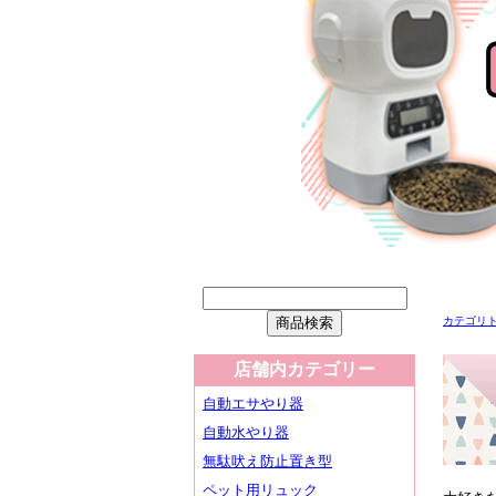
カテゴリ
店舗内カテゴリー
自動エサやり器
自動水やり器
無駄吠え防止置き型
ペット用リュック