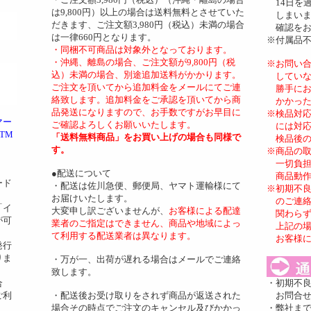
14日を
は9,800円）以上の場合は送料無料とさせていた
しまいま
だきます、ご注文額3,980円（税込）未満の場合
確認をお
は一律660円となります。
※付属品
・同梱不可商品は対象外となっております。
・沖縄、離島の場合、ご注文額が9,800円（税
※お問い
込）未満の場合、別途追加送料がかかります。
していな
ご注文を頂いてから追加料金をメールにてご連
勝手にお
絡致します。追加料金をご承認を頂いてから商
かかった
品発送になりますので、お手数ですがお早目に
※検品対
マー
ご確認よろしくお願いいたします。
には対応
TM
「送料無料商品」をお買い上げの場合も同様で
検品後の
す。
※商品の
一切負担
●配送について
商品動作
ード
・配送は佐川急便、郵便局、ヤマト運輸様にて
※初期不
お届けいたします。
のご連絡
「イ
大変申し訳ございませんが、
お客様による配達
関わらず
が可
業者のご指定はできません、商品や地域によっ
上記の場
て利用する配送業者は異なります。
お客様に
発行
りま
・万が一、出荷が遅れる場合はメールでご連絡
致します。
合
・初期不良
ご利
・配送後お受け取りをされず商品が返送された
お問合せ
場合その時点でご注文のキャンセル及びかかっ
・弊社ま