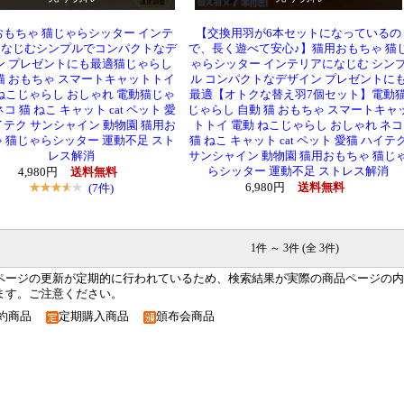
おもちゃ 猫じゃらシッター インテ
【交換用羽が6本セットになっているの
になじむシンプルでコンパクトなデ
で、長く遊べて安心♪】猫用おもちゃ 猫
ン プレゼントにも最適猫じゃらし
ゃらシッター インテリアになじむ シン
猫 おもちゃ スマートキャットトイ
ル コンパクトなデザイン プレゼントに
ねこじゃらし おしゃれ 電動猫じゃ
最適【オトクな替え羽7個セット】電動
コ 猫 ねこ キャット cat ペット 愛
じゃらし 自動 猫 おもちゃ スマートキャ
イテク サンシャイン 動物園 猫用お
トトイ 電動 ねこじゃらし おしゃれ ネコ
 猫じゃらシッター 運動不足 スト
猫 ねこ キャット cat ペット 愛猫 ハイテ
レス解消
サンシャイン 動物園 猫用おもちゃ 猫じ
らシッター 運動不足 ストレス解消
4,980円
送料無料
(7件)
6,980円
送料無料
1件 ～ 3件 (全 3件)
ページの更新が定期的に行われているため、検索結果が実際の商品ページの内
ます。ご注意ください。
約商品
定期購入商品
頒布会商品