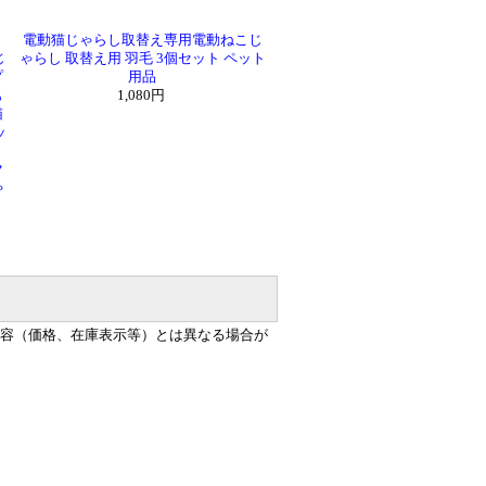
電動猫じゃらし取替え専用電動ねこじ
じ
ゃらし 取替え用 羽毛 3個セット ペット
プ
用品
も
1,080円
猫
ッ
ク
ゃ
容（価格、在庫表示等）とは異なる場合が