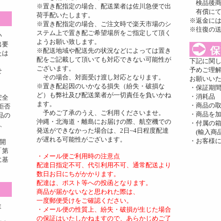
検品後商
※置き配指定の場合、配送業者は佐川急便で出
有償にて
荷手配いたします。
※返金に
※置き配指定の場合、ご注文時で楽天市場のシ
※往復の
ステム上で置き配ご希望場所をご指定して頂く
い
ようお願い致します。
出要
※配送地域や配送先の状況などによっては置き
たは
配をご記載して頂いても対応できない可能性が
下記に関
ございます。
予めご理
せ
その場合、対面受け渡し対応となります。
お願いい
※置き配起因のいかなる損失（紛失・破損な
・保証期
ど）も弊社及び配送業者が一切責任を負いかね
・消耗品
安全
ます。
・商品の
拒否
予めご了承のうえ、ご利用くださいませ。
・商品を
品の
沖縄・北海道・離島にお届けの際、航空機での
・付属の
、
発送ができなかった場合は、2日~4日程度配達
(輸入商品
が遅れる可能性がございます。
・お客様
開
「第
・メール便ご利用時の注意点
に基
配達日指定不可、代引利用不可、通常配送より
数日お日にちがかかります。
配達は、ポスト等への投函となります。
商品が届かないなと思われた際は、
一度郵便受けをご確認ください。
ま
・メール便の性質上、紛失・破損が生じた場合
の保証はいたしかねますので、あらかじめご了