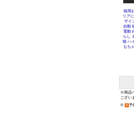
猫用
リア
ザイ
自動 
電動 
らし ネ
猫 ハ
もちゃ
※商品
ござい
※
予