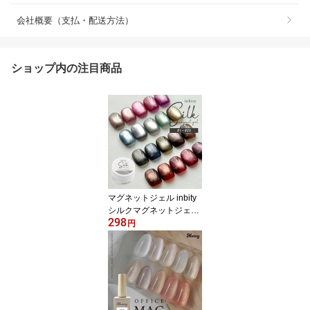
会社概要（支払・配送方法）
ショップ内の注目商品
マグネットジェル inbity
シルクマグネットジェル
298
コンテナタイプ 3g 8ミク
円
ロン ジェルネイル カラ
ージェル 微粒子 マグネ
ット ジェル 磁石 ネイル
爪 マグネットネイル ネ
イルアート キャットアイ
ラメ