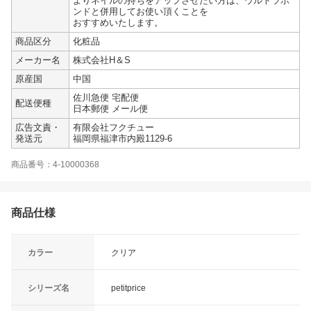
よりネイルの持ちをアップさせたい方は、ウルトラボ
ンドと併用してお使い頂くことを
おすすめいたします。
商品区分
化粧品
メーカー名
株式会社H＆S
原産国
中国
佐川急便 宅配便
配送便種
日本郵便 メール便
広告文責・
有限会社フクチュー
発送元
福岡県福津市内殿1129-6
商品番号：4-10000368
商品仕様
カラー
クリア
シリーズ名
petitprice