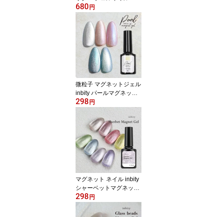
680
ェル ネイル セルフネイ
円
ル ネイル用品 ミラーパ
ウダー パウダー メタリ
ック ミラー ミラーネイ
ル ニュアンスネイル ワ
ンホンネイル
微粒子 マグネットジェル
inbity パールマグネット
298
ジェル ジェルネイル カ
円
ラージェル マグネット
ジェル 磁石 ネイル ポリ
ッシュ 爪 マグネットネ
イル ネイルアート キャ
ットアイ ラメ ホワイト
ピンク ブルー グリーン
パープル 真珠 パール
マグネット ネイル inbity
シャーベットマグネット
298
ジェル 磁石 ジェル カラ
円
ージェル ジェルネイル
プチプラ 爪 ジェル セル