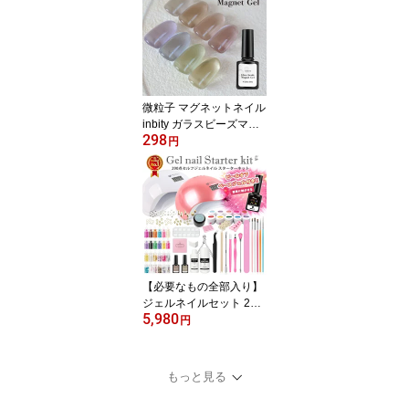
フネイル アーモンド ピ
ンクグァバ スイカ ゴー
ルデンパイン キウイ ブ
ルーハワイ ベリーヨーグ
ルト アサイー
微粒子 マグネットネイル
inbity ガラスビーズマグ
298
ネットジェル 4ml 磁石
円
ジェル カラージェル ジ
ェルネイル プチプラ 爪
ジェル セルフネイル シ
ルバーグレー コルク ド
ーンピンク フクシアピン
ク ヘリオトロープ ジェ
イブルー ベルディグリ
【必要なもの全部入り】
ジェルネイルセット 290
5,980
点 LEDライト付き ピー
円
ルオフベース付き 初心者
セルフネイル ジェルネイ
ルスターターキット ネイ
もっと見る
ルキット カラージェル
剥がせるベース【宅配便