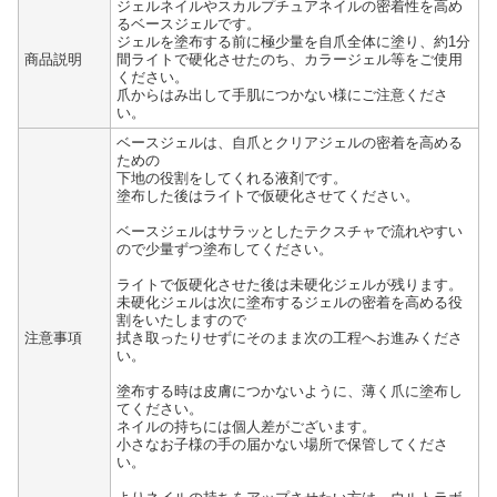
ジェルネイルやスカルプチュアネイルの密着性を高め
るベースジェルです。
ジェルを塗布する前に極少量を自爪全体に塗り、約1分
商品説明
間ライトで硬化させたのち、カラージェル等をご使用
ください。
爪からはみ出して手肌につかない様にご注意くださ
い。
ベースジェルは、自爪とクリアジェルの密着を高める
ための
下地の役割をしてくれる液剤です。
塗布した後はライトで仮硬化させてください。
ベースジェルはサラッとしたテクスチャで流れやすい
ので少量ずつ塗布してください。
ライトで仮硬化させた後は未硬化ジェルが残ります。
未硬化ジェルは次に塗布するジェルの密着を高める役
割をいたしますので
注意事項
拭き取ったりせずにそのまま次の工程へお進みくださ
い。
塗布する時は皮膚につかないように、薄く爪に塗布し
てください。
ネイルの持ちには個人差がございます。
小さなお子様の手の届かない場所で保管してくださ
い。