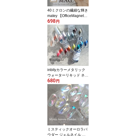
40ミクロンの繊細な輝き
matey 【OfficeMagnetge
698
l】 オフィスマグネット
円
ジェルCareerシリーズ｜
オフィス向けマグネット
ネイル
inbityカラーメタリック
ウォーターリキッド ネイ
680
ル アート ジェルネイル
円
インク メタル メタリッ
クネイル Metallic Waterli
quid ホワイト オレンジ
レッド パープル グリー
ン ブルー ブラウン ベー
ジュ ピンク レッド イエ
ロー
ミスティックオーロラパ
ウダー ジェルネイル ジ