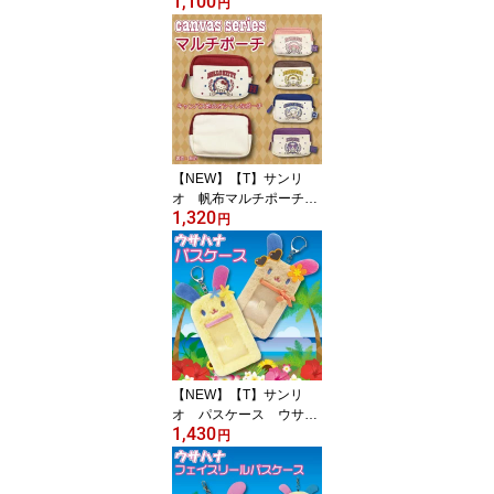
1,100
【sanrio/サンリオ/キャラ
円
クター/キャラクターポー
チ/キャラポーチ/女の子/
キッズ/女子/レディース/
プレゼント/ギフト】【2
607】
【NEW】【T】サンリ
オ 帆布マルチポーチ
1,320
【sanrio/サンリオ/キャラ
円
クター/キャラクターポー
チ/キャラポーチ/女の子/
キッズ/女子/レディース/
プレゼント/ギフト】【2
607】
【NEW】【T】サンリ
オ パスケース ウサハ
1,430
ナ【sanrio/サンリオ/パス
円
ケース/雑貨/グッズ/キュ
ート/かわいい/人気/女の
子/女子/キャラクター/キ