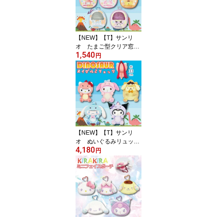
【NEW】【T】サンリ
オ たまご型クリア窓付
1,540
きポーチ 恐竜【キャラ
円
クター/sanrio/ファスナー
ポーチ/ポーチ/キャラク
ターポーチ/ミニ/小物入
れ/人気/キュート/おしゃ
れ女子】【2607】
【NEW】【T】サンリ
オ ぬいぐるみリュッ
4,180
ク 恐竜【sanrio/サンリ
円
オ/ぬいぐるみ/リュック/
お出かけ/キッズ/ジュニ
ア/女子/女の子/ガールズ/
かわいい/プレゼント/ギ
フト/贈り物】【2607】