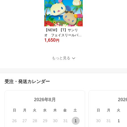
ャラ】【2606】
【NEW】【T】サンリ
オ フェイスリールパス
1,650
ケース ウサハナ【sanri
円
o/サンリオ/パスケース/雑
貨/グッズ/キュート/かわ
いい/人気/女の子/女子/キ
もっと見る
ャラクター/キャラ】【2
606】
受注・発送カレンダー
2026年8月
20
日
月
火
水
木
金
土
日
月
火
26
27
28
29
30
31
1
30
31
1