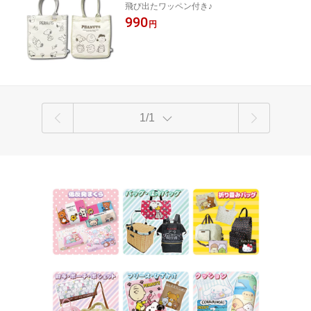
飛び出たワッペン付き♪
ト/手提げバッグ/補助バッグ】【2403】
990
円
1/1