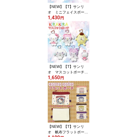
【NEW】【T】サンリ
オ ミニフェイスポー
1,430
チ キラキラ【キャラク
円
ター/sanrio/ファスナーポ
ーチ/ポーチ/キャラクタ
ーポーチ/ミニ/小物入れ/
人気/キュート/おしゃれ
女子】【2607】
【NEW】【T】サンリ
オ マスコットポーチ
1,650
キラキラ【キャラクター/
円
sanrio/ファスナーポーチ/
ポーチ/キャラクターポー
チ/ミニ/小物入れ/人気/キ
ュート/おしゃれ女子】
【2607】
【NEW】【T】サンリ
オ 帆布フラットポーチ