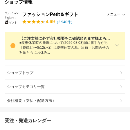
ショップ情報
ファッションPetit＆ギフト
メニュー
4.69
（
2,940
件）
【ご注文前に必ず会社概要をご確認頂きます様よろしくお願い致します】
■夏季休業時の発送について(2026.08.03)誠に勝手ながら
【8/8(土)〜8/12(水)】は夏季休業の為、出荷・お問合せの
対応ともにお休
み
ショップトップ
ショップカテゴリ一覧
会社概要（支払・配送方法）
受注・発送カレンダー