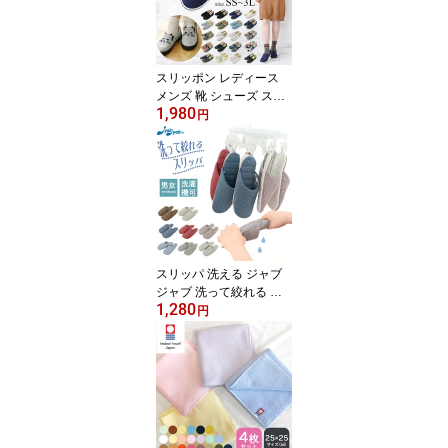
イレ スリッパ つっかけ
国産 旅館 ギフト 和 大分
産日田杉を使用した素焼
き下駄【送料無料】
スリッポン レディース
メンズ 靴 シューズ スニ
1,980
ーカー 無地 柄 猫 ネコ カ
円
ジュアル キャンバス ス
リッポン (ym-SPNm) SS
LL 3L 帆布 白 ねこ モチ
ーフ 小さい 大きいサイ
ズ 通勤 通学 運動靴 痛く
ない シンプル 可愛い お
しゃれ [宅配B]【送料無
料】
スリッパ 洗える ジャブ
ジャブ 洗って絞れる 洗
1,280
濯機で洗える レディース
円
メンズ 来客用 ルームス
リッパ JyabJyab 部屋履
き 避難所スリッパ 防災
スリッパ 在宅勤務 お洒
落 ソフトスリッパ 洗っ
てそのまま絞って干せる
スリッパ(ok-jj0903) 【メ