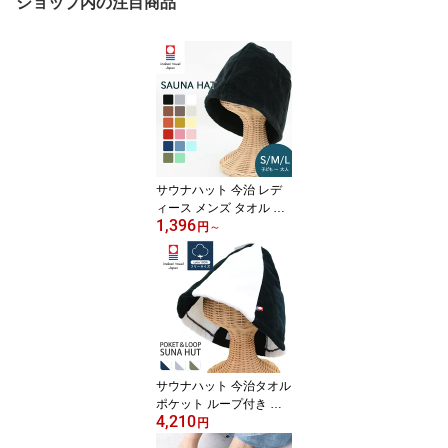
ショップ内の注目商品
サウナハット 今治 レデ
ィース メンズ タオル 今
1,396
治タオル 認定 日本製 綿1
円
～
00％ コットン ウール サ
ウナ サ活 キャップ ハッ
ト 大きめ おしゃれ かわ
いい 洗える 吸水 速乾 風
呂 温泉 旅行 高品質 抗菌
防臭 抗ウイルス 【メー
ル便送料無料】
サウナハット 今治タオル
ポケット ループ付き レ
4,210
ディース メンズ バイカ
円
ラー タオル 今治 洗える