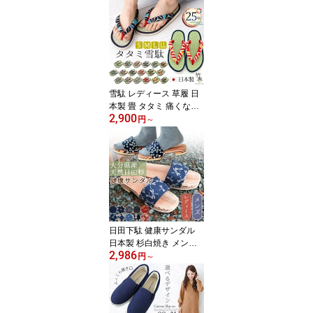
吸水 速乾 日本製 高品質
レジャー サウナ サ活 キ
ャップ 帽子 ハット 風呂
温泉 旅行 綿100％ コッ
トン 春夏 秋冬 (nb-sh6)
[宅配B]【送料無料】【翌
日配送対応】
雪駄 レディース 草履 日
本製 畳 タタミ 痛くない
2,900
い草 イグサ 和装 履物 キ
円
～
ッズ 子ども 雪駄サンダ
ル タタミ雪駄 (kh-5200t)
祭雪駄 軽量 おしゃれ 可
愛い 贈り物 ギフト 母の
日 よさこい 室内 部屋履
き サンダル スリッパ 大
きい 小さい [宅配B]【送
料無料】
日田下駄 健康サンダル
日本製 杉白焼き メンズ
2,986
レディース 杉 素焼き 竹
円
～
ぶみ式 健康ばき サンダ
ル 前あき 竹春 モード下
駄サンダル (kh-9295) 軽
量 浴衣履き 玄関履き ト