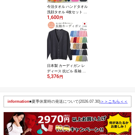
ール便送料無料】
今治タオル ハンドタオル
洗顔タオル 4枚セット フ
1,600
ェイスタオル ハンカチタ
円
オル 25×25cm 日本製 今
治産 極上 タオル ふわふ
わ 柔らか タオルハンカ
チ (nb-25MTm) お友達 お
客様 プレゼント ギフト
【メール便送料無料】
日本製 カーディガン レ
ディース 抗ピル 長袖 オ
5,376
フィス 事務服 ビジネス
円
ナース ユニフォーム 会
社 医療 企業 制服 学生 通
勤 D-PHASE S/M/L/LL (D
-10011_1DS) 病院 看護
information
■夏季休業時の発送について(2026.07.30)
＞＞こちら＜＜
師 介護士 秋冬 春用 カー
ディガン 毛玉ができにく
く柔らかな肌触り 【送料
無料】