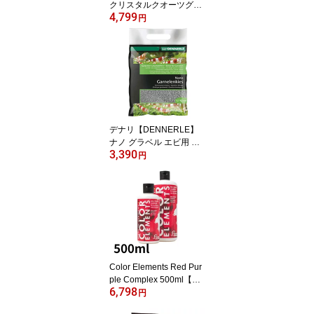
クリスタルクオーツグラ
4,799
ベル ダイヤモンドブラッ
円
ク 5kg グラーベル セラ
ミックサンド 底床材 水
槽 アクアリウム
デナリ【DENNERLE】
ナノ グラベル エビ用 ア
3,390
ーカンサスグレー セラミ
円
ックサンド 底床材 水槽
アクアリウム
Color Elements Red Pur
ple Complex 500ml【LS
6,798
S研究所】 サンゴ イソギ
円
ンチャク アクアリウム