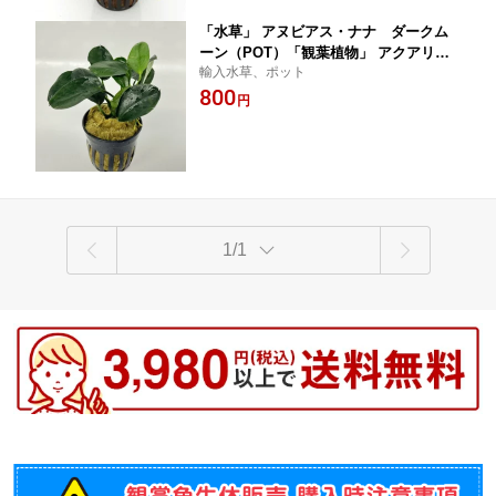
「水草」 アヌビアス・ナナ ダークム
ーン（POT）「観葉植物」 アクアリウ
輸入水草、ポット
ム
800
円
1/1