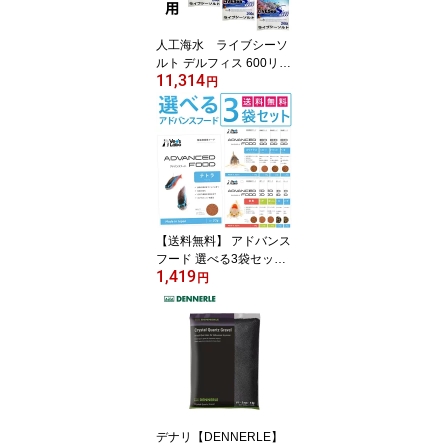
人工海水 ライブシーソ
ルト デルフィス 600リッ
11,314
トル用 [K] アクアリウ
円
ム
【送料無料】 アドバンス
フード 選べる3袋セット
1,419
【Vet's Labo】 観賞魚 フ
円
ード エサ えさ 餌 ごはん
グッピー テトラ カラシ
ン シクリッド ベタ コリ
ドラス プレコ シュリン
プ 金魚 めだか メダカ ア
スタキサンチン配合 【メ
ール便配送】
デナリ【DENNERLE】