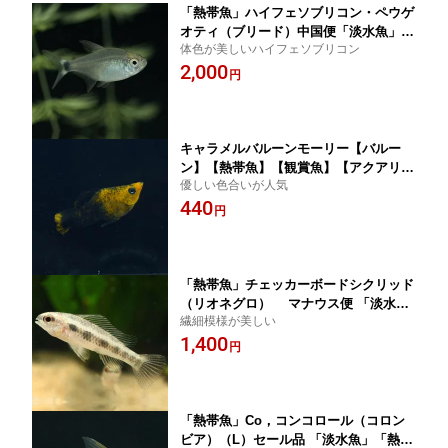
「熱帯魚」ハイフェソブリコン・ペウゲ
オティ（ブリード）中国便「淡水魚」
体色が美しいハイフェソブリコン
「観賞魚」アクアリウム
2,000
円
キャラメルバルーンモーリー【バルー
ン】【熱帯魚】【観賞魚】【アクアリウ
優しい色合いが人気
ム】
440
円
「熱帯魚」チェッカーボードシクリッド
（リオネグロ） マナウス便 「淡水
繊細模様が美しい
魚」「観賞魚」アクアリウム
1,400
円
「熱帯魚」Co，コンコロール（コロン
ビア）（L）セール品 「淡水魚」「熱帯