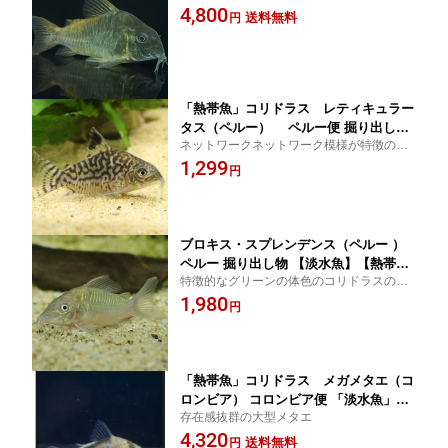
魚」「観賞魚」アクアリウム
4,800
送料無料
円
「熱帯魚」コリドラス レティキュラー
タス（ペルー） ペルー便 掘り出し物
ネットワークネットワーク模様が特徴のコ
「淡水魚」「観賞魚」アクアリウム
リドラス
1,299
円
ブロキス・スプレンデンス（ペルー ）
ペルー 掘り出し物 【淡水魚】【熱帯
特徴的なグリーンの体色のコリドラスの近
魚】【観賞魚】
縁種
1,980
円
「熱帯魚」コリドラス メガメタエ（コ
ロンビア） コロンビア便 「淡水魚」
存在感抜群の大型メタエ
「観賞魚」アクアリウム
4,320
送料無料
円