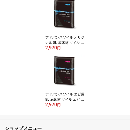
海水用品 添加剤 カラー
エレメンツ［K］
アドバンスソイル オリジ
ナル 8L 底床材 ソイル ア
2,970
クアリウム
円
アドバンスソイル エビ用
8L 底床材 ソイル エビ ア
2,970
クアリウム
円
ショップメニュー