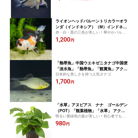
ライオンヘッドバルーントリカラーオラ
ンダ（インドネシア）（M）インドネシ
赤・白・黒の三色が美しい！華やかバルー
ア便「金魚」「観賞魚」アクアリウム
ン体型の金魚
1,200
円
「熱帯魚」中国ウエキゼニタナゴ中国便
「淡水魚」「熱帯魚」「観賞魚」アクア
日本的な美しさを持つ人気タナゴ
リウム
1,700
円
「水草」アヌビアス ナナ ゴールデン
（POT）「観葉植物」「水草」 アクア
明るい黄緑色の葉が美しい！初心者でも育
リウム
てやすい丈夫な水草
980
円