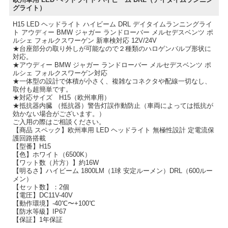
グライト）
H15 LED ヘッドライト ハイビーム DRL デイタイムランニングライ
ト アウディー BMW ジャガー ランドローバー メルセデスベンツ ポ
ルシェ フォルクスワーゲン 新車検対応 12V/24V
★台座部分の取り外しが可能なので２種類のハロゲンバルブ形状に
対応。
★アウディー BMW ジャガー ランドローバー メルセデスベンツ ポ
ルシェ フォルクスワーゲン対応
★一体型の設計で体積が小さく、複雑なコネクタや配線一切なし、
取付も超簡単です。
★対応サイズ H15（欧州車用）
★抵抗器内臓 （抵抗器）警告灯誤作動防止（車両によっては抵抗が
効かない場合がございます。）
ご入用の際はご相談ください。
【商品 スペック】欧州車用 LED ヘッドライト 無極性設計 定電流保
護回路搭載
【型番】H15
【色】ホワイト（6500K）
【ワット数（片方）】約16W
【明るさ】ハイビーム 1800LM（1球 安定ルーメン）DRL（600ルー
メン）
【セット数】：2個
【電圧】DC11V-40V
【動作環境】-40℃〜+100℃
【防水等級】IP67
【保証】1年保証