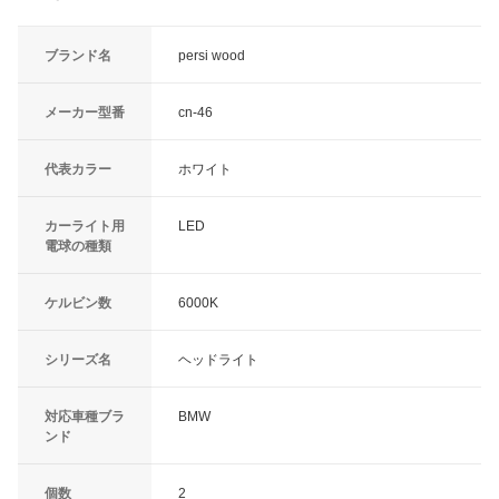
ブランド名
persi wood
メーカー型番
cn-46
代表カラー
ホワイト
カーライト用
LED
電球の種類
ケルビン数
6000K
シリーズ名
ヘッドライト
対応車種ブラ
BMW
ンド
個数
2