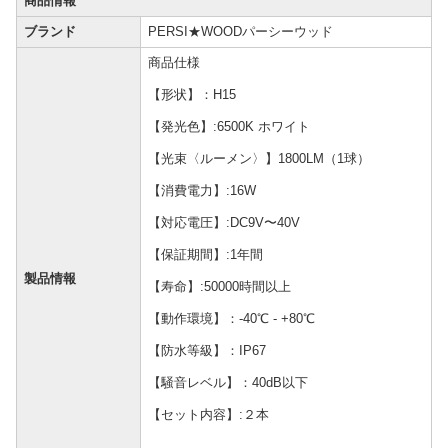
商品情報
ブランド
PERSI★WOODパーシーウッド
商品仕様
【形状】：H15
【発光色】:6500K ホワイト
【光束〈ルーメン〉】1800LM（1球）
【消費電力】:16W
【対応電圧】:DC9V〜40V
【保証期間】:1年間
製品情報
【寿命】:50000時間以上
【動作環境】：-40℃ - +80℃
【防水等級】：IP67
【騒音レベル】：40dB以下
【セット内容】:２本