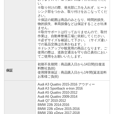
い。
※取り付けの際、発光部に力を入れず、ヒート
シンク部をつかみ、取り付けをおこなってくだ
さい。
※保証の範囲は商品のみとなり、時間的損失、
物的損失、車両損傷などは保証することが出来
ません。
※取付サポートは行っておりませんので、取付
作業は、自動車整備工場に依頼してください。
※必ずサイズを確認して下さい。（サイズ違い
での返品交換は出来かねます。）
※ドレスアップや観賞用の商品となります。ご
使用の際は、道路交通法を守り自己責任におい
てご使用をお願いいたします。
初期不良期間：商品購入日から14日間(往復送
料弊社負担)
保証
使用障害保証：商品購入日から1年間(返送送料
お客様ご負担)
Audi A3 Quattro 2015-2016 アウディー
Audi A3 Sportback e-tron 2016
Audi A5 Quattro 2010-2012
Audi A6 Quattro 2009-2014
Audi Q7 2010-2012
BMW 228i 2014-2016
BMW 228i xDrive 2015-2016
BMW 230i xDrive 2017-2018