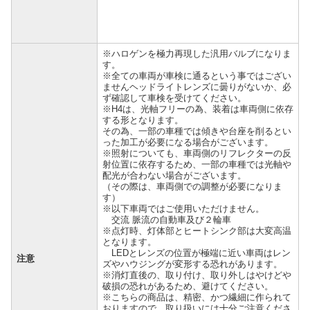
※ハロゲンを極力再現した汎用バルブになりま
す。
※全ての車両が車検に通るという事ではござい
ませんヘッドライトレンズに曇りがないか、必
ず確認して車検を受けてください。
※H4は、光軸フリーの為、装着は車両側に依存
する形となります。
その為、一部の車種では傾きや台座を削るとい
った加工が必要になる場合がございます。
※照射についても、車両側のリフレクターの反
射位置に依存するため、一部の車種では光軸や
配光が合わない場合がございます。
（その際は、車両側での調整が必要になりま
す）
※以下車両ではご使用いただけません。
交流 脈流の自動車及び２輪車
※点灯時、灯体部とヒートシンク部は大変高温
となります。
LEDとレンズの位置が極端に近い車両はレン
注意
ズやハウジングが変形する恐れがあります。
※消灯直後の、取り付け、取り外しはやけどや
破損の恐れがあるため、避けてください。
※こちらの商品は、精密、かつ繊細に作られて
おりますので、取り扱いには十分ご注意くださ